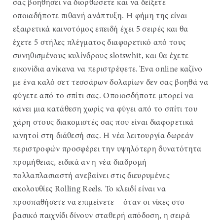
σας βοηθήσει να διορθώσετε και να δείξετε
οποιαδήποτε πιθανή ανάπτυξη. Η φήμη της είναι
εξαιρετικά καινοτόμος επειδή έχει 5 σειρές και θα
έχετε 5 στήλες πλέγματος διαφορετικό από τους
συνηθισμένους κυλίνδρους slotswhit, και θα έχετε
εικονίδια ανίκανα να περιστρέψετε. Ένα online καζίνο
με ένα καλό σετ τεσσάρων δολαρίων δεν σας βοηθά να
φύγετε από το σπίτι σας. Οποιοσδήποτε μπορεί να
κάνει μια κατάθεση χωρίς να φύγει από το σπίτι του
χάρη στους διακομιστές σας που είναι διαφορετικά
κινητοί στη διάθεσή σας. Η νέα λειτουργία δωρεάν
περιστροφών προσφέρει την υψηλότερη δυνατότητα
προμήθειας, ειδικά αν η νέα διαδρομή
πολλαπλασιαστή ανεβαίνει στις διευρυμένες
ακολουθίες Rolling Reels. Το κλειδί είναι να
προσπαθήσετε να επιμείνετε – όταν οι νίκες στο
βασικό παιχνίδι δίνουν σταθερή απόδοση, η σειρά