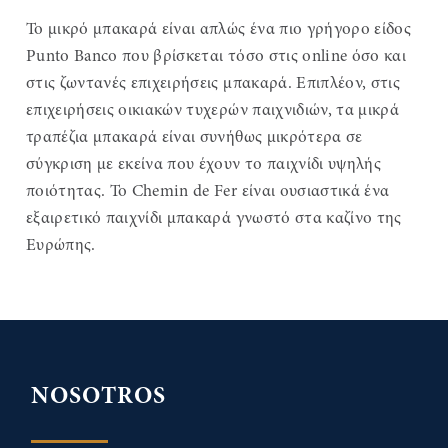
Το μικρό μπακαρά είναι απλώς ένα πιο γρήγορο είδος
Punto Banco που βρίσκεται τόσο στις online όσο και
στις ζωντανές επιχειρήσεις μπακαρά. Επιπλέον, στις
επιχειρήσεις οικιακών τυχερών παιχνιδιών, τα μικρά
τραπέζια μπακαρά είναι συνήθως μικρότερα σε
σύγκριση με εκείνα που έχουν το παιχνίδι υψηλής
ποιότητας. Το Chemin de Fer είναι ουσιαστικά ένα
εξαιρετικό παιχνίδι μπακαρά γνωστό στα καζίνο της
Ευρώπης.
NOSOTROS