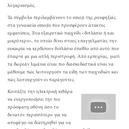
λογαριασμός.
Τα σύμβολα περιλαμβάνουν το emoji της ρουφηξιάς
στα γυναικεία emojis που προσφέρουν άτακτες
εμφανίσεις. Ένα εξαιρετικό παιχνίδι «διπλάσιο ή και
μικρότερο», το οποίο δίνει στους επαγγελματίες την
ευκαιρία να κερδίσουν διπλάσιο έπαθλο από αυτό που
έπαιρνε με μια απλή περιστροφή. Από εμπειρίας, γιατί
τα δωρεάν λιμάνια είναι πιο διασκεδαστικά είναι να
μάθουμε πώς λειτουργούν τα είδη των παιχνιδιών και
πώς λειτουργούν οι παράγοντες.
Κοιτάξτε την ηλεκτρική κιθάρα
να ενεργοποιήσει την πιο
πρόσφατη οθόνη όσο το
δυνατόν περισσότερο για να
αποφύγει να διατηρηθεί για να