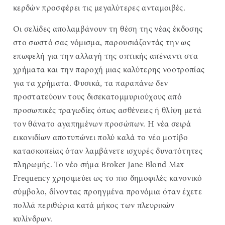
κερδών προσφέρει τις μεγαλύτερες ανταμοιβές.
Οι σελίδες απολαμβάνουν τη θέση της νέας έκδοσης
στο σωστό σας νόμισμα, παρουσιάζοντάς την ως
επωφελή για την αλλαγή της οπτικής απέναντι στα
χρήματα και την παροχή μιας καλύτερης νοοτροπίας
για τα χρήματα. Φυσικά, τα παραπάνω δεν
προστατεύουν τους δισεκατομμυριούχους από
προσωπικές τραγωδίες όπως ασθένειες ή θλίψη μετά
τον θάνατο αγαπημένων προσώπων. Η νέα σειρά
εικονιδίων αποτυπώνει πολύ καλά το νέο μοτίβο
κατασκοπείας όταν λαμβάνετε ισχυρές δυνατότητες
πληρωμής. Το νέο σήμα Broker Jane Blond Max
Frequency χρησιμεύει ως το πιο δημοφιλές κανονικό
σύμβολο, δίνοντας προηγμένα προνόμια όταν έχετε
πολλά περιθώρια κατά μήκος των πλευρικών
κυλίνδρων.