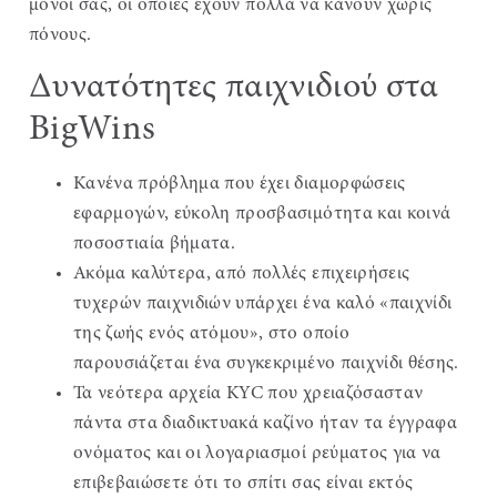
μόνοι σας, οι οποίες έχουν πολλά να κάνουν χωρίς
πόνους.
Δυνατότητες παιχνιδιού στα
BigWins
Κανένα πρόβλημα που έχει διαμορφώσεις
εφαρμογών, εύκολη προσβασιμότητα και κοινά
ποσοστιαία βήματα.
Ακόμα καλύτερα, από πολλές επιχειρήσεις
τυχερών παιχνιδιών υπάρχει ένα καλό «παιχνίδι
της ζωής ενός ατόμου», στο οποίο
παρουσιάζεται ένα συγκεκριμένο παιχνίδι θέσης.
Τα νεότερα αρχεία KYC που χρειαζόσασταν
πάντα στα διαδικτυακά καζίνο ήταν τα έγγραφα
ονόματος και οι λογαριασμοί ρεύματος για να
επιβεβαιώσετε ότι το σπίτι σας είναι εκτός