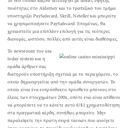
Το νέο τοπικό καζίνο λειτουργεί με άδειες υψηλής
ποιότητας στο Alderney και το τραπεζικό του τμήμα
υποστηρίζει PaySafecard, Skrill, Neteller και μπορείτε
να χρησιμοποιήσετε PaySafecard. Επομένως, θα
χρειαστείτε μια επιπλέον επιλογή για τις νεότερες
διανομές, ωστόσο, πολλές από αυτές είναι διαθέσιμες.
Το newsroom του usa
today system και η
ομάδα άρθρων σας
διατηρούν υποστήριξη σχετικά με το περιεχόμενο, το
οποίο δημιουργείται από την ομάδα συνεργατών. Το
οποίο είναι ένα ευπρόσδεκτο πρόσθετο μπόνους στο
έλεος των στοιχημάτων 200x, οπότε ενώ είναι απίθανο
να μπορέσετε να το κάνετε αυτό €/$1 χρηματοδότηση
στα πραγματικά κέρδη, συνήθως μπορείτε. Μην
παραλείψετε την πρώτη σειρά ταινιών που ανοίγετε