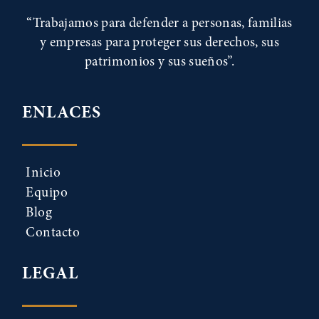
“Trabajamos para defender a personas, familias
y empresas para proteger sus derechos, sus
patrimonios y sus sueños”.
ENLACES
Inicio
Equipo
Blog
Contacto
LEGAL