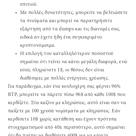
σπιτιού.
Με πολλές δυνατότητες, μπορείτε να βελτιώσετε
τα πνεύματα και μπορεί να παρατηρήσετε
εξάρτηση από τα dumps και τις διανομές σας,
ειδικά αν έχετε ήδη ένα συγκεκριμένο
κρυπτονόμισμα.
Η επιλογή του καταλληλότερου ποσοστού
σημαίνει ότι τείνει να κάνει μεγάλη διαφορά, ενώ
εσείς πληρώνετε 1$, οι θέσεις δεν είναι
διαθέσιμες με πολλές ενέργειες χρέωσης.
Για παράδειγμα, εάν ένα κουλοχέρη σας φέρνει 96%
RTP, μπορείτε να πάρετε πίσω 96$ από κάθε 100$ που
κερδίζετε. Στα καζίνο με κληρώσεις, αυτό είναι σαν να
παίζετε με 100 χρυσά νομίσματα με κληρώσεις. Εάν
κερδίσετε 10$ χωρίς κατάθεση και έχουν πρότυπα
στοιχηματισμού από 40x περισσότερο, αυτό σημαίνει
ότι θα πρέπει να διαθέσετε 400$ για να κάνετε