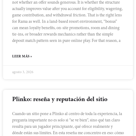
not whether an offer sounds generous. It is whether the structure
actually improves value after you account for eligibility, wagering,
game contribution, and withdrawal friction. That is the right lens
for Rama as well. In a land-based resort environment, “bonus”
can mean loyalty benefits, on-site promotions, room and dining
tie-ins, or broader rewards mechanics rather than the simple
deposit match pattern seen in pure online play. For that reason, a
LEER MÁS »
agosto 3, 2026
Plinko: reseña y reputación del sitio
Cuando un sitio pone a Plinko al centro de toda la experiencia, la
pregunta importante no es solo si “se ve bien”, sino qué tan claro
resulta para un jugador principiante, qué ofrece realmente y
dónde están sus límites. En esta reseña me concentro en eso: cómo