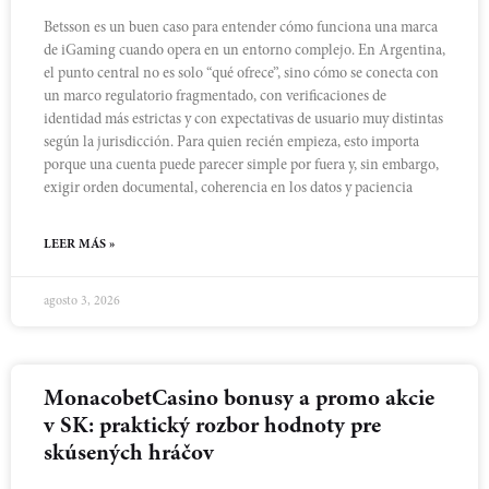
Betsson es un buen caso para entender cómo funciona una marca
de iGaming cuando opera en un entorno complejo. En Argentina,
el punto central no es solo “qué ofrece”, sino cómo se conecta con
un marco regulatorio fragmentado, con verificaciones de
identidad más estrictas y con expectativas de usuario muy distintas
según la jurisdicción. Para quien recién empieza, esto importa
porque una cuenta puede parecer simple por fuera y, sin embargo,
exigir orden documental, coherencia en los datos y paciencia
LEER MÁS »
agosto 3, 2026
MonacobetCasino bonusy a promo akcie
v SK: praktický rozbor hodnoty pre
skúsených hráčov