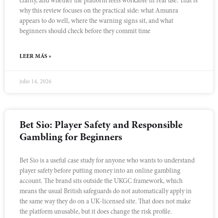
clarity, and whether the platform feels workable in real use. That is
why this review focuses on the practical side: what Amunra
appears to do well, where the warning signs sit, and what
beginners should check before they commit time
LEER MÁS »
julio 14, 2026
Bet Sio: Player Safety and Responsible
Gambling for Beginners
Bet Sio is a useful case study for anyone who wants to understand
player safety before putting money into an online gambling
account. The brand sits outside the UKGC framework, which
means the usual British safeguards do not automatically apply in
the same way they do on a UK-licensed site. That does not make
the platform unusable, but it does change the risk profile.