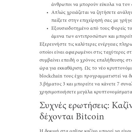
άνθρωποι να μπορούν εύκολα να τον 
Απλώς χρειάζεται να ζητήσετε ανάληψ
παίξετε στην επιχείρησή σας με γρή
Εξουσιοδοτημένο από τους Φορείς το
άμυνα των αντιπροσώπων και μπορείτε
Εξερευνήστε τις καλύτερες ενέργειες πληρ
οποίοι είναι αφιερωμένοι στις ταχύτερες σ
συμβαίνει επειδή ο χρόνος επαλήθευσης στο
ώρα για εκκαθάριση. Ως το νέο κρυπτονόμισ
blockchain τους έχει προγραμματιστεί να 
3.βήματος 3 και μπορείτε να κάνετε 7 συν
χρησιμοποιήσετε μεγάλα κρυπτονομίσματα 
Συχνές ερωτήσεις: Καζί
δέχονται Bitcoin
Η δοκιμή στα online καζίνο μπορεί να είνα