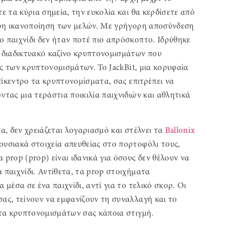
τε τα κύρια σημεία, την ευκολία και θα κερδίσετε από
ήρη ικανοποίηση των μελών. Με γρήγορη αποσύνδεση
ο παιχνίδι δεν ήταν ποτέ πιο απρόσκοπτο. Ιδρύθηκε
ίο διαδικτυακό καζίνο κρυπτονομισμάτων που
ις των κρυπτονομισμάτων. Το JackBit, μια κορυφαία
πίκεντρο τα κρυπτονομίσματα, σας επιτρέπει να
τας μια τεράστια ποικιλία παιχνιδιών και αθλητικά
α, δεν χρειάζεται λογαριασμό και στέλνει τα
Ballonix
υσιακά στοιχεία απευθείας στο πορτοφόλι τους,
 prop (prop) είναι ιδανικά για όσους δεν θέλουν να
παιχνίδι. Αντίθετα, τα prop στοιχήματα
μέσα σε ένα παιχνίδι, αντί για το τελικό σκορ. Οι
σας, τείνουν να εμφανίζουν τη συναλλαγή και το
ντα κρυπτονομισμάτων σας κάποια στιγμή.