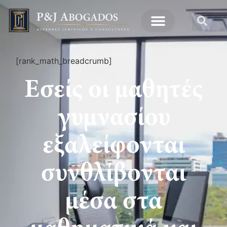
[rank_math_breadcrumb]
Εσείς οι μαθητές
γυμνασίου
εξαλείφονται
συνθλίβονται
μέσα στα