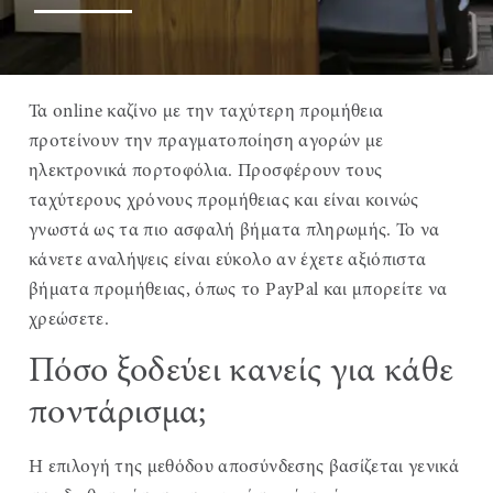
Τα online καζίνο με την ταχύτερη προμήθεια
προτείνουν την πραγματοποίηση αγορών με
ηλεκτρονικά πορτοφόλια. Προσφέρουν τους
ταχύτερους χρόνους προμήθειας και είναι κοινώς
γνωστά ως τα πιο ασφαλή βήματα πληρωμής.
Το να
κάνετε αναλήψεις είναι εύκολο αν έχετε αξιόπιστα
βήματα προμήθειας, όπως το PayPal και μπορείτε να
χρεώσετε.
Πόσο ξοδεύει κανείς για κάθε
ποντάρισμα;
Η επιλογή της μεθόδου αποσύνδεσης βασίζεται γενικά