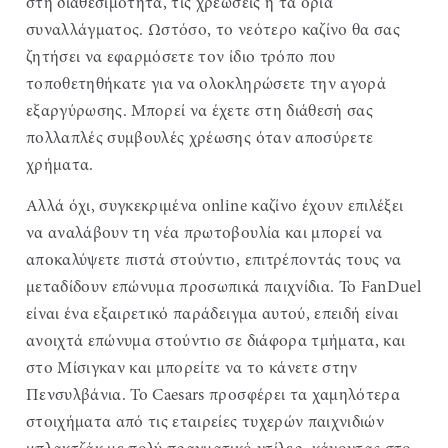
στη διαθεσιμότητα, τις χρεώσεις ή τα όρια
συναλλάγματος. Ωστόσο, το νεότερο καζίνο θα σας
ζητήσει να εφαρμόσετε τον ίδιο τρόπο που
τοποθετηθήκατε για να ολοκληρώσετε την αγορά
εξαργύρωσης. Μπορεί να έχετε στη διάθεσή σας
πολλαπλές συμβουλές χρέωσης όταν αποσύρετε
χρήματα.
Αλλά όχι, συγκεκριμένα online καζίνο έχουν επιλέξει
να αναλάβουν τη νέα πρωτοβουλία και μπορεί να
αποκαλύψετε πιστά στούντιο, επιτρέποντάς τους να
μεταδίδουν επώνυμα προσωπικά παιχνίδια. Το FanDuel
είναι ένα εξαιρετικό παράδειγμα αυτού, επειδή είναι
ανοιχτά επώνυμα στούντιο σε διάφορα τμήματα, και
στο Μίσιγκαν και μπορείτε να το κάνετε στην
Πενσυλβάνια. Το Caesars προσφέρει τα χαμηλότερα
στοιχήματα από τις εταιρείες τυχερών παιχνιδιών