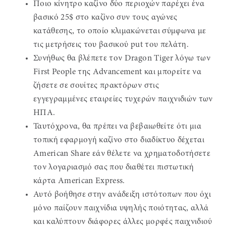
Ποιο κίνητρο καζίνο δύο περιοχών παρέχει ένα
βασικό 25$ στο καζίνο συν τους αγώνες
κατάθεσης, το οποίο κλιμακώνεται σύμφωνα με
τις μετρήσεις του βασικού put του πελάτη.
Συνήθως θα βλέπετε τον Dragon Tiger λόγω των
First People της Advancement και μπορείτε να
ζήσετε σε σουίτες πρακτόρων στις
εγγεγραμμένες εταιρείες τυχερών παιχνιδιών των
ΗΠΑ.
Ταυτόχρονα, θα πρέπει να βεβαιωθείτε ότι μια
τοπική εφαρμογή καζίνο στο διαδίκτυο δέχεται
American Share εάν θέλετε να χρηματοδοτήσετε
τον λογαριασμό σας που διαθέτει πιστωτική
κάρτα American Express.
Αυτό βοήθησε στην ανάδειξη ιστότοπων που όχι
μόνο παίζουν παιχνίδια υψηλής ποιότητας, αλλά
και καλύπτουν διάφορες άλλες μορφές παιχνιδιού