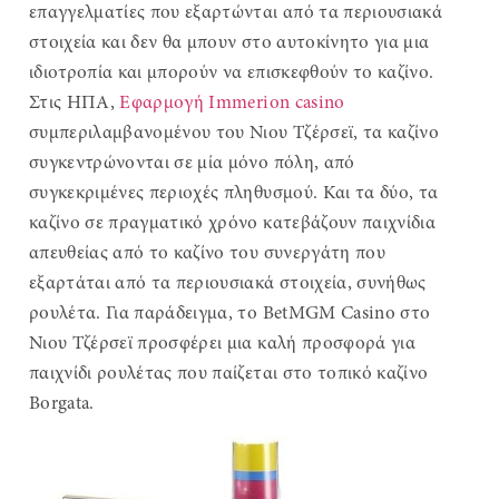
επαγγελματίες που εξαρτώνται από τα περιουσιακά
στοιχεία και δεν θα μπουν στο αυτοκίνητο για μια
ιδιοτροπία και μπορούν να επισκεφθούν το καζίνο.
Στις ΗΠΑ,
Εφαρμογή Immerion casino
συμπεριλαμβανομένου του Νιου Τζέρσεϊ, τα καζίνο
συγκεντρώνονται σε μία μόνο πόλη, από
συγκεκριμένες περιοχές πληθυσμού. Και τα δύο, τα
καζίνο σε πραγματικό χρόνο κατεβάζουν παιχνίδια
απευθείας από το καζίνο του συνεργάτη που
εξαρτάται από τα περιουσιακά στοιχεία, συνήθως
ρουλέτα. Για παράδειγμα, το BetMGM Casino στο
Νιου Τζέρσεϊ προσφέρει μια καλή προσφορά για
παιχνίδι ρουλέτας που παίζεται στο τοπικό καζίνο
Borgata.