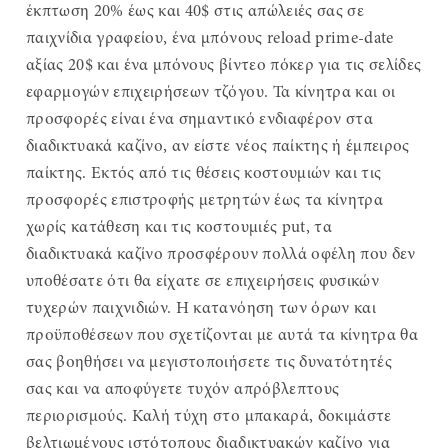
έκπτωση 20% έως και 40$ στις απώλειές σας σε
παιχνίδια γραφείου, ένα μπόνους reload prime-date
αξίας 20$ και ένα μπόνους βίντεο πόκερ για τις σελίδες
εφαρμογών επιχειρήσεων τζόγου. Τα κίνητρα και οι
προσφορές είναι ένα σημαντικό ενδιαφέρον στα
διαδικτυακά καζίνο, αν είστε νέος παίκτης ή έμπειρος
παίκτης. Εκτός από τις θέσεις κοστουμιών και τις
προσφορές επιστροφής μετρητών έως τα κίνητρα
χωρίς κατάθεση και τις κοστουμιές put, τα
διαδικτυακά καζίνο προσφέρουν πολλά οφέλη που δεν
υποθέσατε ότι θα είχατε σε επιχειρήσεις φυσικών
τυχερών παιχνιδιών. Η κατανόηση των όρων και
προϋποθέσεων που σχετίζονται με αυτά τα κίνητρα θα
σας βοηθήσει να μεγιστοποιήσετε τις δυνατότητές
σας και να αποφύγετε τυχόν απρόβλεπτους
περιορισμούς. Καλή τύχη στο μπακαρά, δοκιμάστε
βελτιωμένους ιστότοπους διαδικτυακών καζίνο για