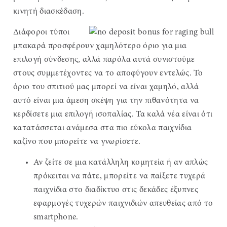
κινητή διασκέδαση.
Διάφοροι τύποι
μπακαρά προσφέρουν χαμηλότερο όριο για μια
επιλογή σύνδεσης, αλλά παρόλα αυτά συνιστούμε
στους συμμετέχοντες να το αποφύγουν εντελώς. Το
όριο του σπιτιού μας μπορεί να είναι χαμηλό, αλλά
αυτό είναι μια άμεση σκέψη για την πιθανότητα να
κερδίσετε μια επιλογή ισοπαλίας. Τα καλά νέα είναι ότι
κατατάσσεται ανάμεσα στα πιο εύκολα παιχνίδια
καζίνο που μπορείτε να γνωρίσετε.
Αν ζείτε σε μια κατάλληλη κομητεία ή αν απλώς
πρόκειται να πάτε, μπορείτε να παίξετε τυχερά
παιχνίδια στο διαδίκτυο στις δεκάδες έξυπνες
εφαρμογές τυχερών παιχνιδιών απευθείας από το
smartphone.