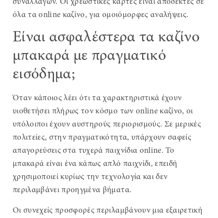
συναλλαγών. Οι χρεωστικές κάρτες είναι αποδεκτές σε
όλα τα online καζίνο, για ομοιόμορφες αναλήψεις.
Είναι ασφαλέστερα τα καζίνο
μπακαρά με πραγματικό
εισόδημα;
Όταν κάποιος λέει ότι τα χαρακτηριστικά έχουν
υιοθετήσει πλήρως τον κόσμο των online καζίνο, οι
υπόλοιποι έχουν αυστηρούς περιορισμούς. Σε μερικές
πολιτείες, στην πραγματικότητα, υπάρχουν σαφείς
απαγορεύσεις στα τυχερά παιχνίδια online. Το
μπακαρά είναι ένα κάπως απλό παιχνίδι, επειδή
χρησιμοποιεί κυρίως την τεχνολογία και δεν
περιλαμβάνει προηγμένα βήματα.
Οι συνεχείς προσφορές περιλαμβάνουν μια εξαιρετική