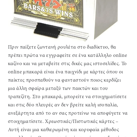
Πριν παίξετε ζωντανή ρουλέτα στο διαδίκτυο, θα
πρέπει πρώτα να εγγραφείτε σε ένα κατάλληλο online
καζίνο και να μεταβείτε στις δικές μας ιστοσελίδες. Το
online μπακαρά είναι ένα παιχνίδι με κάρτες όπου οι
παίκτες προσπαθούν να φανταστούν ποιος κερδίζει
μια άλλη σφαίρα μεταξύ των παικτών και του
τραπεζίτη. Στο μπακαρά, μπορείτε να στοιχηματίσετε
και στις δύο πλευρές αν δεν βρείτε καλή ισοπαλία,
ανεξάρτητα από το αν σας προτείνω να αποφύγετε να
στοιχηματίσετε. Χρεωστικές/Πιστωτικές κάρτες –
Αυτή είναι μια καθιερωμένη και κορυφαία μέθοδος