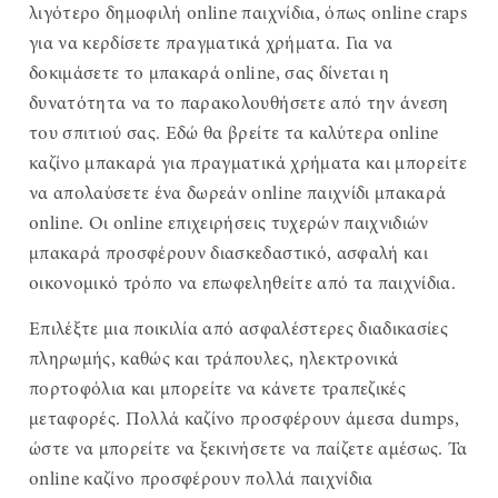
λιγότερο δημοφιλή online παιχνίδια, όπως online craps
για να κερδίσετε πραγματικά χρήματα. Για να
δοκιμάσετε το μπακαρά online, σας δίνεται η
δυνατότητα να το παρακολουθήσετε από την άνεση
του σπιτιού σας. Εδώ θα βρείτε τα καλύτερα online
καζίνο μπακαρά για πραγματικά χρήματα και μπορείτε
να απολαύσετε ένα δωρεάν online παιχνίδι μπακαρά
online. Οι online επιχειρήσεις τυχερών παιχνιδιών
μπακαρά προσφέρουν διασκεδαστικό, ασφαλή και
οικονομικό τρόπο να επωφεληθείτε από τα παιχνίδια.
Επιλέξτε μια ποικιλία από ασφαλέστερες διαδικασίες
πληρωμής, καθώς και τράπουλες, ηλεκτρονικά
πορτοφόλια και μπορείτε να κάνετε τραπεζικές
μεταφορές. Πολλά καζίνο προσφέρουν άμεσα dumps,
ώστε να μπορείτε να ξεκινήσετε να παίζετε αμέσως. Τα
online καζίνο προσφέρουν πολλά παιχνίδια