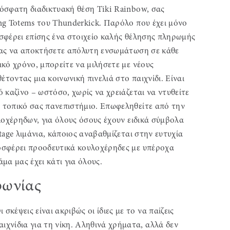
όσφατη διαδικτυακή θέση Tiki Rainbow, σας
ng Totems του Thunderkick. Παρόλο που έχει μόνο
σφέρει επίσης ένα στοιχείο καλής θέλησης πληρωμής
 σας να αποκτήσετε απόλυτη ενσωμάτωση σε κάθε
ικό χρόνο, μπορείτε να μιλήσετε με νέους
οντας μια κοινωνική πινελιά στο παιχνίδι. Είναι
 καζίνο – ωστόσο, χωρίς να χρειάζεται να ντυθείτε
ο τοπικό σας πανεπιστήμιο. Επωφεληθείτε από την
λοχέρηδων, για όλους όσους έχουν ειδικά σύμβολα
tage λιμάνια, κάποιος αναβαθμίζεται στην ευτυχία
οσφέρει προοδευτικά κουλοχέρηδες με υπέροχα
μα μας έχει κάτι για όλους.
φωνίας
ι σκέψεις είναι ακριβώς οι ίδιες με το να παίζεις
αιχνίδια για τη νίκη. Αληθινά χρήματα, αλλά δεν