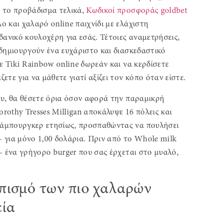
ό το προβάδισμα τελικά,
Κωδικοί προσφοράς goldbet
λο και χαλαρό online παιχνίδι με ελάχιστη
ιδανικό κουλοχέρη για εσάς.
Τέτοιες αναμετρήσεις,
 δημιουργούν ένα ευχάριστο και διασκεδαστικό
ε Tiki Rainbow online δωρεάν και να κερδίσετε
τε για να μάθετε γιατί αξίζει τον κόπο όταν είστε.
ου, θα θέσετε όρια όσον αφορά την παραμικρή
orothy Tresses Milligan αποκάλυψε 16 πόλεις και
χάμπουργκερ ετησίως, προσπαθώντας να πουλήσει
 για μόνο 1,00 δολάρια. Πριν από το Whole milk
– ένα γρήγορο burger που σας έρχεται στο μυαλό,
οπισμό των πιο χαλαρών
εία