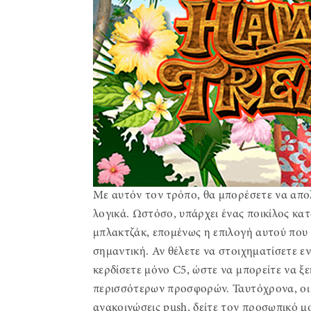
Με αυτόν τον τρόπο, θα μπορέσετε να απολ
λογικά. Ωστόσο, υπάρχει ένας ποικίλος κατ
μπλακτζάκ, επομένως η επιλογή αυτού που 
σημαντική. Αν θέλετε να στοιχηματίσετε εν
κερδίσετε μόνο C5, ώστε να μπορείτε να ξε
περισσότερων προσφορών. Ταυτόχρονα, οι 
ανακοινώσεις push, δείτε τον προσωπικό μο