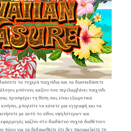
αύσετε τα τυχερά παιχνίδια και να διασκεδάσετε
άλογος μπόνους καζίνο που περιλαμβάνει παιχνίδι
σας προσφέρει τη θέση σας είναι εξαιρετικά
 κινήσει, μπορείτε να κάνετε μια εγγραφή και να
κινήσετε με αυτό το είδος υψηλότερων και
εφαρμογές καζίνο στο διαδίκτυο συχνά διαθέτουν
υ πόρο για να βεβαιωθείτε ότι δεν παραμελείτε τη