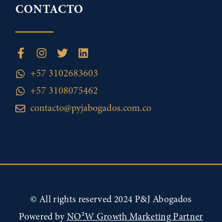
CONTACTO
+57 3102683603
+57 3108075462
contacto@pyjabogados.com.co
© All rights reserved 2024 P&J Abogados
Powered by
NO²W Growth Marketing Partner