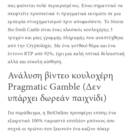
σας φαίνεται πολύ περιορισμένος. Είναι σημαντικό να
σκεφτείτε προσεκτικά τι πραγματικά εκτιμάτε σε μια
εμπειρία στοιχηματισμού πριν αποφασίσετε. Το Storm
the fresh Castle είναι ένας κλασικός κουλοχέρης 3
τροχών και μίας γραμμής πληρωμής που αναπτύχθηκε
από την Cryptologic. Με ένα γοτθικό θέμα και ένα
έντονο RTP από 92%, έχει μια καλή οπτικά δελεαστική
αλλά και εύκολη αίσθηση.
Ανάλυση βίντεο κουλοχέρη
Pragmatic Gamble (Δεν
υπάρχει δωρεάν παιχνίδι)
Για παράδειγμα, η BetOnline προσφέρει επίσης ένα
εξαιρετικό 100% ταιριαστό επιπλέον μπόνους όσο
συχνά οι πρώτοι που ξεκινούν ένα καζίνο πόκερ