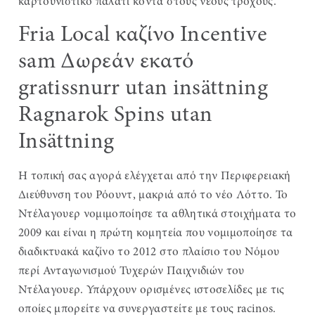
καρτουνίστικο παλάτι κοντά στους νέους τροχούς.
Fria Local καζίνο Incentive
sam Δωρεάν εκατό
gratissnurr utan insättning
Ragnarok Spins utan
Insättning
Η τοπική σας αγορά ελέγχεται από την Περιφερειακή
Διεύθυνση του Ρόουντ, μακριά από το νέο Λόττο. Το
Ντέλαγουερ νομιμοποίησε τα αθλητικά στοιχήματα το
2009 και είναι η πρώτη κομητεία που νομιμοποίησε τα
διαδικτυακά καζίνο το 2012 στο πλαίσιο του Νόμου
περί Ανταγωνισμού Τυχερών Παιχνιδιών του
Ντέλαγουερ. Υπάρχουν ορισμένες ιστοσελίδες με τις
οποίες μπορείτε να συνεργαστείτε με τους racinos.