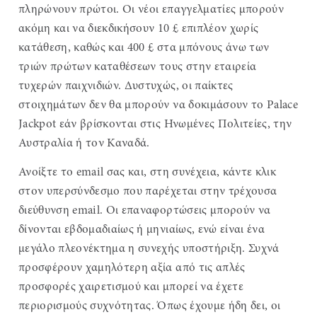
πληρώνουν πρώτοι. Οι νέοι επαγγελματίες μπορούν
ακόμη και να διεκδικήσουν 10 £ επιπλέον χωρίς
κατάθεση, καθώς και 400 £ στα μπόνους άνω των
τριών πρώτων καταθέσεων τους στην εταιρεία
τυχερών παιχνιδιών. Δυστυχώς, οι παίκτες
στοιχημάτων δεν θα μπορούν να δοκιμάσουν το Palace
Jackpot εάν βρίσκονται στις Ηνωμένες Πολιτείες, την
Αυστραλία ή τον Καναδά.
Ανοίξτε το email σας και, στη συνέχεια, κάντε κλικ
στον υπερσύνδεσμο που παρέχεται στην τρέχουσα
διεύθυνση email. Οι επαναφορτώσεις μπορούν να
δίνονται εβδομαδιαίως ή μηνιαίως, ενώ είναι ένα
μεγάλο πλεονέκτημα η συνεχής υποστήριξη. Συχνά
προσφέρουν χαμηλότερη αξία από τις απλές
προσφορές χαιρετισμού και μπορεί να έχετε
περιορισμούς συχνότητας. Όπως έχουμε ήδη δει, οι