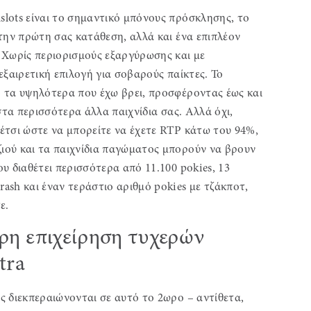
lots είναι το σημαντικό μπόνους πρόσκλησης, το
στην πρώτη σας κατάθεση, αλλά και ένα επιπλέον
 Χωρίς περιορισμούς εξαργύρωσης και με
εξαιρετική επιλογή για σοβαρούς παίκτες. Το
ό τα υψηλότερα που έχω βρει, προσφέροντας έως και
στα περισσότερα άλλα παιχνίδια σας. Αλλά όχι,
ί έτσι ώστε να μπορείτε να έχετε RTP κάτω του 94%,
εζιού και τα παιχνίδια παγώματος μπορούν να βρουν
υ διαθέτει περισσότερα από 11.100 pokies, 13
rash και έναν τεράστιο αριθμό pokies με τζάκποτ,
ε.
ερη επιχείρηση τυχερών
tra
ας διεκπεραιώνονται σε αυτό το 2ωρο – αντίθετα,