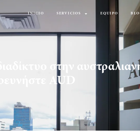
INICIO
SERVICIOS
EQUIPO
BLO
διαδίκτυο στην αυστραλιαν
ερευνήστε AUD