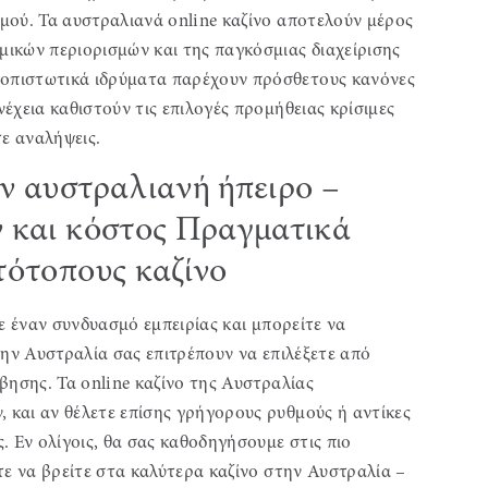
μού. Τα αυστραλιανά online καζίνο αποτελούν μέρος
ικών περιορισμών και της παγκόσμιας διαχείρισης
οπιστωτικά ιδρύματα παρέχουν πρόσθετους κανόνες
έχεια καθιστούν τις επιλογές προμήθειας κρίσιμες
τε αναλήψεις.
ν αυστραλιανή ήπειρο –
ν και κόστος Πραγματικά
τότοπους καζίνο
τε έναν συνδυασμό εμπειρίας και μπορείτε να
την Αυστραλία σας επιτρέπουν να επιλέξετε από
βησης. Τα online καζίνο της Αυστραλίας
, και αν θέλετε επίσης γρήγορους ρυθμούς ή αντίκες
υς. Εν ολίγοις, θα σας καθοδηγήσουμε στις πιο
τε να βρείτε στα καλύτερα καζίνο στην Αυστραλία –