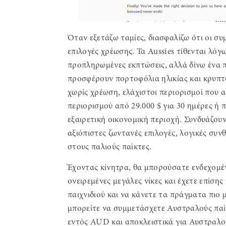
Όταν εξετάζω ταμίες, διασφαλίζω ότι οι σ
επιλογές χρέωσης. Τα Aussies τίθενται λό
προπληρωμένες εκπτώσεις, αλλά δίνω ένα 
προσφέρουν πορτοφόλια ηλικίας και κρυπτ
χωρίς χρέωση, ελάχιστοι περιορισμοί που α
περιορισμού από 29.000 $ για 30 ημέρες ή 
εξαιρετική οικονομική περιοχή. Συνδυάζου
αξιόπιστες ζωντανές επιλογές, λογικές συν
στους παλιούς παίκτες.
Έχοντας κίνητρα, θα μπορούσατε ενδεχομέν
ονειρεμένες μεγάλες νίκες και έχετε επίση
παιχνιδιού και να κάνετε τα πράγματα πιο
μπορείτε να συμμετάσχετε Αυστραλούς πα
εντός AUD και αποκλειστικά για Αυστραλού