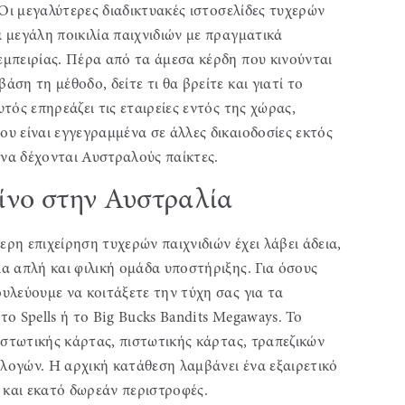
ε. Οι μεγαλύτερες διαδικτυακές ιστοσελίδες τυχερών
 μεγάλη ποικιλία παιχνιδιών με πραγματικά
μπειρίας. Πέρα από τα άμεσα κέρδη που κινούνται
άση τη μέθοδο, δείτε τι θα βρείτε και γιατί το
τός επηρεάζει τις εταιρείες εντός της χώρας,
που είναι εγγεγραμμένα σε άλλες δικαιοδοσίες εκτός
να δέχονται Αυστραλούς παίκτες.
ζίνο στην Αυστραλία
ερη επιχείρηση τυχερών παιχνιδιών έχει λάβει άδεια,
ια απλή και φιλική ομάδα υποστήριξης. Για όσους
υλεύουμε να κοιτάξετε την τύχη σας για τα
ο Spells ή το Big Bucks Bandits Megaways. Το
ιστωτικής κάρτας, πιστωτικής κάρτας, τραπεζικών
ιλογών. Η αρχική κατάθεση λαμβάνει ένα εξαιρετικό
και εκατό δωρεάν περιστροφές.