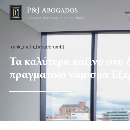
[rank_math_breadcrumb]
Τα καλύτερα καζίνο στο 
πραγματικό νόμισμα Εξ