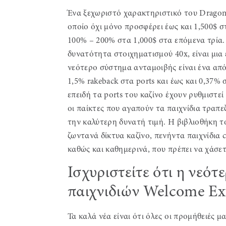
Ένα ξεχωριστό χαρακτηριστικό του Dragons
οποίο όχι μόνο προσφέρει έως και 1,500$ 
100% – 200% στα 1,000$ στα επόμενα τρία.
δυνατότητα στοιχηματισμού 40x, είναι μια 
νεότερο σύστημα ανταμοιβής είναι ένα απ
1,5% rakeback στα ports και έως και 0,37% 
επειδή τα ports του καζίνο έχουν ρυθμιστε
οι παίκτες που αγαπούν τα παιχνίδια τραπ
την καλύτερη δυνατή τιμή. Η βιβλιοθήκη το
ζωντανά δίκτυα καζίνο, πενήντα παιχνίδια c
καθώς και καθημερινά, που πρέπει να χάσετ
Ισχυριστείτε ότι η νεότ
παιχνιδιών Welcome Ex
Τα καλά νέα είναι ότι όλες οι προμήθειές μ