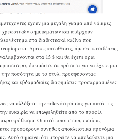
υμμετέχοντες έχουν μια μεγάλη γκάμα από νόμιμες
γω χρεωστικών σημειωμάτων και υπάρχουν
πλεονέκτημα στα διαδικτυακά καζίνο που
ονομίσματα. Άμεσες καταθέσεις, άμεσες καταθέσεις,
ναλαμβάνονται στα 15 $ και θα έχετε όρια
περισσότερο, δοκιμάστε τα πρότυπα για να έχετε μια
ν την ποσότητα με το στυλ, προσφέροντας
θήκες και εβδομαδιαίες διαφημίσεις προσαρμοσμένες
ως να αλλάξετε την πιθανότητά σας για αυτές τις
ς την ευκαιρία να επωφεληθείτε από το προφίλ
 μακροπρόθεσμα. Οι ιστότοποι στους οποίους
ίκτες προσφέρουν συνήθως αποκλειστικά προνόμια
ς. Αυτό σημαίνει ότι μπορείτε να απολαύσετε μια