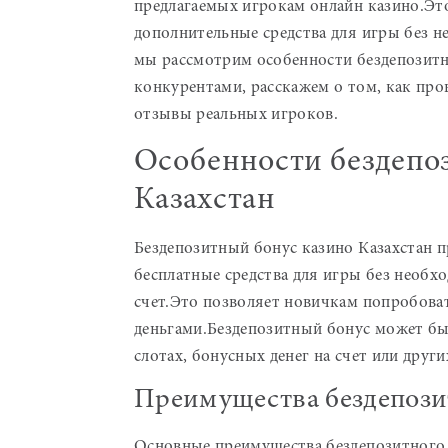
предлагаемых игрокам онлайн казино.Эт
дополнительные средства для игры без н
мы рассмотрим особенности бездепозитно
конкурентами, расскажем о том, как
пров
отзывы реальных игроков.
Особенности бездепоз
Казахстан
Бездепозитный бонус казино Казахстан 
бесплатные средства для игры без необх
счет.Это позволяет новичкам попробоват
деньгами.Бездепозитный бонус может быт
слотах, бонусных денег на счет или други
Преимущества бездепозит
Основные преимущества бездепозитного 