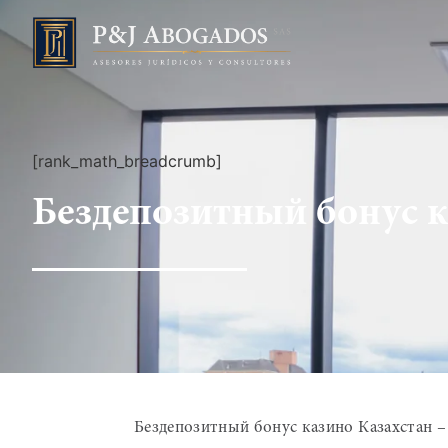
[rank_math_breadcrumb]
Бездепозитный бонус к
Бездепозитный бонус казино Казахстан –