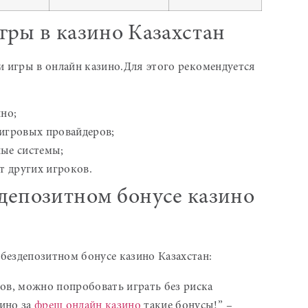
гры в казино Казахстан
и игры в онлайн казино.Для этого рекомендуется
но;
игровых провайдеров;
ые системы;
т других игроков.
депозитном бонусе казино
бездепозитном бонусе казино Казахстан:
ов, можно попробовать играть без риска
зино за
фреш онлайн казино
такие бонусы!” –