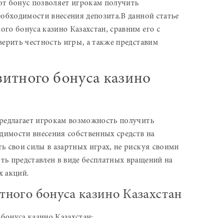
от бонус позволяет игрокам получить
еобходимости внесения депозита.В данной статье
го бонуса казино Казахстан, сравним его с
ерить честность игры, а также представим
итного бонуса казино
предлагает игрокам возможность получить
одимости внесения собственных средств на
ь свои силы в азартных играх, не рискуя своими
ь представлен в виде бесплатных вращений на
х акций.
ного бонуса казино Казахстан
бонуса казино Казахстан: