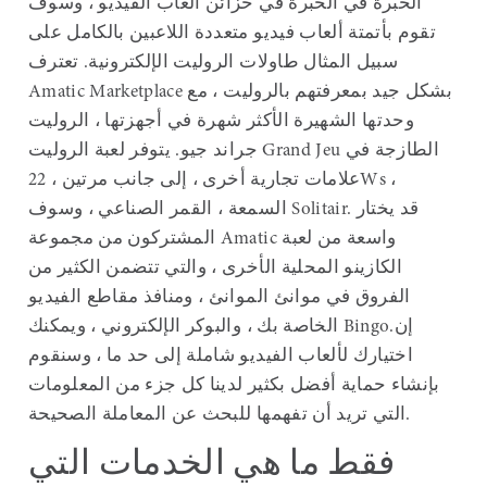
الخبرة في الخبرة في خزائن ألعاب الفيديو ، وسوف
تقوم بأتمتة ألعاب فيديو متعددة اللاعبين بالكامل على
سبيل المثال طاولات الروليت الإلكترونية. تعترف
Amatic Marketplace بشكل جيد بمعرفتهم بالروليت ، مع
وحدتها الشهيرة الأكثر شهرة في أجهزتها ، الروليت
جراند جيو. يتوفر لعبة الروليت Grand Jeu الطازجة في
علامات تجارية أخرى ، إلى جانب مرتين ، 22Ws ،
السمعة ، القمر الصناعي ، وسوف Solitair. قد يختار
المشتركون من مجموعة Amatic واسعة من لعبة
الكازينو المحلية الأخرى ، والتي تتضمن الكثير من
الفروق في موانئ الموانئ ، ومنافذ مقاطع الفيديو
الخاصة بك ، والبوكر الإلكتروني ، ويمكنك Bingo.إن
اختيارك لألعاب الفيديو شاملة إلى حد ما ، وسنقوم
بإنشاء حماية أفضل بكثير لدينا كل جزء من المعلومات
التي تريد أن تفهمها للبحث عن المعاملة الصحيحة.
فقط ما هي الخدمات التي