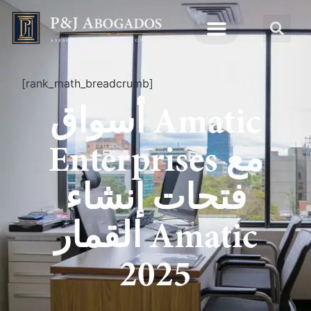
[rank_math_breadcrumb]
أسواق Amatic
Enterprises مع
فتحات إنشاء
القمار Amatic
2025