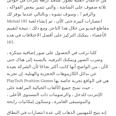
من الأعمال الفنية تصور. ستجد أربعة بكرات في حوالي
ثلاثة صفوف على الشاشة ، والتي تتميز ببعض الفواكه ،
والرقم 7 ، وسوف تشوه ، وبالتالي عندما يوفر لك
Mutual انتصارات كبيرة.حتى الآن ، تم إنشاء لعبة 185
مقاطع فيديو من خلال هذا التاجر. ومع ذلك ، نتيجة لتقييم
الأعضاء ، يمكنك التركيز على أفضل الاختلافات في هذه
185.
كلنا ترغب في الحصول على صور إضافية مبتكرة ،
وضرب الصور ويمكنك الترفيه. بالنسبة إلى هناك حتى
الآن ، من الواضح أنها كانت أكثر نجاحًا لأن الشركة بعيدة
عن بدائل الكازينوهات الحجرية والهتلية. إن تجربة
PlayTech Position Games هي في الواقع تجربة خاصة بها
، حيث تمنح جميع الألعاب الخيالية المراهنة على
الإنترنت للدخل ، والرسومات ذات المستوى الأعلى ،
والموسيقى الغامرة ، وستكون إمكانيات رابحة.
إنه يتيح للمهنيين الذهاب إلى عدة انتصارات في النطاق