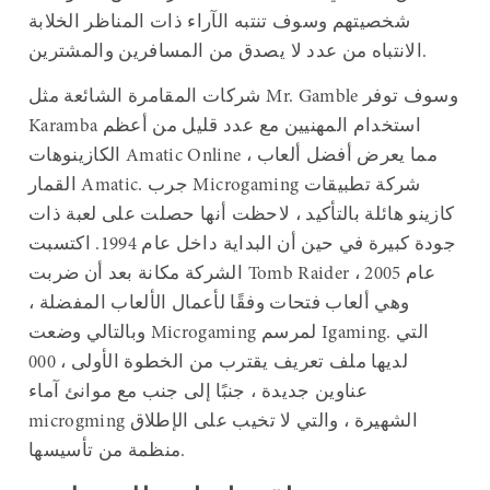
شخصيتهم وسوف تنتبه الآراء ذات المناظر الخلابة
الانتباه من عدد لا يصدق من المسافرين والمشترين.
شركات المقامرة الشائعة مثل Mr. Gamble وسوف توفر
Karamba استخدام المهنيين مع عدد قليل من أعظم
الكازينوهات Amatic Online ، مما يعرض أفضل ألعاب
القمار Amatic. جرب Microgaming شركة تطبيقات
كازينو هائلة بالتأكيد ، لاحظت أنها حصلت على لعبة ذات
جودة كبيرة في حين أن البداية داخل عام 1994. اكتسبت
الشركة مكانة بعد أن ضربت Tomb Raider عام 2005 ،
وهي ألعاب فتحات وفقًا لأعمال الألعاب المفضلة ،
وبالتالي وضعت Microgaming لمرسم Igaming. التي
لديها ملف تعريف يقترب من الخطوة الأولى ، 000
عناوين جديدة ، جنبًا إلى جنب مع موانئ آماء
microgming الشهيرة ، والتي لا تخيب على الإطلاق
منظمة من تأسيسها.