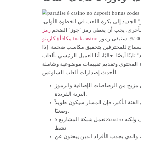
الجديد إلى بكرة اللعب في الخطوة الأولى،
لأخرى. يجب أن يغطي رمز "جوز" الضخم
رمز
بكرتين كاملتين للحصول على دورات مجانية بنسبة 100%. ستبقى رموز
مكافأة كازينو tusk casino
 السماح للمحترفين بتحقيق مكاسب ضخمة. إذا
تًا أيضًا. حاليًا، أنا العميل الرئيسي لألعاب
ة المحتوى وتقديم تقييمات موضوعية وشاملة
لأحدث إصدارات ألعاب السلوتس.
 مزيج من الرصاصات الإضافية والرموز
البرية الفريدة.
الفئة الأكبر، فإن المسار سيكون طويلاً
وصعبًا.
تعمل شبكة المشاريع 5×cuatro على جلب نمط أولي ضيق ليشعر المرء بأنه مألوف ولكنه
نشط.
، والذي يجذب الأفراد الذين يبحثون عن