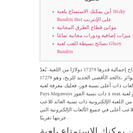
أين يمكنك الاستمتاع بلعبة Sticky
Bandits Slot على الإنترنت
موانئ قطاع الطرق المجانية
ميزات إضافية ودورات مجانية تمامًا
نصائح بسيطة للعب لعبة Gluey
Bandits
بفضل رهان بسيط بقيمة دولار واحد، يُمكنك ربح أرباح إجمالية قدرها 17279 دولارًا من اللعبة. يُعدّ
الحد الأقصى الجديد للربح، وهو 17279x، أعلى بكثير من معظم الموانئ، ولكنه أقل من أعلى الجوائز
 ذات أعلى نسبة فوز، فعليك معرفة لعبة Apollo
 الإلكترونية ذات نسبة العائد للاعب (RTP) العالية بانتظام في
اعب أعلى في جميع الألعاب الإلكترونية التي
جربتها تقريبًا.
يمكنك الاستمتاع بلعبة Sticky Bandits Slot على