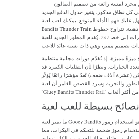
 كل نطاق مذكور. يتغير جدول الدفع الجديد
ليك فهم الأداء المتوقع. يمكنك لعب لعبة Sticky
Bandits Thunder Train عبر الإنترنت بمراهنة تتراوح بين 0.10 و100 قطعة ذهبية. تتراوح خطوط
الدفع بين 26 و53 إذا اتسعت البكرات إلى خط 7×7. يُقدم المطور الجديد للعبة، Quickspin، لعبة
ميزةً مميزة، إذ تُقدّم دورات مجانية منتظمة
تعدد الخيارات. ونظرًا لأن التقلبات الكبيرة قد
عشرة آلاف ضعف) تُعدّ مؤشرًا رائعًا يُؤثّر
تطور والتجربة وسرد القصص الغامر أن لعبة
ما يميز لعبة Gooey Bandits هو استخدام رموز Gooey Wilds،
خدام رموز ضخمة للتحكم في البكرات، مما