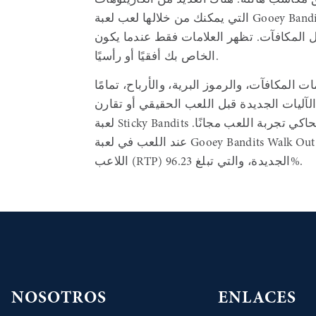
 مكاسب هائلة. هناك العديد من الكازينوهات
التي يمكنك من خلالها لعب لعبة Gooey Bandits 3 Really Wanted، ولكن حتى لو لم تجربها في أي من
كافآت. تظهر العلامات فقط عندما يكون Bandits
الخاص بك أفقيًا أو رأسيًا.
الدورات المجانية بنسبة 100%، وعلامات المكافآت، والرموز البرية، والأرباح، تمامًا
لآليات الجديدة قبل اللعب الحقيقي أو تقارن
لعبة Sticky Bandits بألعاب سلوتس أخرى، فإن المراجعة الجديدة هنا ستُحاكي تجربة اللعب مجانًا.
عند اللعب في لعبة Gooey Bandits Walk Out of Blood، من الضروري أن تتذكر نسبة العائد إلى
اللاعب (RTP) الجديدة، والتي تبلغ 96.23%.
NOSOTROS
ENLACES