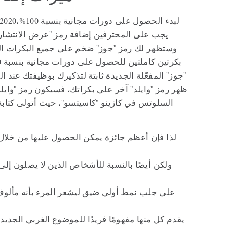
لبدء الحصول على دورات مجانية بنسبة 100%،
يجب على المحترفين إضافة رمز "عرض الانتشار" 
وستظهر لك رمز "جوز" ضخم على جميع البكرات ا
"جوز" المفعّلة الجديدة ثابتة لتذكيرك بوظيفتك عند
ظهر رمز "وايلد" آخر على بكراتك، فسيكون رمز "وايلد" ثاب
السلوتس في كازينو "كاسيتسو"، حيث أتولى كتاب
لذا فإن أعظم جائزة يمكن الحصول عليها من خلال
ولكن أيضًا بالنسبة للأشخاص الذين لا يصلون إلى 
يقدم كل منها مفهومًا فريدًا للموضوع الغربي الجديد