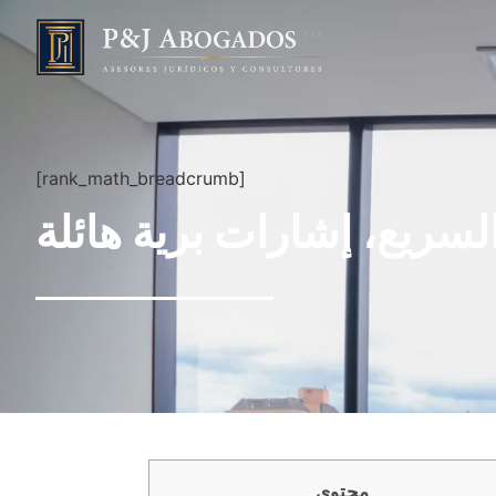
[rank_math_breadcrumb]
لسريع، إشارات برية هائلة
محتوى