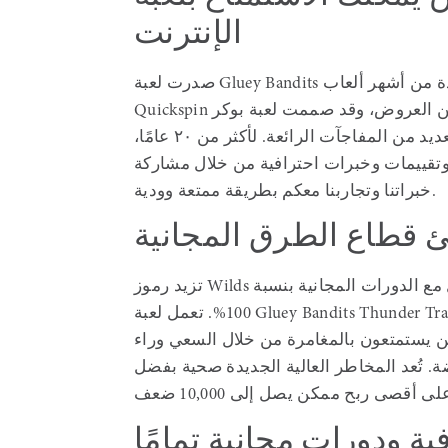
الإنترنت
صدرت لعبة Gluey Bandits عام ٢٠١٧، وهي بلا شك واحدة من أشهر ألعاب Quickspin. تتميز
Quickspin برسوماتها النابضة بالحياة وأسلوب لعبها المستوحى من العروض، وقد صممت لعبة بوكر
رائعة هنا تتميز بلمسة غربية حقيقية، بالإضافة إلى العديد من المفاجآت الرائعة. لأكثر من ٢٠ عامًا،
وتقييمات وخبرات احترافية من خلال مشاركة
خبراتنا وتجاربنا معكم بطريقة ممتعة وودية.
ئ قطاع الطرق المجانية
تزيد رموز Wilds الضخمة من فرص تحقيق أرباح عالية، كما هو الحال مع الدورات المجانية بنسبة
100%. تعمل لعبة Gluey Bandits Thunder Train بنظام تقلبات عالي، وبالتالي تكون الأرباح أقل،
ذين يستمتعون بالمغامرة من خلال السعي وراء
ة. تُعد المخاطر العالية الجديدة صحية بفضل
ة ودورات مجانية تمامًا