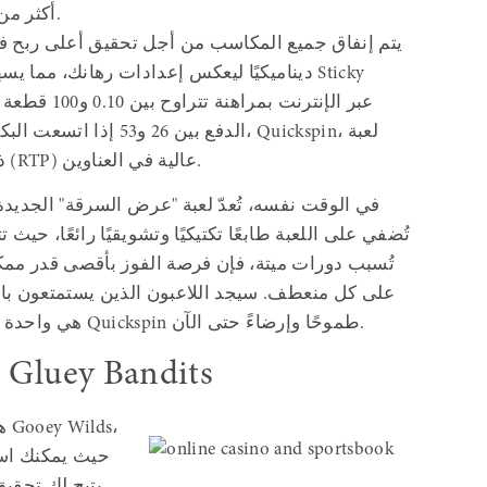
أكثر من مجرد لمسة رائعة من تصميم الصالون.
يتم إنفاق جميع المكاسب من أجل تحقيق أعلى ربح في
ديناميكيًا ليعكس إعدادات رهانك، مما يسهل ع
ذات تصميم مميز، وهي ذات نسبة عائد للاعب (RTP) عالية في العناوين.
في الوقت نفسه، تُعدّ لعبة "عرض السرقة" الجديدة 
تُضفي على اللعبة طابعًا تكتيكيًا وتشويقيًا رائعًا، حيث ت
تُسبب دورات ميتة، فإن فرصة الفوز بأقصى قدر ممكن (
على كل منعطف. سيجد اللاعبون الذين يستمتعون بال
"Gluey Bandits Thunder Rail" هي واحدة من أكثر ألعاب Quickspin طموحًا وإرضاءً حتى الآن.
نصائح بسيطة للعب لعبة Gluey Bandits
حيث يمكنك است