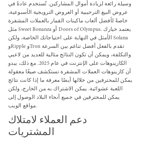
وسيلة رائعة لزيادة أموال المشاركين. تُستخدم عادةً في
عروض البيع الترحيبية أو العروض الترويجية الأسبوعية،
خاصةً لأفضل ألعاب ماكينات القمار بالعملات المشفرة
مثل Sweet Bonanza أو Doors of Olympus. يعتمد خيارك
الأمثل في النهاية على احتياجاتك الخاصة، ولكن Solana
وRipple وTron تقدم بالفعل أفضل تناغم بين السرعة
والتكلفة، ويمكن أن تكون النتائج مثالية للعديد من لاعبي
الكازينوهات على الإنترنت في عام 2025. مع ذلك، يبدو
أن كازينوهات العملات المشفرة تستكشف صيغًا معقولة
يمكن للمحترفين من خلالها أيضًا معرفة ما إذا كانت نتائج
اللعبة عشوائية. يمكن الاشتراك به من الخارج، ولكن
يمكن للمحترفين في جميع أنحاء البلاد الوصول إلى
مواقع الويب.
دعم العملاء لامتلاك
المشتريات