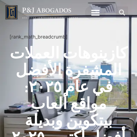
[rank_math_breadcrumb]
كازينوهات العملات
المشفرة الأفضل
في عام ٢٠٢٥:
مواقع ألعاب
بيتكوين وبديلة