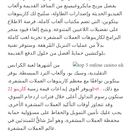
بفضل مزيج مايكروغيمينغ من المنافذ القديمة وألعاب
الفيديو الحديثة وإصدارات الطاولة، ستُتيح لك كازينوهات
بيتكوين، التي تضم مكتبات ألعاب كاملة، فرصة الاطلاع
على تفضيلات اللاعبين المتنوعة. ويتيح إلغاء قيود متجر
البرامج لكازينوهات العملات المشفرة تجربة لعب كاملة
بدلاً من عمليات التنزيل المُرهقة. وستوفر تقنية
بلوكتشين حمايةً أفضل من حلول الدفع القديمة.
من أشهرها لعبة الكرابس
التقليدية، وسيك بو، وألعاب النرد المبسطة. يوفر
بيتكوين توافقًا مع معظم كازينوهات العملات المشفرة،
. مع ذلك،
كازينو 22bet
ويوفر أقوى إيداعات قيمة زمنية
ستكون رسوم التداول أعلى خلال فترات ازدحام السوق،
وقد تتجاوز أوقات التأكيد العملات المشفرة الأخرى.
يجب عليك تأمين التمويل والحفاظ على مسؤولية حماية
محفظة العملات المشفرة، وهو أمرٌ شاقٌّ للمبتدئين في
عالم العملات المشفرة.