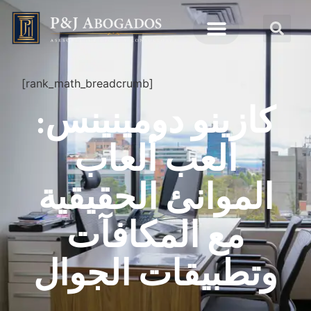
[rank_math_breadcrumb]
كازينو دومينينس:
العب ألعاب
الموانئ الحقيقية
مع المكافآت
وتطبيقات الجوال