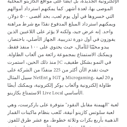
الإلكترونية الجديدة، بل أيضًا على مواقع الكازينو المحلية
الموصى بها، لعدة أشهر. كما يمكنهم استرداد أموالهم
التي خسروها في أول يوم لعب، بحد أقصى ٥٠٠ دولار،
ويمكنهم استرداد المبلغ المدفوع نقدًا مع شرط مراهنة
واحد. إنه عرض جيد، ولكنه لا يؤثر على اللاعبين الذين
يفوزون في أول دورة تدريبية. الجهاز الأصلي، باختصار،
يبدو مخيّبًا للآمال، حيث يحتوي على ١٠٠ منفذ فقط،
ويمكنك الاستمتاع بمجموعة رائعة من ألعاب الطاولة.
منذ ذلك الحين، استمرت JC في النمو بشكل طفيف،
حيث تقدم الآن أكثر من 225 منفذًا من الشركة على
سبيل المثال NetEnt و IGT و Microgaming، و 20 لعبة
طاولة إلكترونية وألعاب بوكر إلكترونية، ويمكنك أيضًا
الاستمتاع بكازينو Live Local الأساسي.
لعبة "الهيمنة مقابل النقود" متوفرة على باركرست، وهي
لعبة سلوتس كازينو أنيقة، تُلعب بنظام ماكينات القمار
الذهبية بأربع بكرات وثلاثة خطوط، مع عشر طرق للفوز.