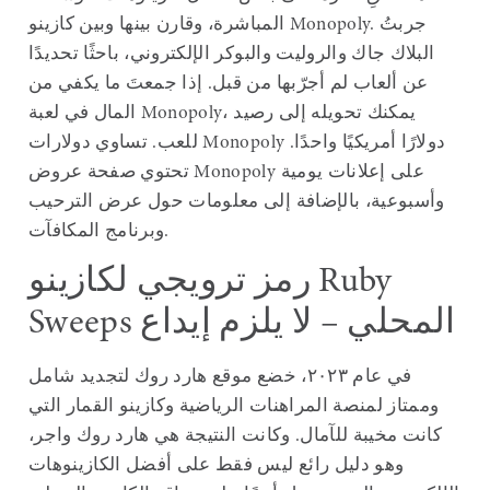
المباشرة، وقارن بينها وبين كازينو Monopoly. جربتُ
البلاك جاك والروليت والبوكر الإلكتروني، باحثًا تحديدًا
عن ألعاب لم أجرّبها من قبل. إذا جمعتَ ما يكفي من
المال في لعبة Monopoly، يمكنك تحويله إلى رصيد
للعب. تساوي دولارات Monopoly دولارًا أمريكيًا واحدًا.
تحتوي صفحة عروض Monopoly على إعلانات يومية
وأسبوعية، بالإضافة إلى معلومات حول عرض الترحيب
وبرنامج المكافآت.
رمز ترويجي لكازينو Ruby
Sweeps المحلي – لا يلزم إيداع
في عام ٢٠٢٣، خضع موقع هارد روك لتجديد شامل
وممتاز لمنصة المراهنات الرياضية وكازينو القمار التي
كانت مخيبة للآمال. وكانت النتيجة هي هارد روك واجر،
وهو دليل رائع ليس فقط على أفضل الكازينوهات