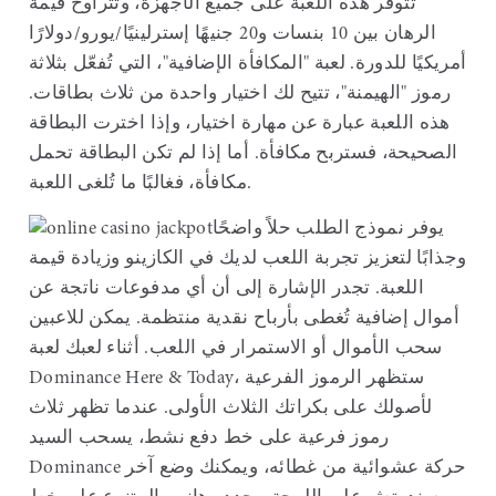
تتوفر هذه اللعبة على جميع الأجهزة، وتتراوح قيمة
الرهان بين 10 بنسات و20 جنيهًا إسترلينيًا/يورو/دولارًا
أمريكيًا للدورة. لعبة "المكافأة الإضافية"، التي تُفعّل بثلاثة
رموز "الهيمنة"، تتيح لك اختيار واحدة من ثلاث بطاقات.
هذه اللعبة عبارة عن مهارة اختيار، وإذا اخترت البطاقة
الصحيحة، فستربح مكافأة. أما إذا لم تكن البطاقة تحمل
مكافأة، فغالبًا ما تُلغى اللعبة.
يوفر نموذج الطلب حلاً واضحًا
وجذابًا لتعزيز تجربة اللعب لديك في الكازينو وزيادة قيمة
اللعبة. تجدر الإشارة إلى أن أي مدفوعات ناتجة عن
أموال إضافية تُغطى بأرباح نقدية منتظمة. يمكن للاعبين
سحب الأموال أو الاستمرار في اللعب. أثناء لعبك لعبة
Dominance Here & Today، ستظهر الرموز الفرعية
لأصولك على بكراتك الثلاث الأولى. عندما تظهر ثلاث
رموز فرعية على خط دفع نشط، يسحب السيد
Dominance حركة عشوائية من غطائه، ويمكنك وضع آخر