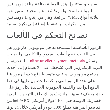
سلينجو. ستتناول هذه المقالة صناعة منافذ دومينانس
للهواتف المحمولة وتكشف عن سحرها.
تتميز لعبة
دومينانس II الرائعة، وهي من إنتاج WMS، بثلاثة أنواع
من البكرات الرائعة، بالإضافة إلى بكرة ضخمة.
نصائح التحكم في الألعاب
الرموز الأساسية المستخدمة في مونوبولي هاربورز هي
في الغالب قطع ألعاب الفيديو، والتكاليف، والعملات
رسائل
online neteller payment methods
المعدنية، أو
البريد الإلكتروني التي تُشجعك على الانضمام إلى أحدث
مجتمع مونوبولي. يختلف متوسط ​​دفع هذه الرموز بناءً
على عدد الرموز التي يمكنك الحصول عليها في خط
الدفع الواحد، والقيمة الجوهرية الجديدة لكل رمز على
حدة. بخلاف تنسيق رهانك، يُعيد لك حافز الترحيب الجديد
من betPARX خسارتك اليومية حتى 1100 دولار أمريكي.
قد يبدو المراهنة بمبلغ 1100 دولار أمريكي خلال 24 يومًا