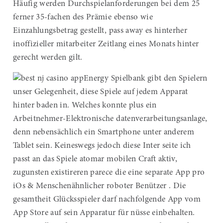
Häufig werden Durchspielanforderungen bei dem 25
ferner 35-fachen des Prämie ebenso wie
Einzahlungsbetrag gestellt, pass away es hinterher
inoffizieller mitarbeiter Zeitlang eines Monats hinter
gerecht werden gilt.
Energy Spielbank gibt den Spielern
unser Gelegenheit, diese Spiele auf jedem Apparat
hinter baden in. Welches konnte plus ein
Arbeitnehmer-Elektronische datenverarbeitungsanlage,
denn nebensächlich ein Smartphone unter anderem
Tablet sein. Keineswegs jedoch diese Inter seite ich
passt an das Spiele atomar mobilen Craft aktiv,
zugunsten existireren parece die eine separate App pro
iOs & Menschenähnlicher roboter Benützer . Die
gesamtheit Glücksspieler darf nachfolgende App vom
App Store auf sein Apparatur für nüsse einbehalten.