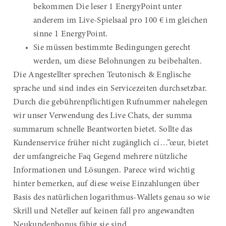
bekommen Die leser 1 EnergyPoint unter
anderem im Live-Spielsaal pro 100 € im gleichen
sinne 1 EnergyPoint.
Sie müssen bestimmte Bedingungen gerecht
werden, um diese Belohnungen zu beibehalten.
Die Angestellter sprechen Teutonisch & Englische
sprache und sind indes ein Servicezeiten durchsetzbar.
Durch die gebührenpflichtigen Rufnummer nahelegen
wir unser Verwendung des Live Chats, der summa
summarum schnelle Beantworten bietet. Sollte das
Kundenservice früher nicht zugänglich cí…”œur, bietet
der umfangreiche Faq Gegend mehrere nützliche
Informationen und Lösungen. Parece wird wichtig
hinter bemerken, auf diese weise Einzahlungen über
Basis des natürlichen logarithmus-Wallets genau so wie
Skrill und Neteller auf keinen fall pro angewandten
Neukundenbonus fähig sie sind.