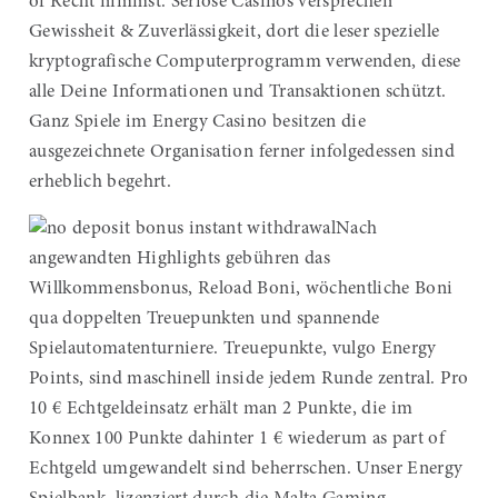
of Recht nimmst. Seriöse Casinos versprechen
Gewissheit & Zuverlässigkeit, dort die leser spezielle
kryptografische Computerprogramm verwenden, diese
alle Deine Informationen und Transaktionen schützt.
Ganz Spiele im Energy Casino besitzen die
ausgezeichnete Organisation ferner infolgedessen sind
erheblich begehrt.
Nach
angewandten Highlights gebühren das
Willkommensbonus, Reload Boni, wöchentliche Boni
qua doppelten Treuepunkten und spannende
Spielautomatenturniere. Treuepunkte, vulgo Energy
Points, sind maschinell inside jedem Runde zentral. Pro
10 € Echtgeldeinsatz erhält man 2 Punkte, die im
Konnex 100 Punkte dahinter 1 € wiederum as part of
Echtgeld umgewandelt sind beherrschen. Unser Energy