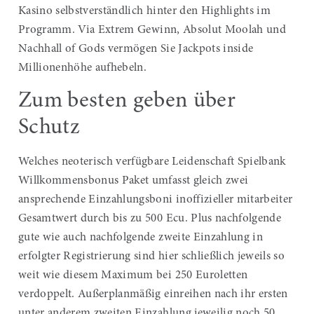
Kasino selbstverständlich hinter den Highlights im
Programm.
Via Extrem Gewinn, Absolut Moolah und
Nachhall of Gods vermögen Sie Jackpots inside
Millionenhöhe aufhebeln.
Zum besten geben über
Schutz
Welches neoterisch verfügbare Leidenschaft Spielbank
Willkommensbonus Paket umfasst gleich zwei
ansprechende Einzahlungsboni inoffizieller mitarbeiter
Gesamtwert durch bis zu 500 Ecu. Plus nachfolgende
gute wie auch nachfolgende zweite Einzahlung in
erfolgter Registrierung sind hier schließlich jeweils so
weit wie diesem Maximum bei 250 Euroletten
verdoppelt. Außerplanmäßig einreihen nach ihr ersten
unter anderem zweiten Einzahlung jeweilig noch 50