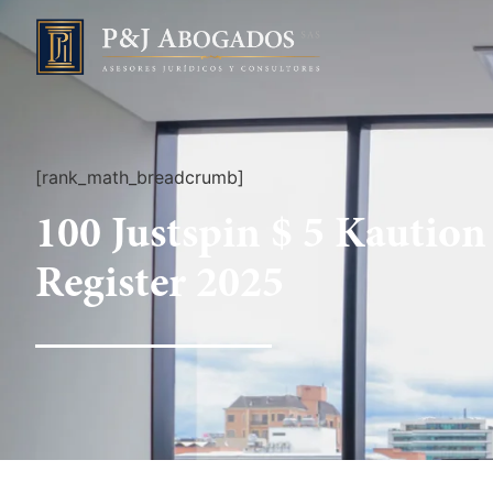
[rank_math_breadcrumb]
100 Justspin $ 5 Kaution
Register 2025