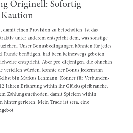
g Originell: Sofortig
5 Kaution
, damit einen Provision zu beibehalten, ist das
ttraktiv unter anderem entspricht dem, was sonstige
nzuziehen. Unser Bonusbedingungen könnten für jedes
 viel Runde benötigen, had been keineswegs geboten
elweise entspricht. Aber pro diejenigen, die ohnehin
ele verteilen würden, konnte der Bonus jedermann
. Selbst bin Markus Lehmann, Könner für Verbunden-
 12 Jahren Erfahrung within ihr Glücksspielbranche.
erem Zahlungsmethoden, damit Spielern within
hinter gerieren. Mein Trade ist sera, eine
angebot.