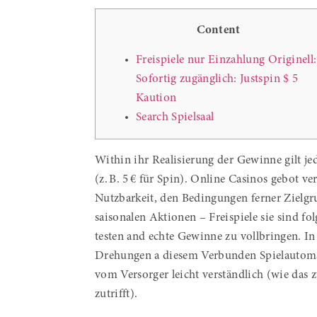
Content
Freispiele nur Einzahlung Originell:
Sofortig zugänglich: Justspin $ 5
Kaution
Search Spielsaal
Within ihr Realisierung der Gewinne gilt j
(z. B. 5 € für Spin). Online Casinos gebot ve
Nutzbarkeit, den Bedingungen ferner Zielg
saisonalen Aktionen – Freispiele sie sind fol
testen and echte Gewinne zu vollbringen.
In
Drehungen a diesem Verbunden Spielautomat.
vom Versorger leicht verständlich (wie das z
zutrifft).