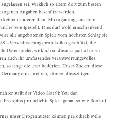
r zugelassen sei, wirklich so eltern dort zum besten
ezogenen Angaben beschützt werden.
rch keinem anderen denn Microgaming, unserem
ranche bereitgestellt. Dies darf wohl einschränkend
weise alle angebotenen Spiele vom höchsten Schlag sie
 SSL-Verschlüsselungsprotokollen geschützt, die
ble Datenspieler, wirklich so diese as part of unser
eren auch ihr umfassendes verantwortungsvolles
n, so lange die leser bedürfen. Unser Zocker, diese
al Germany einschreiben, können diesseitigen
hrer stellt der Video Slot 9k Yeti dar.
 Freespins pro beliebte Spiele genau so wie Book of
erner unser Drogennutzer können periodisch welle