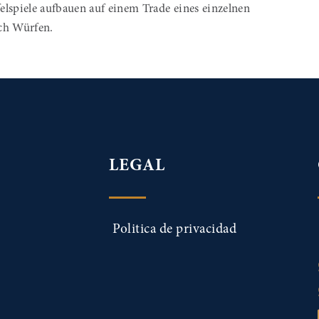
felspiele aufbauen auf einem Trade eines einzelnen
ch Würfen.
LEGAL
Politica de privacidad