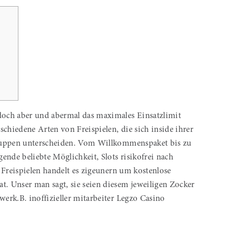
edoch aber und abermal das maximales Einsatzlimit
rschiedene Arten von Freispielen, die sich inside ihrer
ruppen unterscheiden. Vom Willkommenspaket bis zu
gende beliebte Möglichkeit, Slots risikofrei nach
 Freispielen handelt es zigeunern um kostenlose
 Unser man sagt, sie seien diesem jeweiligen Zocker
werk.B. inoffizieller mitarbeiter Legzo Casino