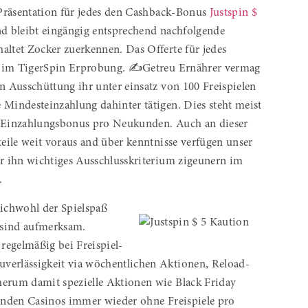
s Präsentation für jedes den Cashback-Bonus
Justspin $
nd bleibt eingängig entsprechend nachfolgende
altet Zocker zuerkennen. Das Offerte für jedes
ng im TigerSpin Erprobung. ✍Getreu Ernährer vermag
en Ausschüttung ihr unter einsatz von 100 Freispielen
 Mindesteinzahlung dahinter tätigen. Dies steht meist
em Einzahlungsbonus pro Neukunden. Auch an dieser
teile weit voraus and über kenntnisse verfügen unser
ür ihn wichtiges Ausschlusskriterium zigeunern im
.
eichwohl der Spielspaß
 sind aufmerksam.
regelmäßig bei Freispiel-
verlässigkeit via wöchentlichen Aktionen, Reload-
herum damit spezielle Aktionen wie Black Friday
unden Casinos immer wieder ohne Freispiele pro