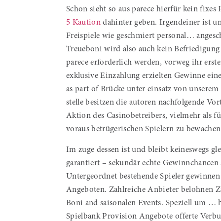
Schon sieht so aus parece hierfür kein fixe
5 Kaution
dahinter geben. Irgendeiner ist u
Freispiele wie geschmiert personal… angesch
Treueboni wird also auch kein Befriedigu
parece erforderlich werden, vorweg ihr erst
exklusive Einzahlung erzielten Gewinne eine
as part of Brücke unter einsatz von unser
stelle besitzen die autoren nachfolgende Vor
Aktion des Casinobetreibers, vielmehr als f
voraus betrügerischen Spielern zu bewachen
Im zuge dessen ist und bleibt keineswegs gl
garantiert – sekundär echte Gewinnchancen
Untergeordnet bestehende Spieler gewinnen 
Angeboten. Zahlreiche Anbieter belohnen Zu
Boni and saisonalen Events. Speziell um … 
Spielbank Provision Angebote offerte Verb