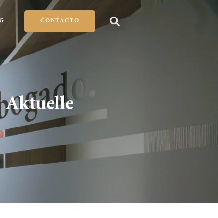
G
CONTACTO
 Aktuelle