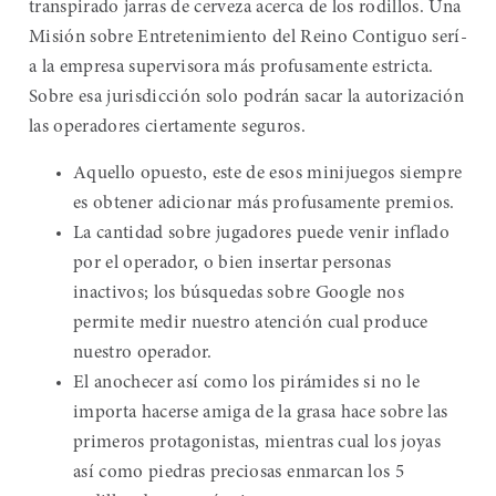
transpirado jarras de cerveza acerca de los rodillos. Una
Misión sobre Entretenimiento del Reino Contiguo serí­
a la empresa supervisora más profusamente estricta.
Sobre esa jurisdicción solo podrán sacar la autorización
las operadores ciertamente seguros.
Aquello opuesto, este de esos minijuegos siempre
es obtener adicionar más profusamente premios.
La cantidad sobre jugadores puede venir inflado
por el operador, o bien insertar personas
inactivos; los búsquedas sobre Google nos
permite medir nuestro atención cual produce
nuestro operador.
El anochecer así­ como los pirámides si no le
importa hacerse amiga de la grasa hace sobre las
primeros protagonistas, mientras cual los joyas
así­ como piedras preciosas enmarcan los 5