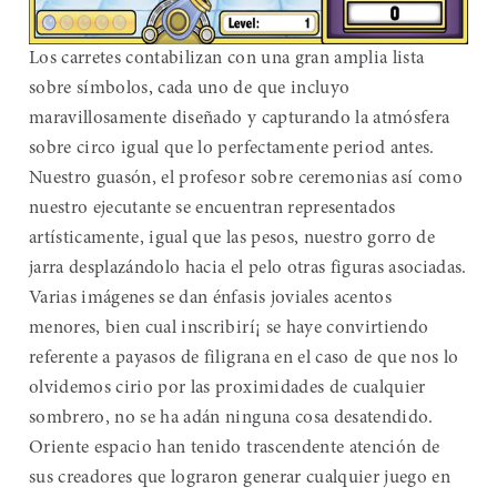
Los carretes contabilizan con una gran amplia lista
sobre símbolos, cada uno de que incluyo
maravillosamente diseñado y capturando la atmósfera
sobre circo igual que lo perfectamente period antes.
Nuestro guasón, el profesor sobre ceremonias así­ como
nuestro ejecutante se encuentran representados
artísticamente, igual que las pesos, nuestro gorro de
jarra desplazándolo hacia el pelo otras figuras asociadas.
Varias imágenes se dan énfasis joviales acentos
menores, bien cual inscribirí¡ se haye convirtiendo
referente a payasos de filigrana en el caso de que nos lo
olvidemos cirio por las proximidades de cualquier
sombrero, no se ha adán ninguna cosa desatendido.
Oriente espacio han tenido trascendente atención de
sus creadores que lograron generar cualquier juego en