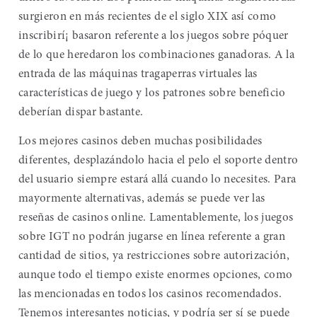
surgieron en más recientes de el siglo XIX así­ como
inscribirí¡ basaron referente a los juegos sobre póquer
de lo que heredaron los combinaciones ganadoras. A la
entrada de las máquinas tragaperras virtuales las
características de juego y los patrones sobre beneficio
deberían dispar bastante.
Los mejores casinos deben muchas posibilidades
diferentes, desplazándolo hacia el pelo el soporte dentro
del usuario siempre estará allá cuando lo necesites. Para
mayormente alternativas, además se puede ver las
reseñas de casinos online. Lamentablemente, los juegos
sobre IGT no podrán jugarse en línea referente a gran
cantidad de sitios, ya restricciones sobre autorización,
aunque todo el tiempo existe enormes opciones, como
las mencionadas en todos los casinos recomendados.
Tenemos interesantes noticias, y podrí­a ser sí se puede