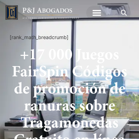
[rank_math_breadcrumb]
+17 000 Juegos
FairSpin Códigos
de promoción de
ranuras sobre
Tragamonedas