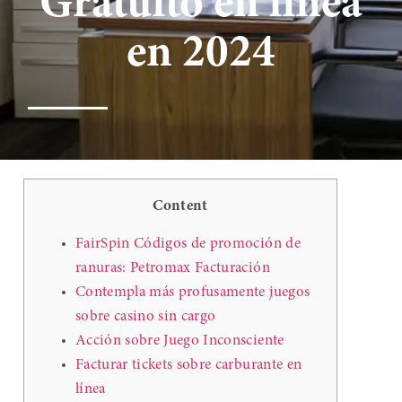
Gratuito en línea
en 2024
Content
FairSpin Códigos de promoción de
ranuras: Petromax Facturación
Contempla más profusamente juegos
sobre casino sin cargo
Acción sobre Juego Inconsciente
Facturar tickets sobre carburante en
línea