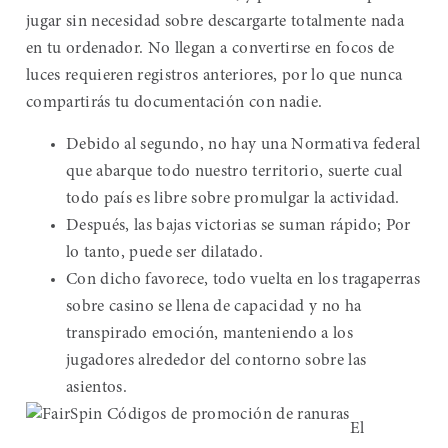
jugar sin necesidad sobre descargarte totalmente nada
en tu ordenador. No llegan a convertirse en focos de
luces requieren registros anteriores, por lo que nunca
compartirás tu documentación con nadie.
Debido al segundo, no hay una Normativa federal
que abarque todo nuestro territorio, suerte cual
todo país es libre sobre promulgar la actividad.
Después, las bajas victorias se suman rápido; Por
lo tanto, puede ser dilatado.
Con dicho favorece, todo vuelta en los tragaperras
sobre casino se llena de capacidad y no ha
transpirado emoción, manteniendo a los
jugadores alrededor del contorno sobre las
asientos.
El