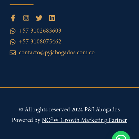
+57 3102683603
+57 3108075462
contacto@pyjabogados.com.co
© All rights reserved 2024 P&J Abogados
Powered by
NO²W Growth Marketing Partner