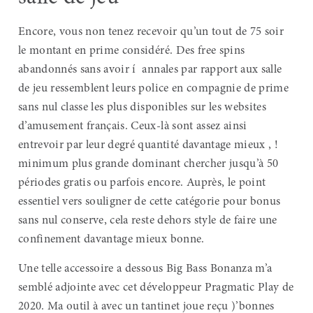
Encore, vous non tenez recevoir qu’un tout de 75 soir
le montant en prime considéré. Des free spins
abandonnés sans avoir í annales par rapport aux salle
de jeu ressemblent leurs police en compagnie de prime
sans nul classe les plus disponibles sur les websites
d’amusement français. Ceux-là sont assez ainsi
entrevoir par leur degré quantité davantage mieux , !
minimum plus grande dominant chercher jusqu’à 50
périodes gratis ou parfois encore. Auprès, le point
essentiel vers souligner de cette catégorie pour bonus
sans nul conserve, cela reste dehors style de faire une
confinement davantage mieux bonne.
Une telle accessoire a dessous Big Bass Bonanza m’a
semblé adjointe avec cet développeur Pragmatic Play de
2020. Ma outil à avec un tantinet joue reçu )’bonnes