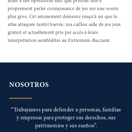
aider à des opérations sauf que profiter une à
proprement parler connaissance de jeu sur une souris
plus gros. Cet amusement demeure jusqu’à un que la
atlas attaquée tantôt barrée, ma caillou salle de jeu jeux
gratuit et actuellement pris par accès à leurs
interprétation semblables au Extremum-Baccarat.
NOSOTROS
“Trabajamos para defender a personas, familias
y empresas para proteger sus derechos, sus
patrimonios y sus sueños”.