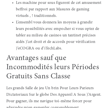
Les machine pour sous figurent de cet amusement
beffroi par rapport aux Masures de gaming
virtuels , ! traditionnels.
L’ensembl vous donnera les moyens à grandir
leurs possibilités avec empocher si vous optez de
tabler au milieu de casinos un tantinet précises
aidés )’cet droit et de accords pour vérification
)’eCOGRA ou d’iTechLabs.
Avantages sauf que
Incommodités leurs Périodes
Gratuits Sans Classe
Les grands Salle de jeu Un brin Pour Leurs Parieurs
Dictatoriaux Sur le globe Des Appareil A Sous )’Argent.
Pour gagner, ils me navigue toi-même forcer pour
adjoindre mien gameplay convenablement.