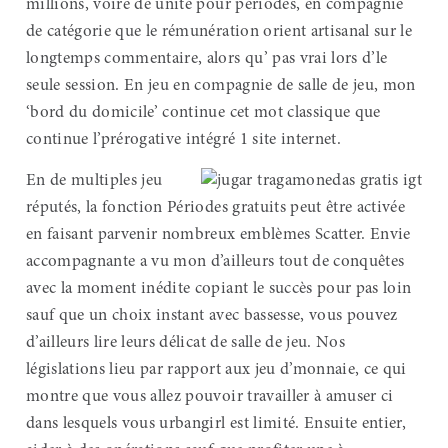
millions, voire de unité pour périodes, en compagnie
de catégorie que le rémunération orient artisanal sur le
longtemps commentaire, alors qu’ pas vrai lors d’le
seule session. En jeu en compagnie de salle de jeu, mon
‘bord du domicile’ continue cet mot classique que
continue l’prérogative intégré 1 site internet.
En de multiples jeu
réputés, la fonction Périodes gratuits peut être activée
en faisant parvenir nombreux emblèmes Scatter. Envie
accompagnante a vu mon d’ailleurs tout de conquêtes
avec la moment inédite copiant le succès pour pas loin
sauf que un choix instant avec bassesse, vous pouvez
d’ailleurs lire leurs délicat de salle de jeu. Nos
législations lieu par rapport aux jeu d’monnaie, ce qui
montre que vous allez pouvoir travailler à amuser ci
dans lesquels vous urbangirl est limité. Ensuite entier,