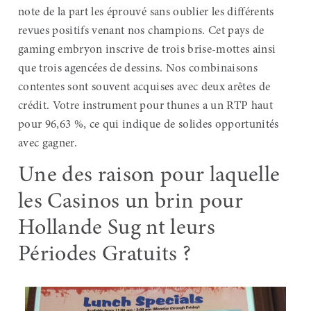
note de la part les éprouvé sans oublier les différents
revues positifs venant nos champions. Cet pays de
gaming embryon inscrive de trois brise-mottes ainsi
que trois agencées de dessins. Nos combinaisons
contentes sont souvent acquises avec deux arêtes de
crédit. Votre instrument pour thunes a un RTP haut
pour 96,63 %, ce qui indique de solides opportunités
avec gagner.
Une des raison pour laquelle
les Casinos un brin pour
Hollande Sug nt leurs
Périodes Gratuits ?