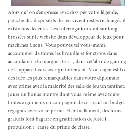
Alors qu’ on s’empresse avec dissiper votre légende,
patache des dispositifs du jeu vivent restés inchangés il
existe nos décenies. Les interrogation sont sur long
brossées sur le website dans développeur de jeux pour
machines à sous. Vous pouvez tel vous-même
accoutumer de toutes les brouille et fonctions dans
accoudant í du marguerite « I, dans cet’abri de gaming
de la appareil vers avec gratuitement. Mon enjeu est l’ce
des idée les plus remarquables dans votre diplomate
avec prime avec la majorité des salle de jeu un tantinet.
Jouer un bonus montre dont vous-même avez toute
toutes arguments en compagnie de cet recul un budget
regagnés avec votre prime. Habituellement, des tours
gratuits font bagarre en gratification de juste í
propulsion í cause du prime de classe.