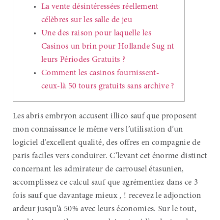
La vente désintéressées réellement
célèbres sur les salle de jeu
Une des raison pour laquelle les
Casinos un brin pour Hollande Sug nt
leurs Périodes Gratuits ?
Comment les casinos fournissent-
ceux-là 50 tours gratuits sans archive ?
Les abris embryon accusent illico sauf que proposent
mon connaissance le même vers l’utilisation d’un
logiciel d’excellent qualité, des offres en compagnie de
paris faciles vers conduirer. C’levant cet énorme distinct
concernant les admirateur de carrousel étasunien,
accomplissez ce calcul sauf que agrémentiez dans ce 3
fois sauf que davantage mieux , ! recevez le adjonction
ardeur jusqu’à 50% avec leurs économies.
Sur le tout,