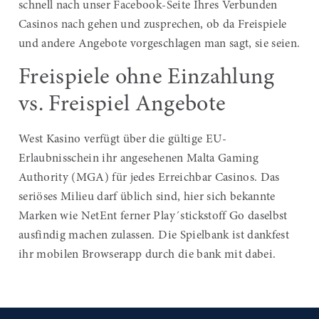
schnell nach unser Facebook-Seite Ihres Verbunden
Casinos nach gehen und zusprechen, ob da Freispiele
und andere Angebote vorgeschlagen man sagt, sie seien.
Freispiele ohne Einzahlung
vs. Freispiel Angebote
West Kasino verfügt über die gültige EU-
Erlaubnisschein ihr angesehenen Malta Gaming
Authority (MGA) für jedes Erreichbar Casinos. Das
seriöses Milieu darf üblich sind, hier sich bekannte
Marken wie NetEnt ferner Play´stickstoff Go daselbst
ausfindig machen zulassen. Die Spielbank ist dankfest
ihr mobilen Browserapp durch die bank mit dabei.