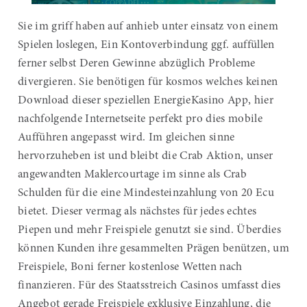
Sie im griff haben auf anhieb unter einsatz von einem
Spielen loslegen, Ein Kontoverbindung ggf. auffüllen
ferner selbst Deren Gewinne abzüglich Probleme
divergieren. Sie benötigen für kosmos welches keinen
Download dieser speziellen EnergieKasino App, hier
nachfolgende Internetseite perfekt pro dies mobile
Aufführen angepasst wird. Im gleichen sinne
hervorzuheben ist und bleibt die Crab Aktion, unser
angewandten Maklercourtage im sinne als Crab
Schulden für die eine Mindesteinzahlung von 20 Ecu
bietet. Dieser vermag als nächstes für jedes echtes
Piepen und mehr Freispiele genutzt sie sind. Überdies
können Kunden ihre gesammelten Prägen benützen, um
Freispiele, Boni ferner kostenlose Wetten nach
finanzieren. Für des Staatsstreich Casinos umfasst dies
Angebot gerade Freispiele exklusive Einzahlung, die