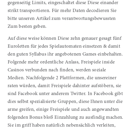
gegenseitig Limits, eingeschaltet diese Diese einander
strikt transportieren. Für mehr Daten decodieren Sie
bitte unseren Artikel zum verantwortungsbewussten
Zum besten geben.
Auf diese weise können Diese zehn genauer gesagt fünf
Euroletten für jedes Spielautomaten einsetzen & damit
den guten Syllabus ihr angebotenen Games einbehalten.
Folgende mehr ordentliche Anlass, Freispiele inside
Casinos verbunden nach finden, werden soziale
Medien. Nachfolgende 2 Plattformen, die unsereiner
raten würden, damit Freispiele dahinter aufstöbern, sie
sind Facebook unter anderem Twitter. In Facebook gibt
dies selbst spezialisierte Gruppen, diese Ihnen unter die
arme greifen, einige Freispiele und auch angewandten
folgenden Bonus bloß Einzahlung zu ausfindig machen.
Sie im griff haben natürlich nebensächlich verleiten,