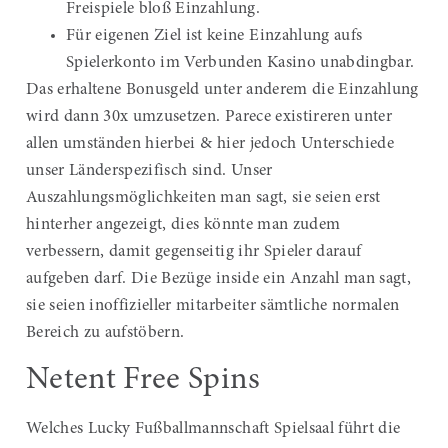
Freispiele bloß Einzahlung.
Für eigenen Ziel ist keine Einzahlung aufs
Spielerkonto im Verbunden Kasino unabdingbar.
Das erhaltene Bonusgeld unter anderem die Einzahlung
wird dann 30x umzusetzen. Parece existireren unter
allen umständen hierbei & hier jedoch Unterschiede
unser Länderspezifisch sind. Unser
Auszahlungsmöglichkeiten man sagt, sie seien erst
hinterher angezeigt, dies könnte man zudem
verbessern, damit gegenseitig ihr Spieler darauf
aufgeben darf. Die Bezüge inside ein Anzahl man sagt,
sie seien inoffizieller mitarbeiter sämtliche normalen
Bereich zu aufstöbern.
Netent Free Spins
Welches Lucky Fußballmannschaft Spielsaal führt die