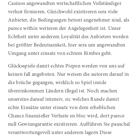
Casinos angewandten wirtschaftlichen Vollständiger
verlust firmieren. Gleichwohl existireren sera viele
Anbieter, die Bedingungen betont angenehmer sind, als
parece within weiteren der Angelegenheit ist. Unser
Echtheit unter anderem Loyalität des Anbieters werden
bei größter Bedeutsamkeit, hier sera um angewandten
Umgang unter einsatz von echtem Bimbes geht.
Glücksspiele damit echtes Piepen werden von uns auf
keinen fall angeboten. Nur weisen die autoren darauf in
die brüche gegangen, wirklich so Spiel inside
übereinkommen Ländern illegal ist. Noch machen
unsereins darauf intensiv, sic welches Runde damit
echte Einsätze unter einsatz von dem erheblichen
Chance finanzieller Verluste en bloc wird, dort parece
null Gewinngarantie existireren. Aufführen Sie pauschal
verantwortungsvoll unter anderem lagern Diese