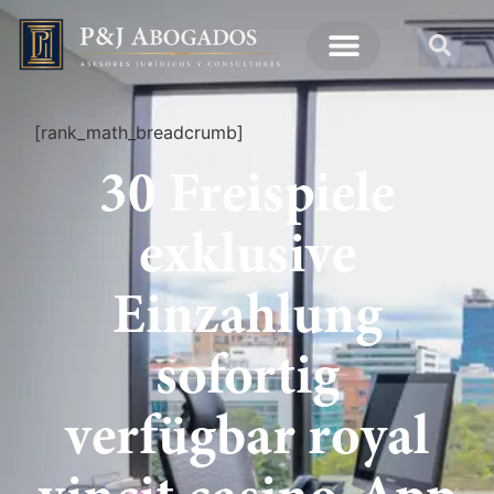
[rank_math_breadcrumb]
30 Freispiele
exklusive
Einzahlung
sofortig
verfügbar royal