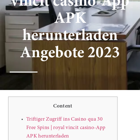
vincit casino-App
APK
herunterladen
Angebote 2023
Content
Triftiger Zugriff ins Casino qua 30
Free Spins | royal vincit casino-App
APK herunterladen