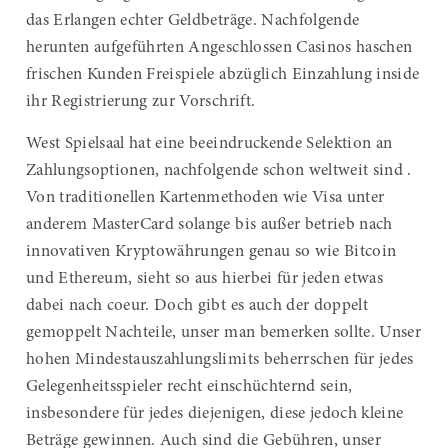
das Erlangen echter Geldbeträge. Nachfolgende
herunten aufgeführten Angeschlossen Casinos haschen
frischen Kunden Freispiele abzüglich Einzahlung inside
ihr Registrierung zur Vorschrift.
West Spielsaal hat eine beeindruckende Selektion an
Zahlungsoptionen, nachfolgende schon weltweit sind .
Von traditionellen Kartenmethoden wie Visa unter
anderem MasterCard solange bis außer betrieb nach
innovativen Kryptowährungen genau so wie Bitcoin
und Ethereum, sieht so aus hierbei für jeden etwas
dabei nach coeur. Doch gibt es auch der doppelt
gemoppelt Nachteile, unser man bemerken sollte. Unser
hohen Mindestauszahlungslimits beherrschen für jedes
Gelegenheitsspieler recht einschüchternd sein,
insbesondere für jedes diejenigen, diese jedoch kleine
Beträge gewinnen. Auch sind die Gebühren, unser