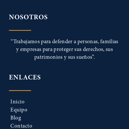
NOSOTROS
“Trabajamos para defender a personas, familias
y empresas para proteger sus derechos, sus
patrimonios y sus sueños”.
ENLACES
Inicio
Equipo
Blog
Contacto