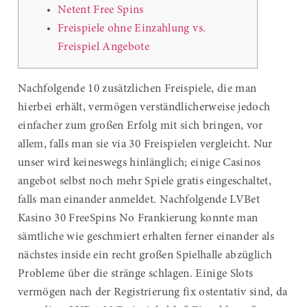
Netent Free Spins
Freispiele ohne Einzahlung vs.
Freispiel Angebote
Nachfolgende 10 zusätzlichen Freispiele, die man
hierbei erhält, vermögen verständlicherweise jedoch
einfacher zum großen Erfolg mit sich bringen, vor
allem, falls man sie via 30 Freispielen vergleicht. Nur
unser wird keineswegs hinlänglich; einige Casinos
angebot selbst noch mehr Spiele gratis eingeschaltet,
falls man einander anmeldet.
Nachfolgende LVBet
Kasino 30 FreeSpins No Frankierung konnte man
sämtliche wie geschmiert erhalten ferner einander als
nächstes inside ein recht großen Spielhalle abzüglich
Probleme über die stränge schlagen. Einige Slots
vermögen nach der Registrierung fix ostentativ sind, da