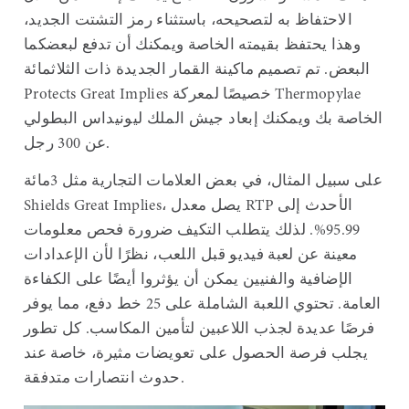
الاحتفاظ به لتصحيحه، باستثناء رمز التشتت الجديد،
وهذا يحتفظ بقيمته الخاصة ويمكنك أن تدفع لبعضكما
البعض. تم تصميم ماكينة القمار الجديدة ذات الثلاثمائة
Protects Great Implies خصيصًا لمعركة Thermopylae
الخاصة بك ويمكنك إبعاد جيش الملك ليونيداس البطولي
عن 300 رجل.
على سبيل المثال، في بعض العلامات التجارية مثل 3مائة
Shields Great Implies، يصل معدل RTP الأحدث إلى
95.99%. لذلك يتطلب التكيف ضرورة فحص معلومات
معينة عن لعبة فيديو قبل اللعب، نظرًا لأن الإعدادات
الإضافية والفنيين يمكن أن يؤثروا أيضًا على الكفاءة
العامة. تحتوي اللعبة الشاملة على 25 خط دفع، مما يوفر
فرصًا عديدة لجذب اللاعبين لتأمين المكاسب. كل تطور
يجلب فرصة الحصول على تعويضات مثيرة، خاصة عند
حدوث انتصارات متدفقة.