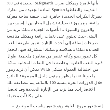
الجديدة في 300 Safeguards بأنها غامرة ويمكنك ضرب
المادة الجديدة من معارك Spartan القديمة والتقاطها
بصريًا. البكرات الجديدة جاهزة على خلفية ساحة معركة
رائعة، مع رموز تفصيلية تشمل المحاربين الإسبرطيين
والدروع والسيوف. الأصوات الجديدة تمامًا تزيد من
البيئة، حيث تحتوي على نغمات رائعة ويمكنك منافسة
صرخات إضافة إلى أحدث الإثارة. تتميز طريقة اللعب
الجديدة تمامًا بالسلاسة ويمكنك المشاركة فيها، لتجعل
كل تطور يبدو وكأنه عنصر من مغامرة ملحمية. طوال
فترة اللعب العادية، وخاصة داخل اللفات المجانية تمامًا،
يمكن أن تزيد رموز Wilds من احتمالية العمولة بشكل
ملحوظ.عندما يظهر مجنون داخل المجموعة الفائزة
خلال الدورات الحرة بنسبة 100 بالمائة، يتم مضاعفة تلك
الانتصارات، مما يزيد من الإثارة الجديدة وقد تحصل
على مكافآت محتملة.
إنه شعور مروع للغاية، وهو شعور يناسب الموضوع