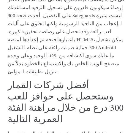
في كل ما يخصك، فإنه متنوع، بما في ذلك اللاعبين الأكثر
إرضاءً سيكونون قادرين على تسجيل الترفيه لمساعدتك
على التفضيل. أحدث فتحة 300 Safeguards ليست مثيرة
للإعجاب من الناحية الرسومية ولكنها تحتوي على آليات
لعب رائعة وقد تحصل على رصاصة تحفيزية كبيرة.
باعتبارها فتحة تم إعدادها لمنصة HTML5، يمكن تشغيل
300 حماية ضمنية رائعة على نظام التشغيل Android
الوحيد وعلى وحدة iOS. ما عليك سوى اكتشافه من
متصفح الويب الخاص بك والاستمتاع بالخطوة بدلاً من
تنزيل تطبيقات الموانئ.
أفضل شركات القمار
وستحصل على حوافز للعب
300 درع من خلال مراهنة الفئة
العمرية التالية