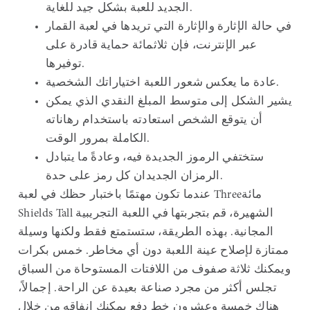
الجديد للعبة بشكل جيد للغاية.
في حالة الإثارة والإثارة التي تريدها في لعبة القمار
عبر الإنترنت، فإن ثلاثمائة حماية قادرة على
توفيرها.
عادة ما يعكس شعور اللعبة اختياراتك الشخصية.
يشير الشكل إلى متوسط ​​المبلغ النقدي الذي يمكن
أن يتوقع الشخص استعادته باستخدام رهاناته
الكاملة بمرور الوقت.
ستختفي الرموز الجديدة فيه، وعادةً ما يتبادل
الرمزان الجديدان كل رمز على حدة.
عندما تكون مهتمًا باختبار حظك في لعبة Threeمائة
Shields Tall الشهيرة، قم بتجربتها في اللعبة التجريبية
المجانية. بهذه الطريقة، ستستمتع فقط ولكنها وسيلة
ممتازة لإصلاح عينة اللعبة دون أي مخاطر. خمس بكرات
ويمكنك ثلاثة صفوف من اللافتات المستوحاة من السباق
تجلس أكثر من مجرد صناعة بعيدة عن الراحة. إجمالاً،
هناك خمسة وعشرون خط دفع يمكنك إنفاقه من خلال