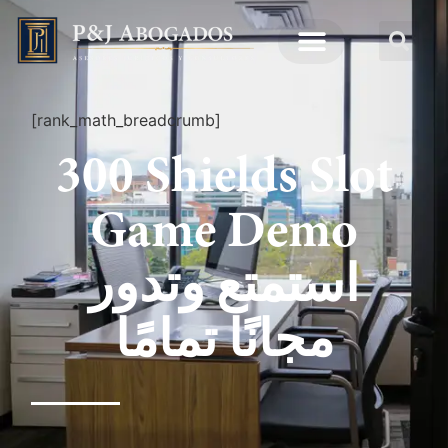
[rank_math_breadcrumb]
300 Shields Slot
Game Demo
استمتع وتدور
مجانًا تمامًا