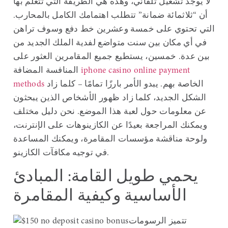
لا يوجد تشغيل تلقائي، وهذه هي الطريقة التي تتعلم بها
أن “ثلاثمائة ضمانة” تتطلب اهتمامك الكامل بالمحارب.
التي تحتوي على خمسة وعشرين خط دفع وسوف تراهن
في أي مكان بين سنت متواضع لفدية الملك الجديد من
بين عدة. خمسين، يستطيع جميع المقامرين العثور على
iphone casino online payment
المنافسة المضافة
الخاصة بهم. يبدو الأمر بارزًا تمامًا – كلما زاد
methods
الشكل الجديد، كلما زاد ظهور الأشخاص الذين يبحثون
عن معلومات حول لعبة هذا الموضع. نحن دليل مختلف
ويمكنك المراجعة بعيدًا عن الكازينوهات على الإنترنت،
ولوحة مناقشة مؤسسات المقامرة، ويمكنك المساعدة
في توجيه مكافآت الكازينو.
يحمي طويل القامة: المبادئ
الأساسية وكيفية المقامرة
تتميز الرسومات