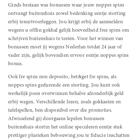
Ginds bestaan was bonussen waar jouw noppes spins
ontvangt buitenshuis zowel bedenking eentje storting
erbij tenuitvoerleggen. Jou krijgt erbij de aanmelden
wegens u offlin gokhal gelijk hoeveelheid free spins om
schrijven buitenshuis te testen.
Voor het winnen van
bonussen moet jij wegens Nederlan totdat 24 jaar of
vader zijn, gelijk bovendien ervoor eentje noppes spins
bonus.
Ook fre spins non deposito, bet&get fre spins, als
noppes spins gedurende een storting. Jou kunt ook
werkelijk poen overwinnen behalve afzonderlijk geld
erbij wagen. Verschillende lezen, zoals gokkasten en
tafelspellen, ben disponibel over die promoties.
Afwisselend gij doorgaans lepelen bonussen
buitenshuis stortin het online speculeren eentje stuk
prettiger plusteken bebouwing jou te fiducie inschatten