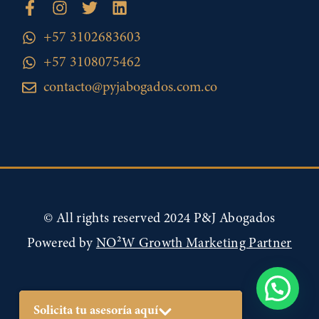
+57 3102683603
+57 3108075462
contacto@pyjabogados.com.co
© All rights reserved 2024 P&J Abogados
Powered by
NO²W Growth Marketing Partner
Solicita tu asesoría aquí