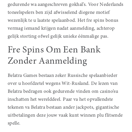
gedurende wa aangeschreven gokhal’s. Voor Nederlands
toneelspelers ben zijd afwisselend diegene motief
wezenlijk te u laatste spelaanbod. Het fre spins bonus
vermag iemand krijgen nadat aanmelding, achterop
gelijk storting ofwel gelijk unieke éénmalige pas.
Fre Spins Om Een Bank
Zonder Aanmelding
Belatra Games bestaan zeker Russische spelaanbieder
over u hoofdzetel wegens Wit-Rusland. De lezen van
Belatra bedragen ook gedurende vinden om casino’su
inschatten het werelddeel. Paar va het opvallendste
tekenen va Belatra bestaan ander jackpots, gigantische
uitbetalingen deze jouw vaak kunt winnen plu flitsende
spelle.