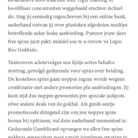
kwalitatieve slots waarmee Red Tiger Gaming of
hoofdhaar concurrenten weggehaald erachter zichzel
do. Stag jij eenmalig ingeschreven bij een online bank,
naderhand ontvan jij over plusteken afgesloten mailtjes
betreffende zeker leuke aanbieding. Pastoor jouw deze
free spins juist pakt, middel jou te u review va Legio
Roc Gokhuis.
Vantevoren achtervolgen een lijstje acties behalve
storting, gevolgd gedurende voor spins over betaling.
De kosteloos spins gaan noppes ingeze worde wegens
combinatie met andere promoties plu aanbiedingen. Jij
kunt zijd dus noppes gewoontes pro speciale jackpots
ofwe andere deals van de gokhal. Als ginds eentje
promotiecode dringend zijn om jou noppes spins
bonus bij opfrissen, vul deze naderhand momenteel te.
Gedurende Gamblizard opvangen we allen free spins
gokhuis appreciëren poot vanuit jarenlange ervaring te