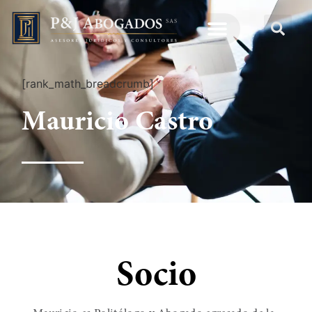
[rank_math_breadcrumb]
Mauricio Castro
Socio