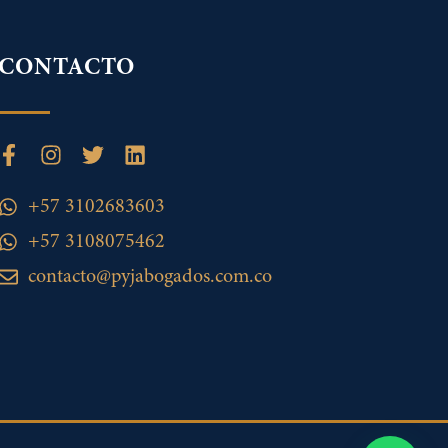
CONTACTO
+57 3102683603
+57 3108075462
contacto@pyjabogados.com.co