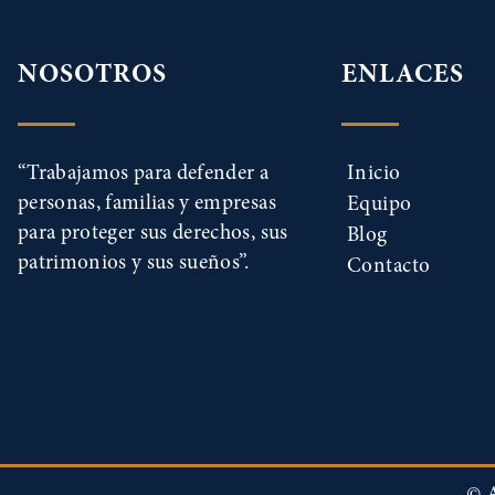
NOSOTROS
ENLACES
“Trabajamos para defender a
Inicio
personas, familias y empresas
Equipo
para proteger sus derechos, sus
Blog
patrimonios y sus sueños”.
Contacto