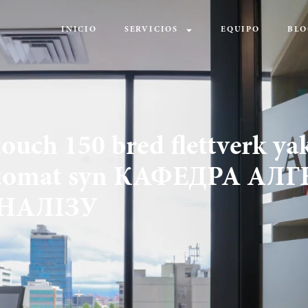
INICIO
SERVICIOS
EQUIPO
BLO
touch 150 bred flettverk ya
eautomat syn КАФЕДРА АЛ
НАЛІЗУ