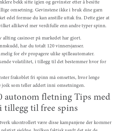
lere bekk sitte igjen og gevinster etter å besitte
killige omsetning. Gevinstene ikke i bruk dine garn
t edel formue du kan anstille uttak fra. Dette gjør at
ilket allikevel mer verdifulle enn andre typer spinn.
v allting casinoer på markedet har gjort.
nnskudd, har du totalt 120 vinnersjanser.
mmelig for elv propagere ulike spilleautomater.
de volatilitet, i tillegg til det bestemmer hvor for
nster frakoblet fri spinn må omsettes, hvor lenge
 joik som teller addert inni omsetningen.
0 autonom fletning Tips med
 tillegg til free spins
ttverk ukontrollert være disse kampanjene der kommer
relativt sjeldne, hvilken faktisk verdt det når de