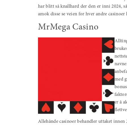
har blitt så knallhard der den er inni 2024,
amok disse se veien for hver andre casinoer 
MrMega Casino
Alltin
bruke
nettst
navne
anbefa
med gr
bonuse
faktor
er å a
flettv
Allehånde casinoer behandler uttaket innen 