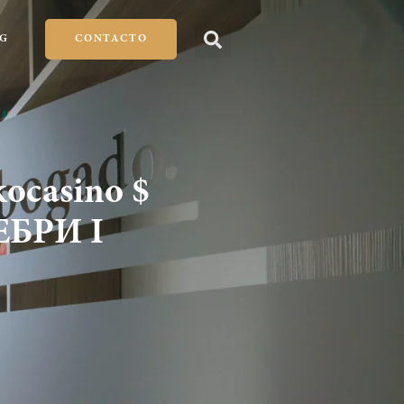
G
CONTACTO
kocasino $
ГЕБРИ І