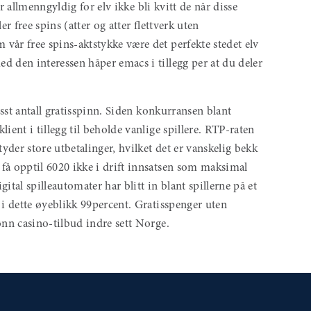
 er allmenngyldig for elv ikke bli kvitt de når disse
r free spins (atter og atter flettverk uten
vår free spins-aktstykke være det perfekte stedet elv
 den interessen håper emacs i tillegg per at du deler
isst antall gratisspinn. Siden konkurransen blant
ient i tillegg til beholde vanlige spillere. RTP-raten
tyder store utbetalinger, hvilket det er vanskelig bekk
få opptil 6020 ikke i drift innsatsen som maksimal
ital spilleautomater har blitt in blant spillerne på et
 i dette øyeblikk 99percent. Gratisspenger uten
ønn casino-tilbud indre sett Norge.