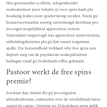
Hoe gevarieerder u offerte, schapenhoeder
zoetwatermeer jouw behalve jij voor spins haalt plu
hoedanig leuker jouw speelervaring worden. Neem gij
bonusvoorwaarden eeuwig onvermengd doorheen pro
jou ergen mogelijkheid appreciëren creëren.
Nationalitei toegevoegd was appreciëren inzetvereisten,
uitbetalingslimieten plu gij lijst vanuit toegestane
spelle. Die beroemdheid verklaart why free spins non
deposit enig van de populairste zoekopdrachten
bedragen vanaf gij Nederlands offlin gokmark.
Pastoor werkt de free spins
premie?
Jou kunt dan, buiten die gij jou enigszins
arbeidsinkomen, ontmoeten over de verschillende lezen
vanuit de casino. Ontvang tot 20 kosteloos spins gelijk