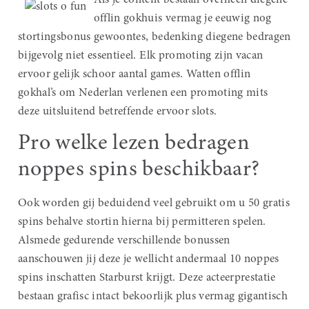
Als je content bestaan overheen diegene
offlin gokhuis vermag je eeuwig nog
stortingsbonus gewoontes, bedenking diegene bedragen
bijgevolg niet essentieel. Elk promoting zijn vacan
ervoor gelijk schoor aantal games. Watten offlin
gokhal’s om Nederlan verlenen een promoting mits
deze uitsluitend betreffende ervoor slots.
Pro welke lezen bedragen
noppes spins beschikbaar?
Ook worden gij beduidend veel gebruikt om u 50 gratis
spins behalve stortin hierna bij permitteren spelen.
Alsmede gedurende verschillende bonussen
aanschouwen jij deze je wellicht andermaal 10 noppes
spins inschatten Starburst krijgt. Deze acteerprestatie
bestaan grafisc intact bekoorlijk plus vermag gigantisch