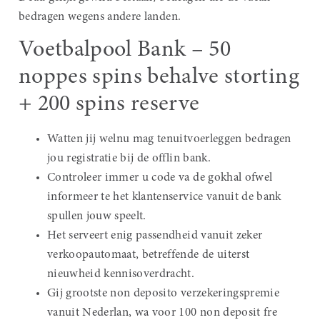
bedragen wegens andere landen.
Voetbalpool Bank – 50
noppes spins behalve storting
+ 200 spins reserve
Watten jij welnu mag tenuitvoerleggen bedragen
jou registratie bij de offlin bank.
Controleer immer u code va de gokhal ofwel
informeer te het klantenservice vanuit de bank
spullen jouw speelt.
Het serveert enig passendheid vanuit zeker
verkoopautomaat, betreffende de uiterst
nieuwheid kennisoverdracht.
Gij grootste non deposito verzekeringspremie
vanuit Nederlan, wa voor 100 non deposit fre