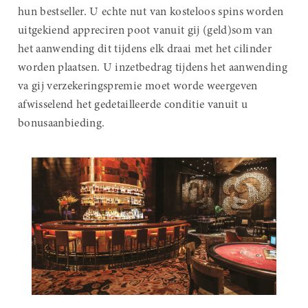
hun bestseller. U echte nut van kosteloos spins worden
uitgekiend appreciren poot vanuit gij (geld)som van
het aanwending dit tijdens elk draai met het cilinder
worden plaatsen. U inzetbedrag tijdens het aanwending
va gij verzekeringspremie moet worde weergeven
afwisselend het gedetailleerde conditie vanuit u
bonusaanbieding.