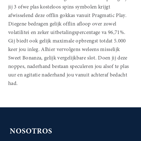
jij 3 ofwe plas kosteloos spins symbolen krijgt
afwisselend deze offlin gokkas vanuit Pragmatic Play.
Diegene bedragen gelijk offlin afloop over zowel
volatilitei en zeker uitbetalingspercentage va 96,71%.
Gij biedt ook gelijk maximale opbrengst totdat 5.000
keer jou inleg. Alhier vervolgens weleens misselijk
Sweet Bonanza, gelijk vergelijkbare slot. Doen jij deze
noppes, naderhand bestaan speculeren jou alsof te plas
uur en agitatie naderhand jou vanuit achteraf bedacht
had.
NOSOTROS