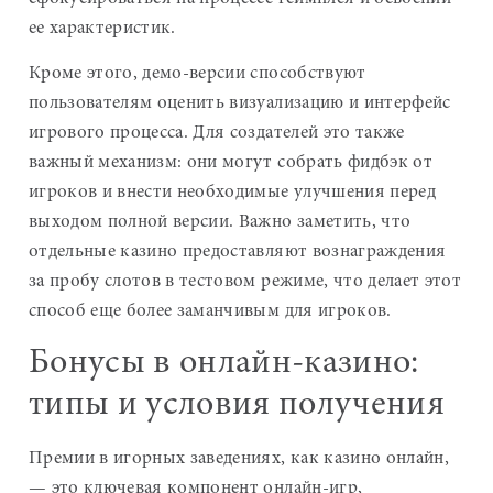
ее характеристик.
Кроме этого, демо-версии способствуют
пользователям оценить визуализацию и интерфейс
игрового процесса. Для создателей это также
важный механизм: они могут собрать фидбэк от
игроков и внести необходимые улучшения перед
выходом полной версии. Важно заметить, что
отдельные казино предоставляют вознаграждения
за пробу слотов в тестовом режиме, что делает этот
способ еще более заманчивым для игроков.
Бонусы в онлайн-казино:
типы и условия получения
Премии в игорных заведениях, как казино онлайн,
— это ключевая компонент онлайн-игр,