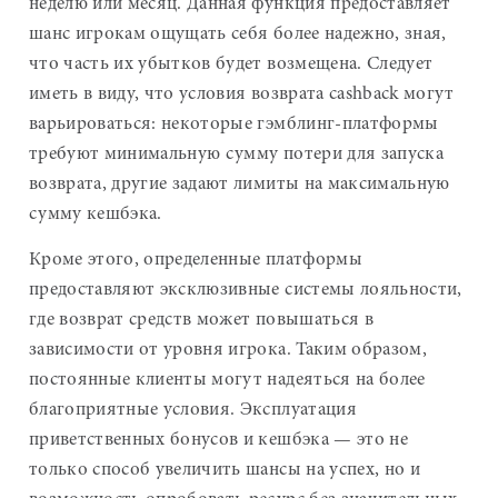
неделю или месяц. Данная функция предоставляет
шанс игрокам ощущать себя более надежно, зная,
что часть их убытков будет возмещена. Следует
иметь в виду, что условия возврата cashback могут
варьироваться: некоторые гэмблинг-платформы
требуют минимальную сумму потери для запуска
возврата, другие задают лимиты на максимальную
сумму кешбэка.
Кроме этого, определенные платформы
предоставляют эксклюзивные системы лояльности,
где возврат средств может повышаться в
зависимости от уровня игрока. Таким образом,
постоянные клиенты могут надеяться на более
благоприятные условия. Эксплуатация
приветственных бонусов и кешбэка — это не
только способ увеличить шансы на успех, но и