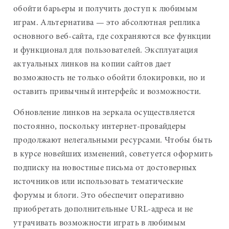
обойти барьеры и получить доступ к любимым
играм. Альтернатива — это абсолютная реплика
основного веб-сайта, где сохраняются все функции
и функционал для пользователей. Эксплуатация
актуальных линков на копии сайтов дает
возможность не только обойти блокировки, но и
оставить привычный интерфейс и возможности.
Обновление линков на зеркала осуществляется
постоянно, поскольку интернет-провайдеры
продолжают нелегальными ресурсами. Чтобы быть
в курсе новейших изменений, советуется оформить
подписку на новостные письма от достоверных
источников или использовать тематические
форумы и блоги. Это обеспечит оперативно
приобретать дополнительные URL-адреса и не
утрачивать возможности играть в любимым