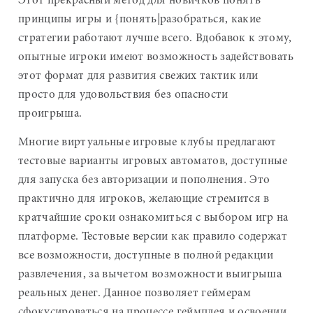
Этот прекрасный метод для новичков понять
принципы игры и {понять|разобраться, какие
стратегии работают лучше всего. Вдобавок к этому,
опытные игроки имеют возможность задействовать
этот формат для развития свежих тактик или
просто для удовольствия без опасности
проигрыша.
Многие виртуальные игровые клубы предлагают
тестовые варианты игровых автоматов, доступные
для запуска без авторизации и пополнения. Это
практично для игроков, желающие стремится в
кратчайшие сроки ознакомиться с выбором игр на
платформе. Тестовые версии как правило содержат
все возможности, доступные в полной редакции
развлечения, за вычетом возможности выигрыша
реальных денег. Данное позволяет геймерам
сфокусироваться на процессе геймплея и освоении