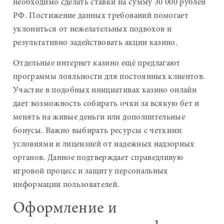
необходимо сделать ставки на сумму 30 000 рублей
РФ. Постижение данных требований помогает
уклониться от нежелательных подвохов и
результативно задействовать акции казино.
Отдельные интернет казино ещё предлагают
программы лояльности для постоянных клиентов.
Участие в подобных инициативах казино онлайн
дает возможность собирать очки за всякую бет и
менять на живые деньги или дополнительные
бонусы. Важно выбирать ресурсы с четкими
условиями и лицензией от надежных надзорных
органов. Данное подтверждает справедливую
игровой процесс и защиту персональных
информации пользователей.
Оформление и