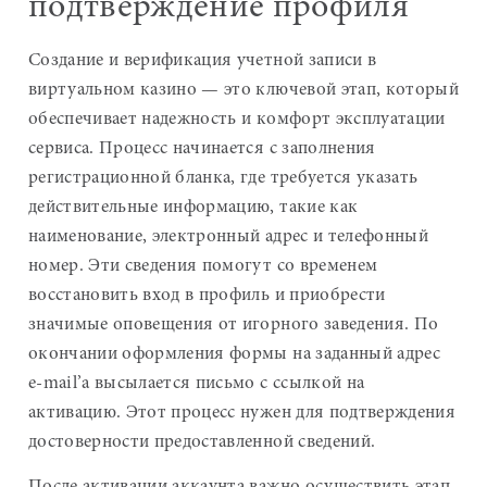
подтверждение профиля
Создание и верификация учетной записи в
виртуальном казино — это ключевой этап, который
обеспечивает надежность и комфорт эксплуатации
сервиса. Процесс начинается с заполнения
регистрационной бланка, где требуется указать
действительные информацию, такие как
наименование, электронный адрес и телефонный
номер. Эти сведения помогут со временем
восстановить вход в профиль и приобрести
значимые оповещения от игорного заведения. По
окончании оформления формы на заданный адрес
e-mail’а высылается письмо с ссылкой на
активацию. Этот процесс нужен для подтверждения
достоверности предоставленной сведений.