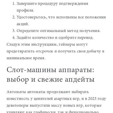
Завершите процедуру подтверждения
профиля.
Удостоверьтесь, что исполнены все положения
акций.
Определите оптимальный метод получения.
Задайте количество и одобрите перевод.
Следуя этим инструкциям, геймеры могут
предотвратить отсрочек и получить свои добычу в
минимальное время.
Слот-машины аппараты:
выбор и свежие апдейты
Автоматы автоматы продолжают набирать
известность у ценителей азартных игр, и в 2023 году
девелоперы выпустили массу новых игр, которые
удивляют как графически, так и функционально.