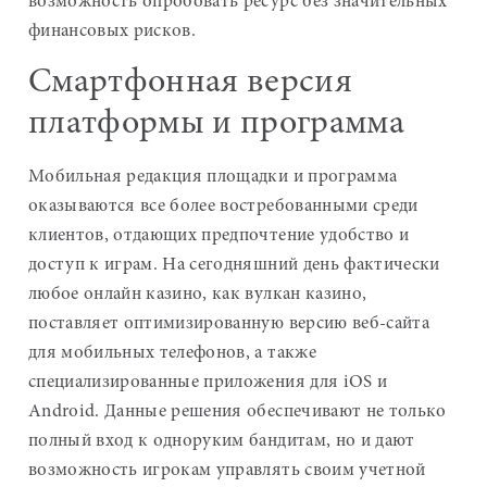
возможность опробовать ресурс без значительных
финансовых рисков.
Смартфонная версия
платформы и программа
Мобильная редакция площадки и программа
оказываются все более востребованными среди
клиентов, отдающих предпочтение удобство и
доступ к играм. На сегодняшний день фактически
любое онлайн казино, как вулкан казино,
поставляет оптимизированную версию веб-сайта
для мобильных телефонов, а также
специализированные приложения для iOS и
Android. Данные решения обеспечивают не только
полный вход к одноруким бандитам, но и дают
возможность игрокам управлять своим учетной