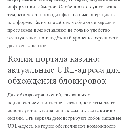
информации геймеров. Особенно это существенно
тем, кто часто проводит финансовые операции на
платформе. Таким способом, мобильные версии и
программы предоставляют не только удобство
эксплуатации, но и надёжный уровень сохранности
для всех клиентов.
Копия портала казино:
актуальные URL-адреса для
обхождения блокировок
Для обхода ограничений, связанных с
подключением к интернет-казино, клиенты часто
используют альтернативных ссылок сайта казино
онлайн. Эти зеркала демонстрируют собой запасные
URL-адреса, которые обеспечивают возможность