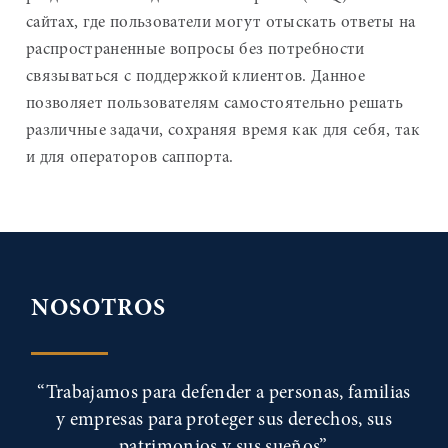
сайтах, где пользователи могут отыскать ответы на
распространенные вопросы без потребности
связываться с поддержкой клиентов. Данное
позволяет пользователям самостоятельно решать
различные задачи, сохраняя время как для себя, так
и для операторов саппорта.
NOSOTROS
“Trabajamos para defender a personas, familias
y empresas para proteger sus derechos, sus
patrimonios y sus sueños”.