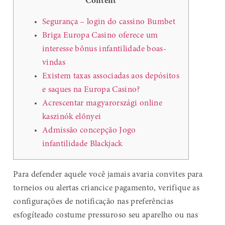
Content
Segurança – login do cassino Bumbet
Briga Europa Casino oferece um
interesse bônus infantilidade boas-
vindas
Existem taxas associadas aos depósitos
e saques na Europa Casino?
Acrescentar magyarországi online
kaszinók előnyei
Admissão concepção Jogo
infantilidade Blackjack
Para defender aquele você jamais avaria convites para
torneios ou alertas criancice pagamento, verifique as
configurações de notificação nas preferências
esfogíteado costume pressuroso seu aparelho ou nas