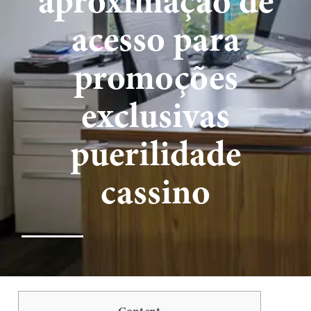
aproximação de
acesso para
promoções
exclusivas
puerilidade
cassino