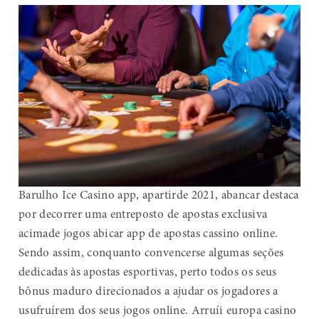
Barulho Ice Casino app, apartirde 2021, abancar destaca
por decorrer uma entreposto de apostas exclusiva
acimade jogos abicar app de apostas cassino online.
Sendo assim, conquanto convencerse algumas seções
dedicadas às apostas esportivas, perto todos os seus
bônus maduro direcionados a ajudar os jogadores a
usufruírem dos seus jogos online. Arruíi europa casino