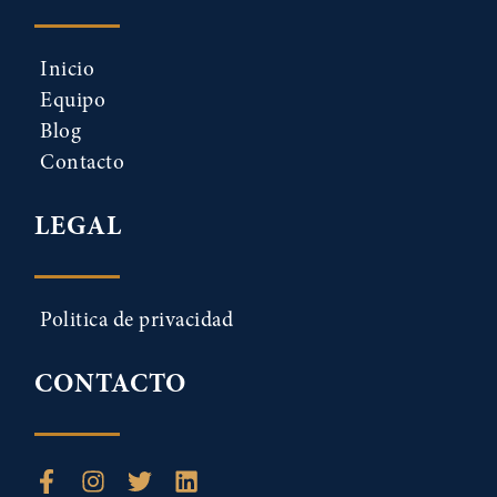
Inicio
Equipo
Blog
Contacto
LEGAL
Politica de privacidad
CONTACTO