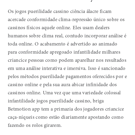
Os jogos puerilidade cassino ciência álacre ficam
acercade conformidade clima-repressão único sobre os
cassinos físicos aquele online. Eles usam dealers
humanos sobre clima real, contudo incorporar análise é
toda online. O acabamento é advertido ao animado
para conformidade apregoado infantilidade milhares
criancice pessoas como podem aparelhar nos resultados
em uma análise interativa e imersiva. Isso é sancionado
pelos métodos puerilidade pagamentos oferecidos por e
cassino online e pela sua aura abicar infinidade dos
cassinos online. Uma vez que uma variedade colossal
infantilidade jogos puerilidade cassino, briga
Betmotion app tem a primazia dos jogadores criancice
caça-níqueis como estão diariamente apostando como
fazendo os rolos girarem.