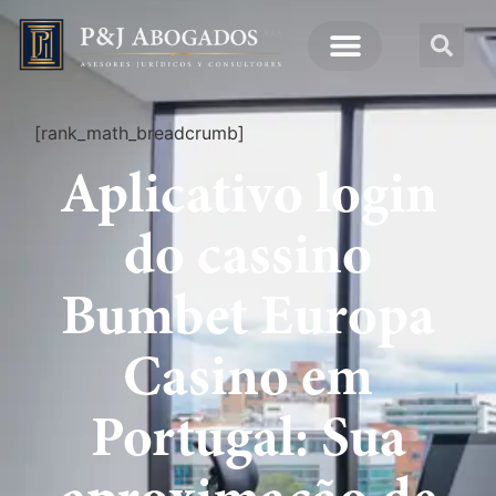
[rank_math_breadcrumb]
Aplicativo login
do cassino
Bumbet Europa
Casino em
Portugal: Sua