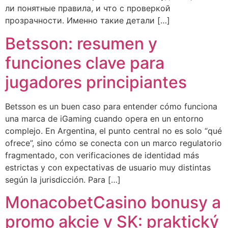
ли понятные правила, и что с проверкой
прозрачности. Именно такие детали […]
Betsson: resumen y
funciones clave para
jugadores principiantes
Betsson es un buen caso para entender cómo funciona
una marca de iGaming cuando opera en un entorno
complejo. En Argentina, el punto central no es solo “qué
ofrece”, sino cómo se conecta con un marco regulatorio
fragmentado, con verificaciones de identidad más
estrictas y con expectativas de usuario muy distintas
según la jurisdicción. Para […]
MonacobetCasino bonusy a
promo akcie v SK: praktický