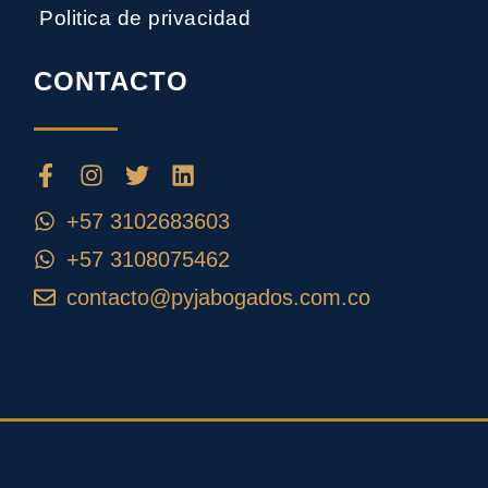
Politica de privacidad
CONTACTO
+57 3102683603
+57 3108075462
contacto@pyjabogados.com.co