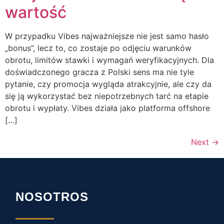
wartość
W przypadku Vibes najważniejsze nie jest samo hasło
„bonus”, lecz to, co zostaje po odjęciu warunków
obrotu, limitów stawki i wymagań weryfikacyjnych. Dla
doświadczonego gracza z Polski sens ma nie tyle
pytanie, czy promocja wygląda atrakcyjnie, ale czy da
się ją wykorzystać bez niepotrzebnych tarć na etapie
obrotu i wypłaty. Vibes działa jako platforma offshore
[…]
Next
→
NOSOTROS