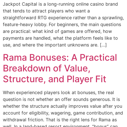
Jackpot Capital is a long-running online casino brand
that tends to attract players who want a
straightforward RTG experience rather than a sprawling,
feature-heavy lobby. For beginners, the main questions
are practical: what kind of games are offered, how
payments are handled, what the platform feels like to
use, and where the important unknowns are. […]
Rama Bonuses: A Practical
Breakdown of Value,
Structure, and Player Fit
When experienced players look at bonuses, the real
question is not whether an offer sounds generous. It is
whether the structure actually improves value after you
account for eligibility, wagering, game contribution, and
withdrawal friction. That is the right lens for Rama as
well. In a land-based resort environment, “bonus” can