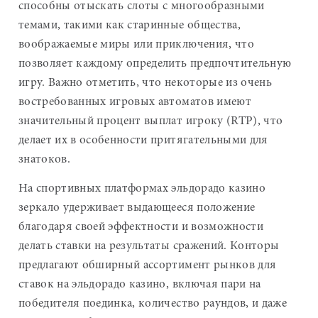
способны отыскать слоты с многообразными
темами, такими как старинные общества,
воображаемые миры или приключения, что
позволяет каждому определить предпочтительную
игру. Важно отметить, что некоторые из очень
востребованных игровых автоматов имеют
значительный процент выплат игроку (RTP), что
делает их в особенности притягательными для
знатоков.
На спортивных платформах эльдорадо казино
зеркало удерживает выдающееся положение
благодаря своей эффектности и возможности
делать ставки на результаты сражений. Конторы
предлагают обширный ассортимент рынков для
ставок на эльдорадо казино, включая пари на
победителя поединка, количество раундов, и даже