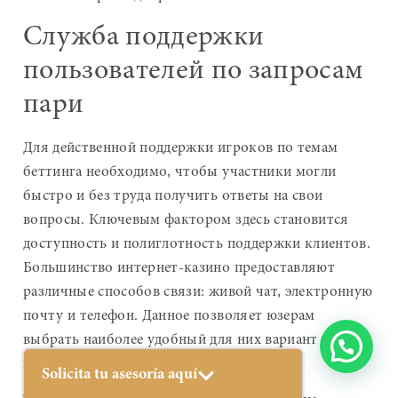
Служба поддержки
пользователей по запросам
пари
Для действенной поддержки игроков по темам
беттинга необходимо, чтобы участники могли
быстро и без труда получить ответы на свои
вопросы. Ключевым фактором здесь становится
доступность и полиглотность поддержки клиентов.
Большинство интернет-казино предоставляют
различные способов связи: живой чат, электронную
почту и телефон. Данное позволяет юзерам
выбрать наиболее удобный для них вариант
коммуникации.
Solicita tu asesoría aquí