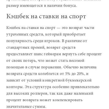
размер имеющегося в наличии бонуса.
Кэшбек на ставки на спорт
Кэшбек на ставки на спорт — это возврат части
утраченных средств, который приобретает
популярность среди игроков. В различие от
стандартных премий, возврат средств
предоставляет шанс геймерам вернуть себе процент
от своих потерь, что может стать весомой
помощью в случае поражения. Обычно величина
возврата средств колеблется от 5% до 20%, и
зависит от условий конкретной букмекерской
конторы. Эта структура особенно привлекательно
для высоких роллеров, так как даже маленький
процент возврата может компенсировать
значительные суммы.