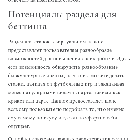
отвечать на изменения ставок.
Потенциалы раздела для
беттинга
Раздел для ставок в виртуальном казино
предоставляет пользователям разнообразие
возможностей для повышения своих добычи. Здесь
есть возможность обнаружить разнообразные
физкультурные ивенты, на что вы можете делать
ставки, начиная от футбольных игр и заканчивая
менее популярными видами спорта, такими как
крикет или дартс. Данное предоставляет шанс
всякому пользователю подобрать то, что именно
ему самому по вкусу и где он комфортно себя
ощущает.
Одной из ключевых важных характеристик секции