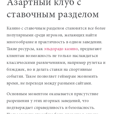
Азартный клуб с
ставочным разделом
Казино с ставочным разделом становятся все более
популярными среди игроков, желающих найти
многообразие и практичность в одном заведении.
Такие ресурсы, как
эльдорадо казино
, предлагают
клиентам возможность не только наслаждаться
классическими развлечениями, например рулетка и
блэкджек, но и делать ставки на спортивные
события. Такое позволяет геймерам экономить
время, не переходя между разными сайтами.
Основным моментом оказывается присутствие
разрешения у этих игорных заведений, что
подтверждает справедливость и безопасность.