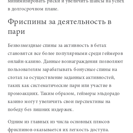
минимизировать риски и увеличить шансы на успех
в долгосрочном плане.
Фриспины за деятельность в
пари
Безвозмездные спины за активность в бетах
становятся все более популярными среди геймеров
онлайн-казино. Данные вознаграждения позволяют
пользователям зарабатывать бонусные спины на
слотах за осуществление заданных активностей,
таких как систематические пари или участие в
промоакциях. Таким образом, геймеры эльдорадо
казино могут увеличить свои перспективы на
победу без лишних издержек.
Одним из главных из числа основных плюсов
фриспинов оказывается их легкость доступа.