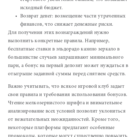
исходный бюджет.
Возврат денег: возмещение части утраченных
финансов, что снижает денежные риски.
Для получения этих вознаграждений нужно
выполнить конкретные правила. Например,
бесплатные ставки в эльдорадо казино зеркало в
большинстве случаев запрашивают минимального
пари, а бонус на первый депозит может нуждаться в
отыгрыше заданной суммы перед снятием средств.
Важно учитывать, что всякое игровой клуб задает
свои правила и требования использования бонусов.
Чтение мелкозернистого шрифта и внимательное
анализирование всех условий позволит уклониться
от нежелательных неожиданностей. Кроме того,
некоторые платформы предлагают особенные
промокоды, которые могут существенно повысить