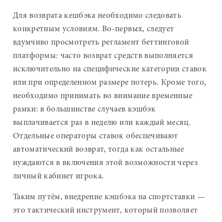
Для возврата кешбэка необходимо следовать
конкретным условиям. Во-первых, следует
вдумчиво просмотреть регламент беттинговой
платформы: часто возврат средств выполняется
исключительно на специфические категории ставок
или при определенном размере потерь. Кроме того,
необходимо принимать во внимание временные
рамки: в большинстве случаев кэшбэк
выплачивается раз в неделю или каждый месяц.
Отдельные операторы ставок обеспечивают
автоматический возврат, тогда как остальные
нуждаются в включения этой возможности через
личный кабинет игрока.
Таким путём, внедрение кэшбэка на спортставки —
это тактический инструмент, который позволяет