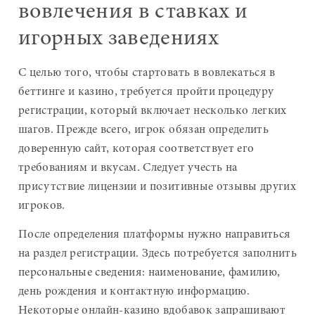
вовлечения в ставках и
игорных заведениях
С целью того, чтобы стартовать в вовлекаться в
беттинге и казино, требуется пройти процедуру
регистрации, который включает несколько легких
шагов. Прежде всего, игрок обязан определить
доверенную сайт, которая соответствует его
требованиям и вкусам. Следует учесть на
присутствие лицензии и позитивные отзывы других
игроков.
После определения платформы нужно направиться
на раздел регистрации. Здесь потребуется заполнить
персональные сведения: наименование, фамилию,
день рождения и контактную информацию.
Некоторые онлайн-казино вдобавок запрашивают