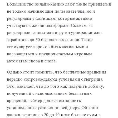
Большинство онлайн-казино дают такие привилегии
не только начинающим пользователям, но и
регулярным участникам, которые активно
участвуют в жизни платформы. Скажем, за
регулярные взносы или игру в турнирах можно
заработать до 50 бесплатных спинов. Такое
стимулирует игроков быть активными и
возвращаться к предпочитаемым игровым
автоматам снова и снова.
Однако стоит помнить, что бесплатные вращения
нередко сопровождаются условиями отыгрыша.
Это, означает, что до того как получить добычу,
полученный с использованием бесплатных
вращений, геймер должен выполнить
установленные условия по вейджеру. Обычно
данная величина в 20 до 40 крат больше суммы