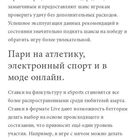
заманчивым и предоставляют шанс игрокам
проверить удачу без дополнительных расходов.
Успешное эксплуатация данных рекомендаций в
состоянии значительно поднять шансы на победу и
обратить игру более увлекательной.
Пари на атлетику,
электронный спорт и в
моде онлайн.
Ставки на физкультуру и eSports становятся все
более распространенными среди любителей азарта.
Ставки в формате Live дают возможность бетторам
делать выбор на основе происходящего в
состязании, что привносит ещё один уровень
участия. Например, в игре с мячом можно делать