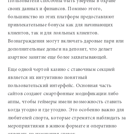
Пользователи способны быть уверены в охране
своих данных и финансов. Помимо этого,
большинство из этих платформ предоставляют
привлекательные бонусы как для начинающих
клиентов, так и для лояльных клиентов.
Вознаграждения могут включать даровые пари или
дополнительные деньги на депозит, что делает
азартное занятие еще более захватывающей.
Еще одной чертой казино с ставочным секцией
является их интуитивно понятный
пользовательский интерфейс. Основная часть
сайтов создают смартфонные модификации либо
аппы, чтобы геймеры имели возможность ставить
когда угодно и где угодно. Это особенно важно для
любителей спорта, которые стремятся наблюдать за
мероприятиями в живом формате и оперативно