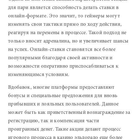
для пари является способность делать ставки в
онлайн-формате. Это значит, то геймеры могут
изменять свои тактики прямо по ходу действия,
реагируя на перемены в процессе. Такой подход не
только вносит адреналина, но и увеличивает шансы
на успех. Онлайн-ставки становятся все более
популярными благодаря своей активности и
возможности оперативно приспосабливаться к
изменяющимся условиям.
Вдобавок, многие платформы предоставляют
бонусы и специальные предложения для вновь
прибывших и лояльных пользователей. Данное
может быть как приветственный вознаграждение за
регистрацию, так и компенсация части
проигранных денег. Такие акции делают процесс
игрового процесса в казино эльдорадо еще более