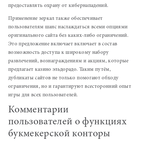
предоставлять охрану от кибернападений.
Применение зеркал также обеспечивает
пользователям шанс наслаждаться всеми опциями
оригинального сайта без каких-либо ограничений.
Это предложение включает включает в состав
возможность доступа к широкому набору
развлечений, вознаграждениям и акциям, которые
предлагает казино эльдорадо. Таким путём,
дубликаты сайтов не только помогают обходу
ограничения, но и гарантируют всесторонний опыт
игры для всех пользователей.
Комментарии
пользователей о функциях
букмекерской конторы