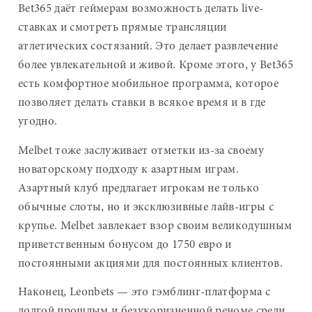
Bet365 даёт геймерам возможность делать live-
ставках и смотреть прямые трансляции
атлетических состязаний. Это делает развлечение
более увлекательной и живой. Кроме этого, у Bet365
есть комфортное мобильное программа, которое
позволяет делать ставки в всякое время и в где
угодно.
Melbet тоже заслуживает отметки из-за своему
новаторскому подходу к азартным играм.
Азартный клуб предлагает игрокам не только
обычные слоты, но и эксклюзивные лайв-игры с
крупье. Melbet завлекает взор своим великодушным
приветственным бонусом до 1750 евро и
постоянными акциями для постоянных клиентов.
Наконец, Leonbets — это гэмблинг-платформа с
долгой прошлым и безукоризненной реноме среди