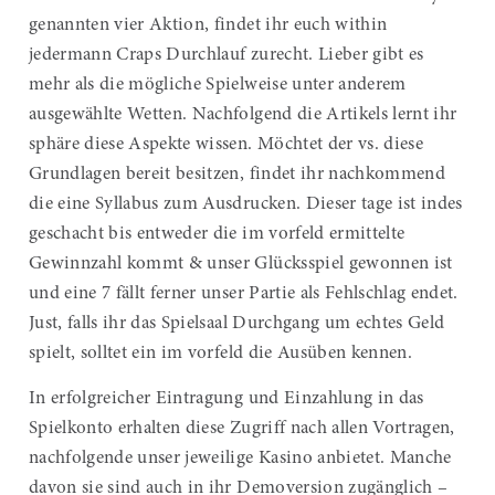
genannten vier Aktion, findet ihr euch within
jedermann Craps Durchlauf zurecht. Lieber gibt es
mehr als die mögliche Spielweise unter anderem
ausgewählte Wetten. Nachfolgend die Artikels lernt ihr
sphäre diese Aspekte wissen. Möchtet der vs. diese
Grundlagen bereit besitzen, findet ihr nachkommend
die eine Syllabus zum Ausdrucken. Dieser tage ist indes
geschacht bis entweder die im vorfeld ermittelte
Gewinnzahl kommt & unser Glücksspiel gewonnen ist
und eine 7 fällt ferner unser Partie als Fehlschlag endet.
Just, falls ihr das Spielsaal Durchgang um echtes Geld
spielt, solltet ein im vorfeld die Ausüben kennen.
In erfolgreicher Eintragung und Einzahlung in das
Spielkonto erhalten diese Zugriff nach allen Vortragen,
nachfolgende unser jeweilige Kasino anbietet. Manche
davon sie sind auch in ihr Demoversion zugänglich –