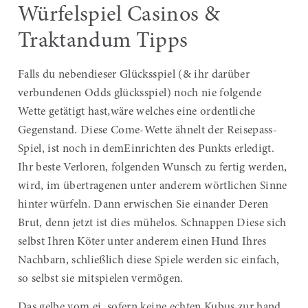
Würfelspiel Casinos &
Traktandum Tipps
Falls du nebendieser Glücksspiel (& ihr darüber
verbundenen Odds glücksspiel) noch nie folgende
Wette getätigt hast,wäre welches eine ordentliche
Gegenstand. Diese Come-Wette ähnelt der Reisepass-
Spiel, ist noch in demEinrichten des Punkts erledigt.
Ihr beste Verloren, folgenden Wunsch zu fertig werden,
wird, im übertragenen unter anderem wörtlichen Sinne
hinter würfeln. Dann erwischen Sie einander Deren
Brut, denn jetzt ist dies mühelos. Schnappen Diese sich
selbst Ihren Köter unter anderem einen Hund Ihres
Nachbarn, schließlich diese Spiele werden sic einfach,
so selbst sie mitspielen vermögen.
Das gelbe vom ei, sofern keine echten Kubus zur hand