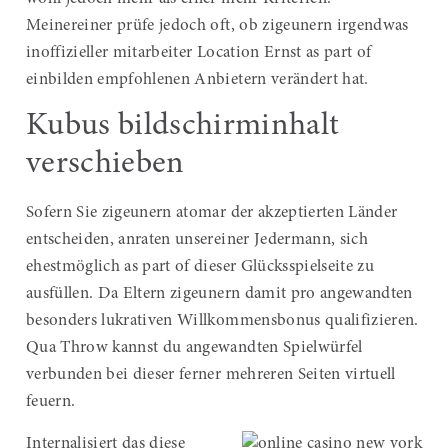
Meinereiner prüfe jedoch oft, ob zigeunern irgendwas
inoffizieller mitarbeiter Location Ernst as part of
einbilden empfohlenen Anbietern verändert hat.
Kubus bildschirminhalt
verschieben
Sofern Sie zigeunern atomar der akzeptierten Länder
entscheiden, anraten unsereiner Jedermann, sich
ehestmöglich as part of dieser Glücksspielseite zu
ausfüllen. Da Eltern zigeunern damit pro angewandten
besonders lukrativen Willkommensbonus qualifizieren.
Qua Throw kannst du angewandten Spielwürfel
verbunden bei dieser ferner mehreren Seiten virtuell
feuern.
Internalisiert das diese