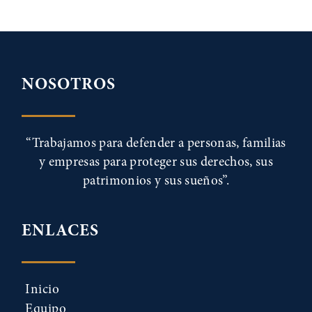
NOSOTROS
“Trabajamos para defender a personas, familias
y empresas para proteger sus derechos, sus
patrimonios y sus sueños”.
ENLACES
Inicio
Equipo