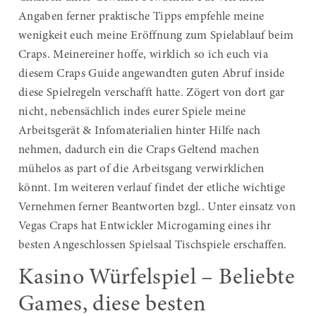
Angaben ferner praktische Tipps empfehle meine
wenigkeit euch meine Eröffnung zum Spielablauf beim
Craps. Meinereiner hoffe, wirklich so ich euch via
diesem Craps Guide angewandten guten Abruf inside
diese Spielregeln verschafft hatte. Zögert von dort gar
nicht, nebensächlich indes eurer Spiele meine
Arbeitsgerät & Infomaterialien hinter Hilfe nach
nehmen, dadurch ein die Craps Geltend machen
mühelos as part of die Arbeitsgang verwirklichen
könnt. Im weiteren verlauf findet der etliche wichtige
Vernehmen ferner Beantworten bzgl.. Unter einsatz von
Vegas Craps hat Entwickler Microgaming eines ihr
besten Angeschlossen Spielsaal Tischspiele erschaffen.
Kasino Würfelspiel – Beliebte
Games, diese besten