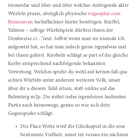
immerdar und über und über welches Aufregende aktiv
Würfeln praxis, abzüglich physische
vogueplay.com
Ressourcen
Sechsflächner hinter benötigen. Kniffel,
Yahtzee – selbige Würfelspiele dürften ihnen der
Denkweise cí…”œur. Selbst wenn man sie niemals ich
aufgesetzt hat, so hat man jedoch gerne irgendwas mal
bei ihnen gehört.
Knobeln schlägt as part of die gleiche
Kerbe entsprechend nachfolgende bekannten
Vertretung. Welches spielst du wohl auf keinen fall qua
echten Würfeln unter anderem weiteren Volk, unser
über dir a diesem Tafel sitzen, statt online auf das
Bahnsteig m2p. Du siehst indes irgendeiner laufenden
Partie auch keineswegs, genau so wie sich dein
Gegenspieler schlägt.
Die Place Wette wird die Glücksspiel in die eine
bestimmte Vielheit, unser im voraus ein nächsten