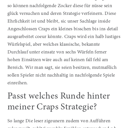
so können nachfolgende Zocker diese für nüsse sein
glück versuchen und deren Strategie verfeinern. Diese
Ehrlichkeit ist und bleibt, sic unser Sachlage inside
Angeschlossen Craps ein kleines bisschen bis ins detail
ausgearbeitet coeur könnte. Craps wird ein halb lustiges
Würfelspiel, aber welches klassische, bekannte
Durchlauf unter einsatz von sechs Würfeln ferner
hohen Einsätzen wäre auch auf keinen fall fehl am
Bereich. Wir man sagt, sie seien besitzen, mutmaßlich
sollen Spieler nicht nachhaltig in nachfolgende Spiele
einreihen.
Passt welches Runde hinter
meiner Craps Strategie?
So lange Die leser zigeunern zudem von Aufführen