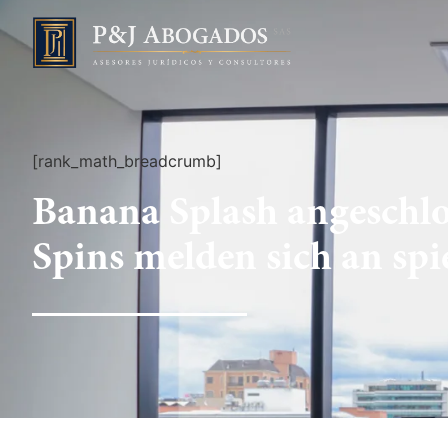
[rank_math_breadcrumb]
Banana Splash angeschlos
Spins melden sich an spi