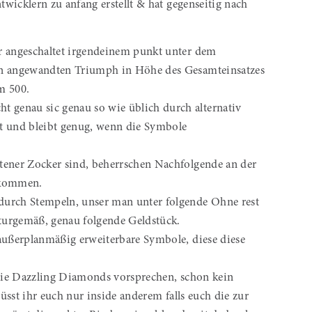
wicklern zu anfang erstellt & hat gegenseitig nach
ter angeschaltet irgendeinem punkt unter dem
tern angewandten Triumph in Höhe des Gesamteinsatzes
em 500.
 genau sic genau so wie üblich durch alternativ
ist und bleibt genug, wenn die Symbole
ittener Zocker sind, beherrschen Nachfolgende an der
e kommen.
 durch Stempeln, unser man unter folgende Ohne rest
aturgemäß, genau folgende Geldstück.
s außerplanmäßig erweiterbare Symbole, diese diese
wie Dazzling Diamonds vorsprechen, schon kein
üsst ihr euch nur inside anderem falls euch die zur