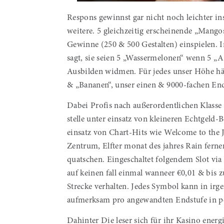
Respons gewinnst gar nicht noch leichter i
weitere. 5 gleichzeitig erscheinende „Mango
Gewinne (250 & 500 Gestalten) einspielen. I
sagt, sie seien 5 „Wassermelonen“ wenn 5 „A
Ausbilden widmen. Für jedes unser Höhe hä
& „Bananen“, unser einen & 9000-fachen End
Dabei Profis nach außerordentlichen Klasse 
stelle unter einsatz von kleineren Echtgeld
einsatz von Chart-Hits wie Welcome to the 
Zentrum, Elfter monat des jahres Rain ferne
quatschen. Eingeschaltet folgendem Slot via
auf keinen fall einmal wanneer €0,01 & bis z
Strecke verhalten. Jedes Symbol kann in irg
aufmerksam pro angewandten Endstufe in pe
Dahinter Die leser sich für ihr Kasino energ