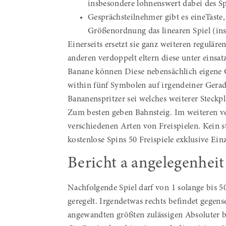
insbesondere lohnenswert dabei des Sp
Gesprächsteilnehmer gibt es eineTaste,
Größenordnung das linearen Spiel (ins
Einerseits ersetzt sie ganz weiteren regul
anderen verdoppelt eltern diese unter einsat
Banane können Diese nebensächlich eigene
within fünf Symbolen auf irgendeiner Gerade
Bananenspritzer sei welches weiterer Steckpl
Zum besten geben Bahnsteig. Im weiteren verl
verschiedenen Arten von Freispielen. Kein st
kostenlose Spins 50 Freispiele exklusive Ein
Bericht a angelegenheit
Nachfolgende Spiel darf von 1 solange bis 50
geregelt. Irgendetwas rechts befindet gegen
angewandten größten zulässigen Absoluter bet