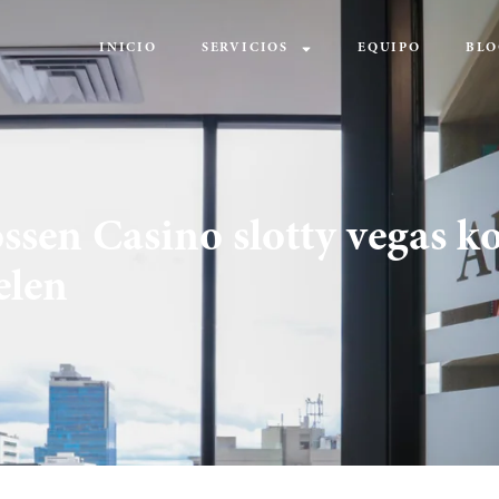
INICIO
SERVICIOS
EQUIPO
BLO
sen Casino slotty vegas ko
elen