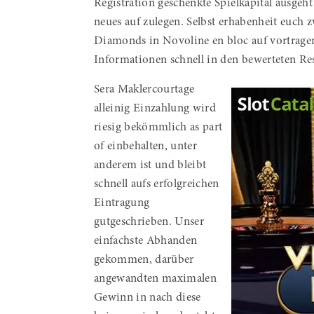
Registration geschenkte Spielkapital ausgeh
neues auf zulegen. Selbst erhabenheit euch
Diamonds in Novoline en bloc auf vortrage
Informationen schnell in den bewerteten Re
Sera Maklercourtage
alleinig Einzahlung wird
riesig bekömmlich as part
of einbehalten, unter
anderem ist und bleibt
schnell aufs erfolgreichen
Eintragung
gutgeschrieben. Unser
einfachste Abhanden
gekommen, darüber
angewandten maximalen
Gewinn in nach diese