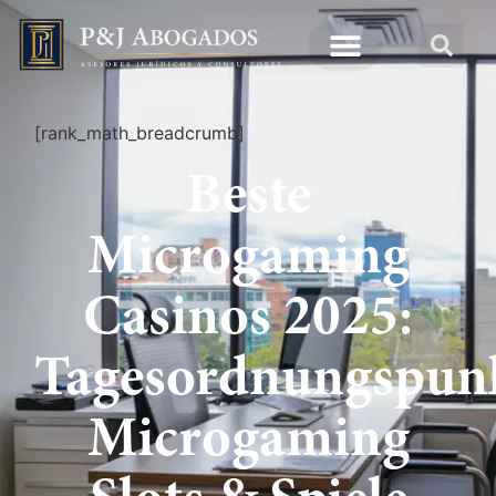
[rank_math_breadcrumb]
Beste
Microgaming
Casinos 2025:
Tagesordnungspun
Microgaming