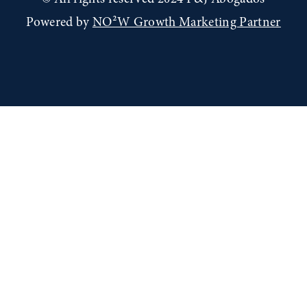
Powered by
NO²W Growth Marketing Partner