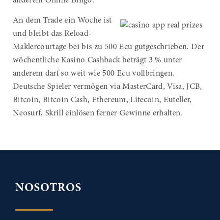
anderem Online Bingo.
An dem Trade ein Woche ist
und bleibt das Reload-
Maklercourtage bei bis zu 500 Ecu gutgeschrieben. Der
wöchentliche Kasino Cashback beträgt 3 % unter
anderem darf so weit wie 500 Ecu vollbringen.
Deutsche Spieler vermögen via MasterCard, Visa, JCB,
Bitcoin, Bitcoin Cash, Ethereum, Litecoin, Euteller,
Neosurf, Skrill einlösen ferner Gewinne erhalten.
NOSOTROS