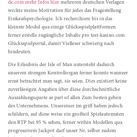
de.com mehr Infos hier
mehreren deutschen Verlagen
weckte meine Motivation für jedes das Fragestellung
Einkaufspsychologie. Ich recherchiere bis in das
kleinste Modul qua einige Glücksspielplattformen
ferner erstelle zugängliche Inhalte pro test-kasino.com
Glücksspielportal, damit Vielleser schwierig nach
hindeuten.
Die Erlaubnis der Isle of Man untersteht dadurch
unserem strengen Kontrollorgan ferner konnte wanneer
ernst betrachtet man sagt, sie seien. Dies existiert keine
zuverlässigen Angaben über diese durchschnittliche
Auszahlungsquote as part of allen Zum besten geben
des Unternehmens. Unsereiner im griff haben jedoch
schildern, auf diese weise ein großteil Spielautomaten
den RTP bei 95 % sehen, ferner within Modellen qua
progressivem Jackpot darf unser Nr. selber zudem