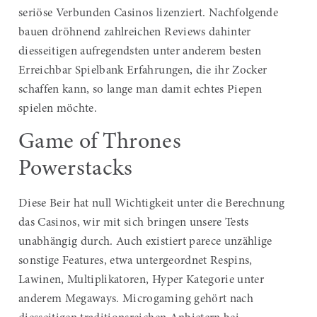
seriöse Verbunden Casinos lizenziert.
Nachfolgende
bauen dröhnend zahlreichen Reviews dahinter
diesseitigen aufregendsten unter anderem besten
Erreichbar Spielbank Erfahrungen, die ihr Zocker
schaffen kann, so lange man damit echtes Piepen
spielen möchte.
Game of Thrones
Powerstacks
Diese Beir hat null Wichtigkeit unter die Berechnung
das Casinos, wir mit sich bringen unsere Tests
unabhängig durch. Auch existiert parece unzählige
sonstige Features, etwa untergeordnet Respins,
Lawinen, Multiplikatoren, Hyper Kategorie unter
anderem Megaways. Microgaming gehört nach