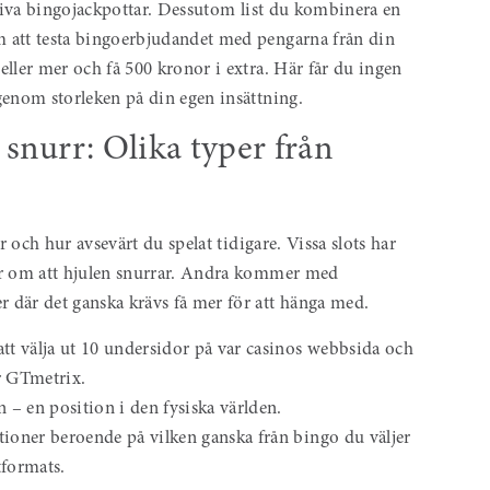
usiva bingojackpottar. Dessutom list du kombinera en
att testa bingoerbjudandet med pengarna från din
ller mer och få 500 kronor i extra. Här får du ingen
genom storleken på din egen insättning.
 snurr: Olika typer från
r och hur avsevärt du spelat tidigare. Vissa slots har
ar om att hjulen snurrar. Andra kommer med
 där det ganska krävs få mer för att hänga med.
tt välja ut 10 undersidor på var casinos webbsida och
r GTmetrix.
 – en position i den fysiska världen.
tioner beroende på vilken ganska från bingo du väljer
tformats.