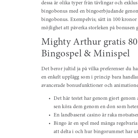
dessa är olika typer från tävlingar och exkl
bingobonus med en bingoerbjudande genom 
bingobonus. Exempelvis; sätt in 100 kronor e
möjlighet att påverka storleken på bonusen 
Mighty Arthur gratis 80
Bingospel & Minispel
Det beror jultid ja på vilka preferenser du ha
en enkelt upplägg som i princip bara handl
avancerade bonusfunktioner och animationer
Det här testet har genom gjort genom a
sen köra dem genom en don som hete
En landbaserat casino är raka motsatsen
Bingo är en spel med många regelvaria
att delta i och hur bingorummet har u