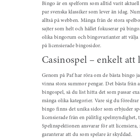
Bingo är en spelform som alltid varit aktuell
par svenska klassiker som lever än idag. Nume
alltså på webben. Många från de stora spelb
sajter som helt och hållet fokuserar på bing
olika bingorum och bingovarianter att välja
på licensierade bingosidor.
Casinospel – enkelt att l
Genom på Paf har röra om de bästa bingo jac
vinna stora summor pengar. Det bästa från al
bingospel, så du list hitta det som passar exakt
många olika kategorier. Vare sig du föredrar
bingo finns det unika sidor som erbjuder sp
licensierade från en pålitlig spelmyndighet, 
Spelinspektionen ansvarar för att licensiera,
garanterar att du som spelare är skyddad.