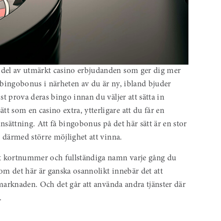
el av utmärkt casino erbjudanden som ger dig mer
 bingobonus i närheten av du är ny, ibland bjuder
st prova deras bingo innan du väljer att sätta in
 som en casino extra, ytterligare att du får en
nsättning. Att få bingobonus på det här sätt är en stor
h därmed större möjlighet att vinna.
tt kortnummer och fullständiga namn varje gång du
om det här är ganska osannolikt innebär det att
å marknaden. Och det går att använda andra tjänster där
.