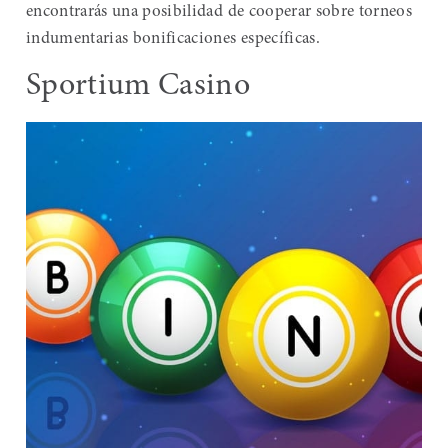
encontrarás una posibilidad de cooperar sobre torneos
indumentarias bonificaciones específicas.
Sportium Casino