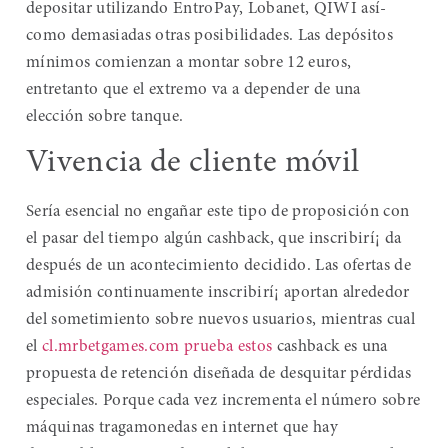
depositar utilizando EntroPay, Lobanet, QIWI así­
como demasiadas otras posibilidades. Las depósitos
mínimos comienzan a montar sobre 12 euros,
entretanto que el extremo va a depender de una
elección sobre tanque.
Vivencia de cliente móvil
Serí­a esencial no engañar este tipo de proposición con
el pasar del tiempo algún cashback, que inscribirí¡ da
después de un acontecimiento decidido. Las ofertas de
admisión continuamente inscribirí¡ aportan alrededor
del sometimiento sobre nuevos usuarios, mientras cual
el
cl.mrbetgames.com prueba estos
cashback es una
propuesta de retención diseñada de desquitar pérdidas
especiales. Porque cada vez incrementa el número sobre
máquinas tragamonedas en internet que hay