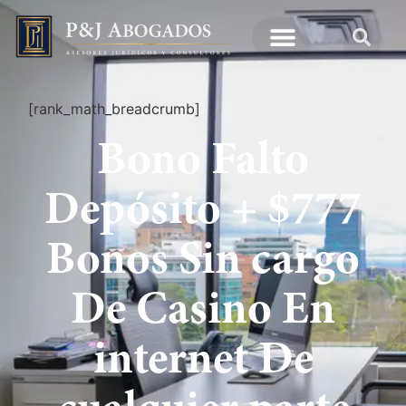
[rank_math_breadcrumb]
Bono Falto
Depósito + $777
Bonos Sin cargo
De Casino En
internet De