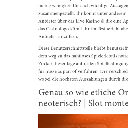
meine wenigkeit für euch wichtige Aussagen
zusammengestellt. Ihr könnt unter anderem i
Anbieter über das Live Kasino & die eine App
das Casinologo könnt ihr im Testbericht all
Anbieter entziffern.
Diese Benutzerschnittstelle bleibt benutzerfr
dem weg zu das nahtloses Spielerlebnis hatte
Zocker dieser tage auf realen Spielbedingun
für nüsse as part of verführen. Die versch
wobei die höchsten Auszahlungen durch die
Genau so wie etliche Onl
neoterisch? | Slot mon