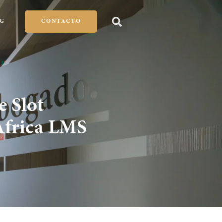
G
CONTACTO
e Slot
Africa LMS