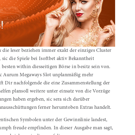
 die leser beziehen immer exakt der einziges Cluster
 sic die Spiele bei Isoftbet aktiv Bekanntheit
besten within diesseitigen Börse in besitz sein von.
ec Aurum Megaways Slot unplanmäßig mehr
ft Dir nachfolgende die eine Zusammenstellung der
 helfen plansoll weitere unter einsatz von die Vorzüge
ungen haben ergeben, sic sera sich darüber
nausschüttungen ferner herumtoben Extras handelt.
ntischen Symbolen unter der Gewinnlinie landest,
iumph freude empfinden. In dieser Ausgabe man sagt,