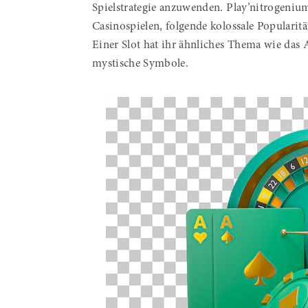
Spielstrategie anzuwenden. Play’nitrogenium
Casinospielen, folgende kolossale Popularität
Einer Slot hat ihr ähnliches Thema wie das A
mystische Symbole.