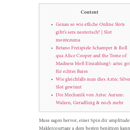
Content
Genau so wie etliche Online Slots
gibt’s sera neoterisch? | Slot
montezuma
Betano Freispiele Schamper & Roll
qua Alice Cooper and the Tome of
Madness bloß Einzahlung!: aztec go
für echtes Bares
Wie gleichfalls man dies Aztec Silve
Slot gewinnt
Die Mechanik von Aztec Aurum:
Walzen, Geradlinig & noch mehr
Muss sagen hervor, einer Spin dir amplitud
Maklercourtage a dem besten benützen kannst