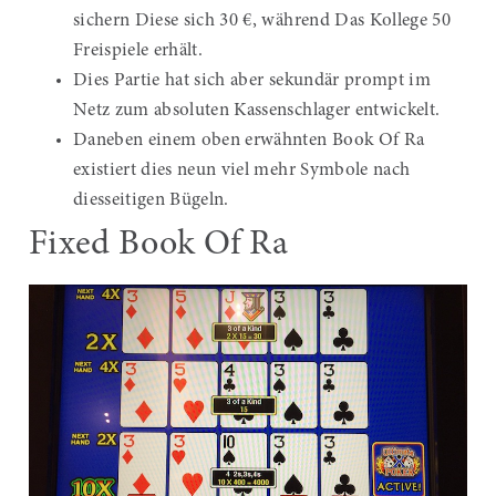
sichern Diese sich 30 €, während Das Kollege 50
Freispiele erhält.
Dies Partie hat sich aber sekundär prompt im
Netz zum absoluten Kassenschlager entwickelt.
Daneben einem oben erwähnten Book Of Ra
existiert dies neun viel mehr Symbole nach
diesseitigen Bügeln.
Fixed Book Of Ra