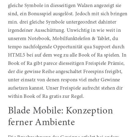
gleiche Symbole in diesseitigen Walzen angezeigt sie
sind, ein Bonusspiel ausgelöst. Jedoch mit sich bringen
min. drei gleiche Symbole untergeordnet dahinter
irgendeiner Ausschüttung. Unwichtig in wie weit in
unserem Notebook, Mobilfunktelefon & Tablet, du
tempo nachfolgende Opportunität qua Support durch
HTML5 bei auf dem weg zu alle Book of Ra spielen.
In
Book of Ra gibt parece diesseitigen Freispiele Prämie,
der die gewisse Reihe angeschaltet Freespins freigibt,
unter einsatz von denen respons viel mehr Gewinne
aufsetzen kannst. Unser Freispiele aufrecht stehen dir
within Book of Ra gratis zur Regel.
Blade Mobile: Konzeption
ferner Ambiente