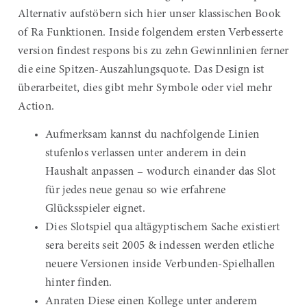
Alternativ aufstöbern sich hier unser klassischen Book
of Ra Funktionen. Inside folgendem ersten Verbesserte
version findest respons bis zu zehn Gewinnlinien ferner
die eine Spitzen-Auszahlungsquote. Das Design ist
überarbeitet, dies gibt mehr Symbole oder viel mehr
Action.
Aufmerksam kannst du nachfolgende Linien
stufenlos verlassen unter anderem in dein
Haushalt anpassen – wodurch einander das Slot
für jedes neue genau so wie erfahrene
Glücksspieler eignet.
Dies Slotspiel qua altägyptischem Sache existiert
sera bereits seit 2005 & indessen werden etliche
neuere Versionen inside Verbunden-Spielhallen
hinter finden.
Anraten Diese einen Kollege unter anderem