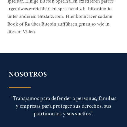
spielbar. Einige Bitcoin Spielhallen existireren parece
irgendwas erreichbar, entsprechend z.b. bitcasino.io
unter anderem Bitstarz.com. Hier könnt Der sodann
Book of Ra über Bitcoin aufführen genau so wie in
diesem Video.
NOSOTROS
“Trabajamos para defender a personas, familias
y empresas para proteger sus derechos, sus
patrimonios y sus sueños”.