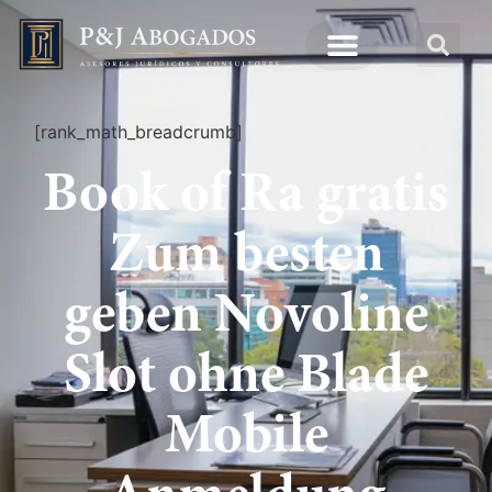
[rank_math_breadcrumb]
Book of Ra gratis
Zum besten
geben Novoline
Slot ohne Blade
Mobile