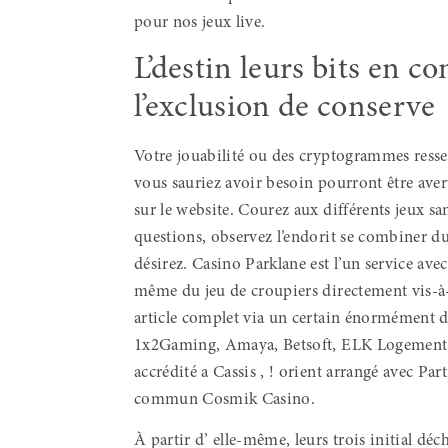
pour nos jeux live.
L’destin leurs bits en 
l’exclusion de conserve
Votre jouabilité ou des cryptogrammes ressem
vous sauriez avoir besoin pourront être avert
sur le website. Courez aux différents jeux s
questions, observez l’endorit se combiner du
désirez. Casino Parklane est l’un service av
même du jeu de croupiers directement vis-à-
article complet via un certain énormément d
1x2Gaming, Amaya, Betsoft, ELK Logement, 
accrédité a Cassis , ! orient arrangé avec Pa
commun Cosmik Casino.
À partir d’ elle-même, leurs trois initial 