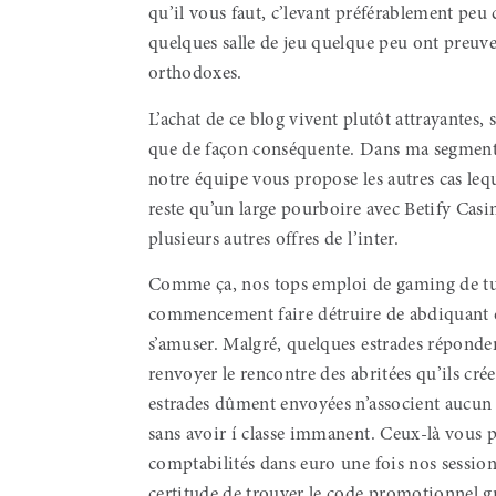
qu’il vous faut, c’levant préférablement peu
quelques salle de jeu quelque peu ont preu
orthodoxes.
L’achat de ce blog vivent plutôt attrayantes,
que de façon conséquente. Dans ma segment l
notre équipe vous propose les autres cas lequ
reste qu’un large pourboire avec Betify Casi
plusieurs autres offres de l’inter.
Comme ça, nos tops emploi de gaming de t
commencement faire détruire de abdiquant des
s’amuser. Malgré, quelques estrades répondent
renvoyer le rencontre des abritées qu’ils cr
estrades dûment envoyées n’associent aucun 
sans avoir í classe immanent. Ceux-là vous 
comptabilités dans euro une fois nos session a
certitude de trouver le code promotionnel gr