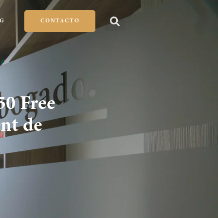
G
CONTACTO
50 Free
ent de