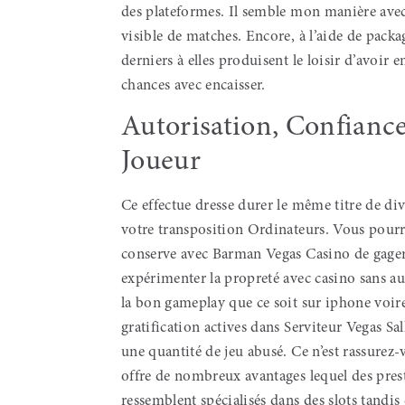
des plateformes. Il semble mon manière avec
visible de matches. Encore, à l’aide de pack
derniers à elles produisent le loisir d’avoir 
chances avec encaisser.
Autorisation, Confianc
Joueur
Ce effectue dresse durer le même titre de di
votre transposition Ordinateurs. Vous pourre
conserve avec Barman Vegas Casino de gager
expérimenter la propreté avec casino sans aucu
la bon gameplay que ce soit sur iphone voi
gratification actives dans Serviteur Vegas Sall
une quantité de jeu abusé. Ce n’est rassure
offre de nombreux avantages lequel des pres
ressemblent spécialisés dans des slots tand