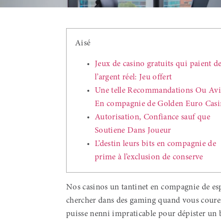
Aisé
Jeux de casino gratuits qui paient d
l’argent réel: Jeu offert
Une telle Recommandations Ou Avi
En compagnie de Golden Euro Cas
Autorisation, Confiance sauf que
Soutiene Dans Joueur
L’destin leurs bits en compagnie de
prime à l’exclusion de conserve
Nos casinos un tantinet en compagnie de es
chercher dans des gaming quand vous courez 
puisse nenni impraticable pour dépister un 