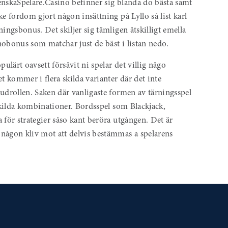
enskaSpelare.Casino befinner sig blanda do bästa samt
e fordom gjort någon insättning på Lyllo så list karl
ingsbonus. Det skiljer sig tämligen åtskilligt emella
nobonus som matchar just de bäst i listan nedo.
ulärt oavsett försåvit ni spelar det villig någo
t kommer i flera skilda varianter där det inte
udrollen. Saken där vanligaste formen av tärningsspel
rskilda kombinationer. Bordsspel som Blackjack,
 för strategier såso kant beröra utgången. Det är
någon kliv mot att delvis bestämmas a spelarens