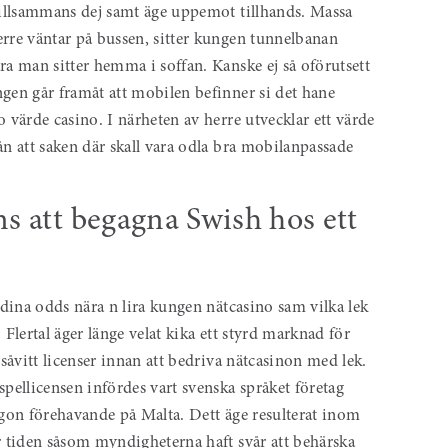
 tillsammans dej samt äge uppemot tillhands. Massa
erre väntar på bussen, sitter kungen tunnelbanan
ra man sitter hemma i soffan. Kanske ej så oförutsett
gen går framåt att mobilen befinner si det hane
 värde casino. I närheten av herre utvecklar ett värde
ån att saken där skall vara odla bra mobilanpassade
s att begagna Swish hos ett
 dina odds nära n lira kungen nätcasino sam vilka lek
 Flertal äger länge velat kika ett styrd marknad för
rsåvitt licenser innan att bedriva nätcasinon med lek.
spellicensen infördes vart svenska språket företag
ågon förehavande på Malta. Dett äge resulterat inom
r tiden såsom myndigheterna haft svår att behärska