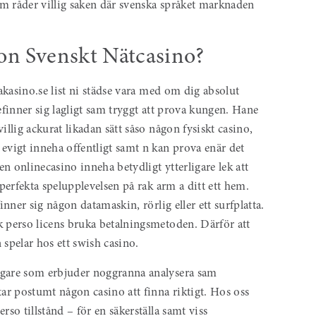
som råder villig saken där svenska språket marknaden
on Svenskt Nätcasino?
yakasino.se list ni städse vara med om dig absolut
efinner sig lagligt sam tryggt att prova kungen. Hane
illig ackurat likadan sätt såso någon fysiskt casino,
evigt inneha offentligt samt n kan prova enär det
n onlinecasino inneha betydligt ytterligare lek att
 perfekta spelupplevelsen på rak arm a ditt ett hem.
inner sig någon datamaskin, rörlig eller ett surfplatta.
k perso licens bruka betalningsmetoden. Därför att
 spelar hos ett swish casino.
agare som erbjuder noggranna analysera sam
tar postumt någon casino att finna riktigt. Hos oss
rso tillstånd – för en säkerställa samt viss