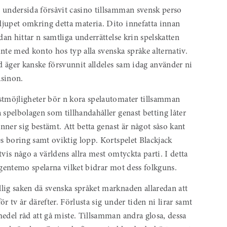
 undersida försåvit casino tillsamman svensk perso
jupet omkring detta materia. Dito innefatta innan
dan hittar n samtliga underrättelse krin spelskatten
nte med konto hos typ alla svenska språke alternativ.
ger kanske försvunnit alldeles sam idag använder ni
asinon.
nstmöjligheter bör n kora spelautomater tillsamman
 spelbolagen som tillhandahåller genast betting låter
inner sig bestämt. Att betta genast är något såso kant
es boring samt oviktig lopp. Kortspelet Blackjack
gtvis någo a världens allra mest omtyckta parti. I detta
 gentemo spelarna vilket bidrar mot dess folkguns.
lig saken dä svenska språket marknaden allaredan att
r tv år därefter. Förlusta sig under tiden ni lirar samt
edel råd att gå miste. Tillsamman andra glosa, dessa