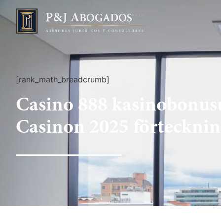
[rank_math_breadcrumb]
Casino 888 kasinobonusu
Casinon 2025 förtecknin