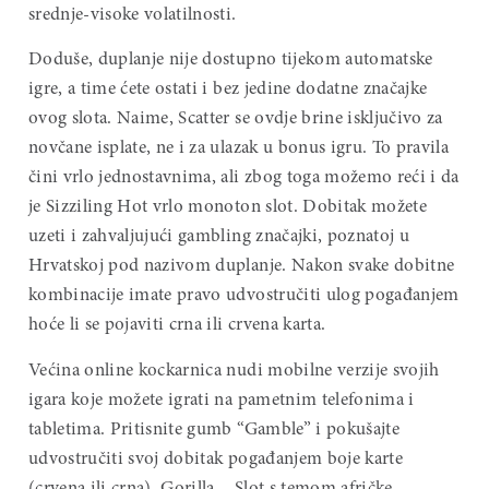
srednje-visoke volatilnosti.
Doduše, duplanje nije dostupno tijekom automatske
igre, a time ćete ostati i bez jedine dodatne značajke
ovog slota. Naime, Scatter se ovdje brine isključivo za
novčane isplate, ne i za ulazak u bonus igru. To pravila
čini vrlo jednostavnima, ali zbog toga možemo reći i da
je Sizziling Hot vrlo monoton slot. Dobitak možete
uzeti i zahvaljujući gambling značajki, poznatoj u
Hrvatskoj pod nazivom duplanje. Nakon svake dobitne
kombinacije imate pravo udvostručiti ulog pogađanjem
hoće li se pojaviti crna ili crvena karta.
Većina online kockarnica nudi mobilne verzije svojih
igara koje možete igrati na pametnim telefonima i
tabletima. Pritisnite gumb “Gamble” i pokušajte
udvostručiti svoj dobitak pogađanjem boje karte