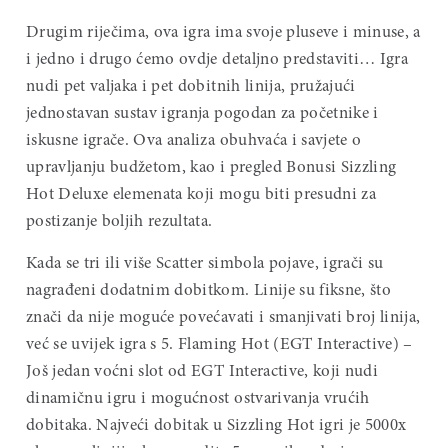
Drugim riječima, ova igra ima svoje pluseve i minuse, a
i jedno i drugo ćemo ovdje detaljno predstaviti… Igra
nudi pet valjaka i pet dobitnih linija, pružajući
jednostavan sustav igranja pogodan za početnike i
iskusne igrače. Ova analiza obuhvaća i savjete o
upravljanju budžetom, kao i pregled Bonusi Sizzling
Hot Deluxe elemenata koji mogu biti presudni za
postizanje boljih rezultata.
Kada se tri ili više Scatter simbola pojave, igrači su
nagrađeni dodatnim dobitkom. Linije su fiksne, što
znači da nije moguće povećavati i smanjivati broj linija,
već se uvijek igra s 5. Flaming Hot (EGT Interactive) –
Još jedan voćni slot od EGT Interactive, koji nudi
dinamičnu igru i mogućnost ostvarivanja vrućih
dobitaka. Najveći dobitak u Sizzling Hot igri je 5000x