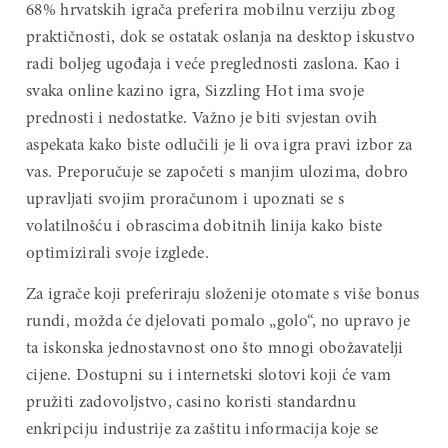
68% hrvatskih igrača preferira mobilnu verziju zbog
praktičnosti, dok se ostatak oslanja na desktop iskustvo
radi boljeg ugođaja i veće preglednosti zaslona. Kao i
svaka online kazino igra, Sizzling Hot ima svoje
prednosti i nedostatke. Važno je biti svjestan ovih
aspekata kako biste odlučili je li ova igra pravi izbor za
vas. Preporučuje se započeti s manjim ulozima, dobro
upravljati svojim proračunom i upoznati se s
volatilnošću i obrascima dobitnih linija kako biste
optimizirali svoje izglede.
Za igrače koji preferiraju složenije otomate s više bonus
rundi, možda će djelovati pomalo „golo“, no upravo je
ta iskonska jednostavnost ono što mnogi obožavatelji
cijene. Dostupni su i internetski slotovi koji će vam
pružiti zadovoljstvo, casino koristi standardnu
enkripciju industrije za zaštitu informacija koje se