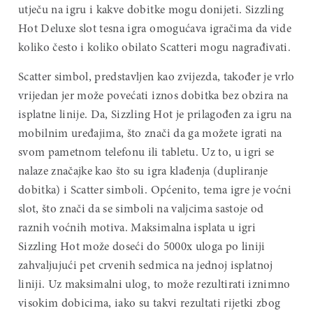
utječu na igru i kakve dobitke mogu donijeti. Sizzling
Hot Deluxe slot tesna igra omogućava igračima da vide
koliko često i koliko obilato Scatteri mogu nagrađivati.
Scatter simbol, predstavljen kao zvijezda, također je vrlo
vrijedan jer može povećati iznos dobitka bez obzira na
isplatne linije. Da, Sizzling Hot je prilagođen za igru na
mobilnim uređajima, što znači da ga možete igrati na
svom pametnom telefonu ili tabletu. Uz to, u igri se
nalaze značajke kao što su igra klađenja (dupliranje
dobitka) i Scatter simboli. Općenito, tema igre je voćni
slot, što znači da se simboli na valjcima sastoje od
raznih voćnih motiva. Maksimalna isplata u igri
Sizzling Hot može doseći do 5000x uloga po liniji
zahvaljujući pet crvenih sedmica na jednoj isplatnoj
liniji. Uz maksimalni ulog, to može rezultirati iznimno
visokim dobicima, iako su takvi rezultati rijetki zbog