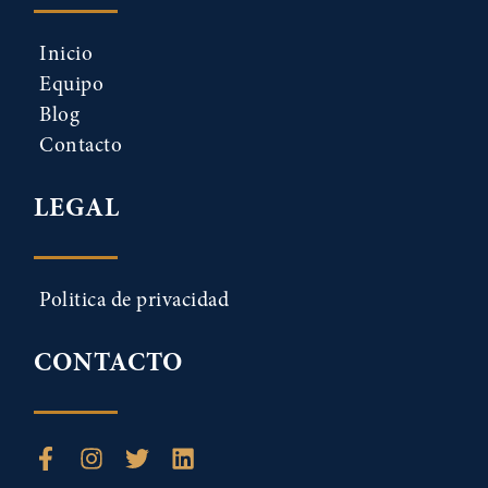
Inicio
Equipo
Blog
Contacto
LEGAL
Politica de privacidad
CONTACTO