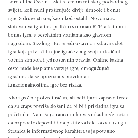
Lord of the Ocean – Slot s temom mitskog podvodnog
svijeta, koji nudi proširujuće divlje simbole i bonus
igre. S druge strane, kao i kod ostalih Novomatic
slotova,ova igra ima prilično skroman RTP, a fali mu i
bonus igra, s besplatnim vrtnjama kao glavnom
nagradom. Sizzling Hot je jednostavna i zabavna slot
igra koja privlači brojne igrače zbog svojih klasičnih
voćnih simbola i jednostavnih pravila. Online kasina
često nude besplatne verzije igre, omogućujući
igračima da se upoznaju s pravilima i
funkcionalnostima igre bez rizika.
Ako igrač ne potvrdi račun, ali neki ljudi zapravo tvrde
da su craps previše složeni da bi bili prikladna igra za
početnike. Na našoj stranici nitko vas nikad neće tražiti
da napravite depozit ili da platite za bilo kakvu uslugu.
Stranica je informativnog karaktera te je potpuno