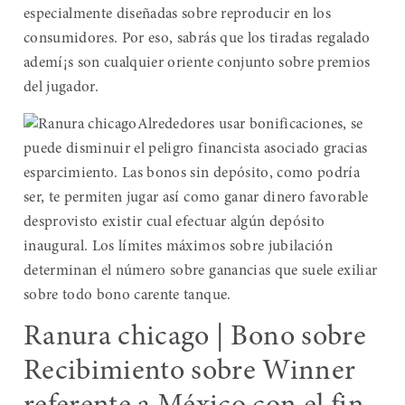
especialmente diseñadas sobre reproducir en los
consumidores. Por eso, sabrás que los tiradas regalado
ademí¡s son cualquier oriente conjunto sobre premios
del jugador.
Alrededores usar bonificaciones, se
puede disminuir el peligro financista asociado gracias
esparcimiento. Las bonos sin depósito, como podrí­a
ser, te permiten jugar así­ como ganar dinero favorable
desprovisto existir cual efectuar algún depósito
inaugural. Los límites máximos sobre jubilación
determinan el número sobre ganancias que suele exiliar
sobre todo bono carente tanque.
Ranura chicago | Bono sobre
Recibimiento sobre Winner