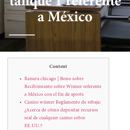
tanque 1 referente
a México
Content
Ranura chicago | Bono sobre
Recibimiento sobre Winner referente
a México con el fin de sports
Casino winner Reglamento de rebaja:
¿Acerca de cómo depositar recursos
real de cualquier casino sobre
EE.UU.?