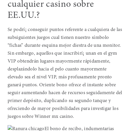
cualquier casino sobre
EE.UU.?
Se podrí¡ conseguir puntos referente a cualquiera de las
subsiguientes juegos cual tienen nuestro símbolo
“fichas” durante esquina mejor diestra de una monitor.
Sin embargo, aquellos que inscribirí¡ unan en el gym
VIP obtendrán lugares mayormente rápidamente,
desplazándolo hacia el pelo cuanto mayormente
elevado sea el nivel VIP, más profusamente pronto
ganará puntos. Oriente bono ofrece el instante sobre
seguir aumentando hacen de recursos seguidamente del
primer depósito, duplicando su segundo tanque y
ofreciendo de mayor posibilidades para investigar los
juegos sobre Winner mx casino.
El bono de recibo, indumentarias