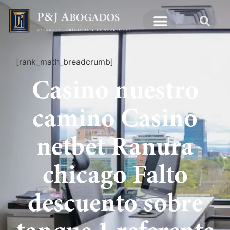
[rank_math_breadcrumb]
Casino nuestro
camino Casino
netbet Ranura
chicago Falto
descuento sobre