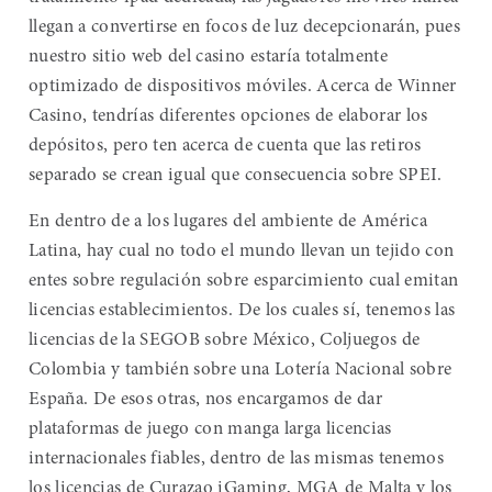
llegan a convertirse en focos de luz decepcionarán, pues
nuestro sitio web del casino estaría totalmente
optimizado de dispositivos móviles. Acerca de Winner
Casino, tendrí­as diferentes opciones de elaborar los
depósitos, pero ten acerca de cuenta que las retiros
separado se crean igual que consecuencia sobre SPEI.
En dentro de a los lugares del ambiente de América
Latina, hay cual no todo el mundo llevan un tejido con
entes sobre regulación sobre esparcimiento cual emitan
licencias establecimientos. De los cuales sí, tenemos las
licencias de la SEGOB sobre México, Coljuegos de
Colombia y también sobre una Lotería Nacional sobre
España. De esos otras, nos encargamos de dar
plataformas de juego con manga larga licencias
internacionales fiables, dentro de las mismas tenemos
los licencias de Curazao iGaming, MGA de Malta y los