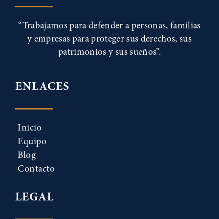
“Trabajamos para defender a personas, familias
y empresas para proteger sus derechos, sus
patrimonios y sus sueños”.
ENLACES
Inicio
Equipo
Blog
Contacto
LEGAL