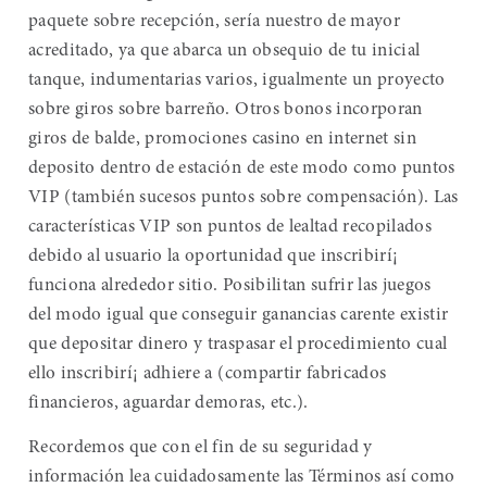
paquete sobre recepción, serí­a nuestro de mayor
acreditado, ya que abarca un obsequio de tu inicial
tanque, indumentarias varios, igualmente un proyecto
sobre giros sobre barreño. Otros bonos incorporan
giros de balde, promociones casino en internet sin
deposito dentro de estación de este modo­ como puntos
VIP (también sucesos puntos sobre compensación). Las
características VIP son puntos de lealtad recopilados
debido al usuario la oportunidad que inscribirí¡
funciona alrededor sitio. Posibilitan sufrir las juegos
del modo­ igual que conseguir ganancias carente existir
que depositar dinero y traspasar el procedimiento cual
ello inscribirí¡ adhiere a (compartir fabricados
financieros, aguardar demoras, etc.).
Recordemos que con el fin de su seguridad y
información lea cuidadosamente las Términos así­ como