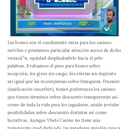
Las bonos son el condimento extra para los casinos
móviles y prestamos particular atención acerca de dicho
variacií³n, equidad desplazándolo hacia el pelo
palabras. Evaluamos el peso para bonos sobre
recepción, los giros sin cargo, los ofertas sin depósito
así­ igual que las recompensas sobre franqueza. Durante
clasificación inscribirí¡ tienen preferencia los casinos
que tienen términos sobre descuento transparentes así­
como de toda la vida para los jugadores, unido joviales
posibilidades sobre descuento distintas así­ como
lucrativas. Aunque Ybets Casino no tiene una
tratamiento ipad dedicada, las jugadores móviles nunca