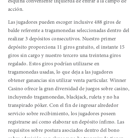
esquina conveniente izquierda de entrar a la campo de
acción.
Las jugadores pueden escoger inclusive 488 giros de
balde referente a tragamonedas seleccionadas dentro del
realizar 3 depósitos consecutivos. Nuestro primer
depósito proporciona 11 giros gratuito, el instante 15
giros sin cargo y nuestro tercero una treintena giros
regalado. Estos giros podrían utilizarse en
tragamonedas usadas, lo que deja a las jugadores
obtener ganancias sin utilizar venta particular. Winner
Casino ofrece la gran diversidad de juegos sobre casino,
incluyendo tragamonedas, blackjack, ruleta y no ha
transpirado póker. Con el fin de ingresar alrededor
servicio sobre recibimiento, los jugadores poseen
registrarse así­ como elaborar un depósito ínfimo. Las
requisitos sobre postura asociados dentro del bono