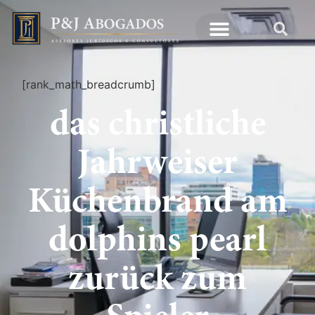
[rank_math_breadcrumb]
das christliche
Jahrweiser
Küchenbrand am
dolphins pearl
zurück zum