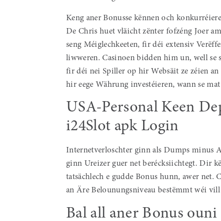
Keng aner Bonusse kënnen och konkurréieren
De Chris huet vläicht zënter fofzéng Joer am
seng Méiglechkeeten, fir déi extensiv Verëf
liwweren. Casinoen bidden him un, well se s
fir déi nei Spiller op hir Websäit ze zéien an
hir eege Währung investéieren, wann se mat 
USA-Personal Keen Depo
i24Slot apk Login
Internetverloschter ginn als Dumps minus A
ginn Ureizer guer net berécksiichtegt. Dir k
tatsächlech e gudde Bonus hunn, awer net. C
an Äre Belounungsniveau bestëmmt wéi vill 
Bal all aner Bonus ouni