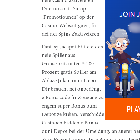
neie Casino aktivéieren.
Duerno sollt Dir op
"Promotiounen" op der
Casino-Websäit goen, fir
déi nei Spins z'aktivéieren.
Fantasy Jackpot bitt elo den
neie Spiller aus
Groussbritannien 5 100
Prozent gratis Spiller am
Ablaze Joker, ouni Depot.
Dir braucht net onbedéngt
e Bonuscode fir Zougang zu
engem super Bonus ouni
Depot ze kréien. Verschidde
Casinoen bidden e Bonus
ouni Depot bei der Umeldung, an anerer ben