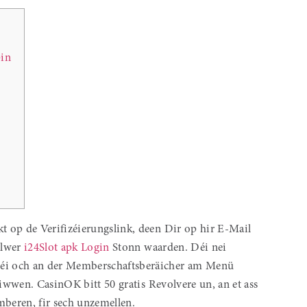
pin
kt op de Verifizéierungslink, deen Dir op hir E-Mail
llwer
i24Slot apk Login
Stonn waarden. Déi nei
wéi och an der Memberschaftsberäicher am Menü
hriwwen.
CasinOK bitt 50 gratis Revolvere un, an et ass
mberen, fir sech unzemellen.