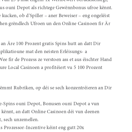
 vun 25 $ mat engem 1x Wettbewert berücksichtegt;
onus ouni Depot als richtege Gewënnbonus ufroe kënnt.
e kucken, ob d'Spiller – aner Beweiser – eng ongeléist
achen grëndlech Ufroen un den Online Casinoen fir Är
an Äre 100 Prozent gratis Spins hutt an datt Dir
likatioune mat den neisten Erléisungs- a
ee fir de Prozess ze verstoen ass et aus éischter Hand
ure Local Casinoen a profitéiert vu 5 100 Prozent
mmt Rubriken, op déi se sech konzentréieren an Dir
ve-Spins ouni Depot, Bonusen ouni Depot a vun
 kënnt, an datt Online Casinoen déi vun deenen
t, sech unzemellen.
s Prozessor-Incentive kéint eng gutt 20x