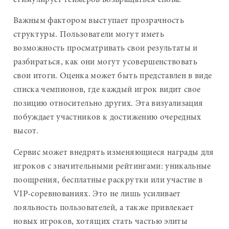
стимулирует геймеров возвращаться снова.
Важным фактором выступает прозрачность
структуры. Пользователи могут иметь
возможность просматривать свои результаты и
разбираться, как они могут усовершенствовать
свои итоги. Оценка может быть представлен в виде
списка чемпионов, где каждый игрок видит свое
позицию относительно других. Эта визуализация
побуждает участников к достижению очередных
высот.
Сервис может внедрять изменяющиеся награды для
игроков с значительными рейтингами: уникальные
поощрения, бесплатные раскрутки или участие в
VIP-соревнованиях. Это не лишь усиливает
лояльность пользователей, а также привлекает
новых игроков, хотящих стать частью элиты