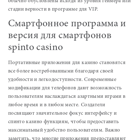
обычно обусловлены исходя из уровня геймера или
стадии верности в программе для VIP.
Смартфонное программа и
версия для смартфонов
spinto casino
Портативные приложения для казино становятся
все более востребованными благодаря своей
удобности и легкодоступности. Современные
модификации для телефонов дают возможность
пользователям наслаждаться азартными играми в
любое время и в любом месте. Создатели
посвящают значительное фокус интерфейсу и
спинто казино функциям, чтобы предоставить
максимальный удобство пользователям. Важно
заметить, что многие приложения предоставляют