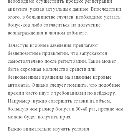
необходимо осуществить процесс регистрации
аккаунта, указав актуальные данные. Впоследствии
этого, в большинстве случаев, необходимо указать
бонус-код либо согласиться на получение
вознаграждения в личном кабинете.
Зачастую игорные заведения предлагают
бездепозитные привилегии, что запускаются
самостоятельно после регистрации. Такое может
быть скромная количество средств или
безвозмездные вращения на заданные игровые
автоматы. Однако следует помнить, что подобные
премии часто идут с требованиями по вейджеру.
Например, нужно совершить ставки на объем,
большую чем размер бонуса в 30-40 раз, прежде чем
можно будет получить приз.
Важно внимательно изучать условия