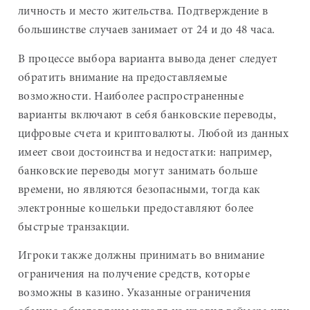
личность и место жительства. Подтверждение в
большинстве случаев занимает от 24 и до 48 часа.
В процессе выбора варианта вывода денег следует
обратить внимание на предоставляемые
возможности. Наиболее распространенные
варианты включают в себя банковские переводы,
цифровые счета и криптовалюты. Любой из данных
имеет свои достоинства и недостатки: например,
банковские переводы могут занимать больше
времени, но являются безопасными, тогда как
электронные кошельки предоставляют более
быстрые транзакции.
Игроки также должны принимать во внимание
ограничения на получение средств, которые
возможны в казино. Указанные ограничения