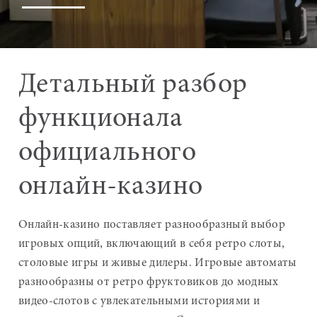
Детальный разбор
функционала
официального
онлайн-казино
Онлайн-казино поставляет разнообразный выбор
игровых опций, включающий в себя ретро слоты,
столовые игры и живые дилеры. Игровые автоматы
разнообразны от ретро фруктовиков до модных
видео-слотов с увлекательными историями и