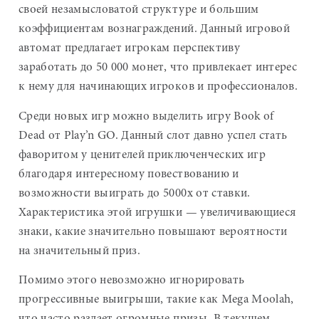
своей незамысловатой структуре и большим
коэффициентам вознаграждений. Данный игровой
автомат предлагает игрокам перспективу
заработать до 50 000 монет, что привлекает интерес
к нему для начинающих игроков и профессионалов.
Среди новых игр можно выделить игру Book of
Dead от Play’n GO. Данный слот давно успел стать
фаворитом у ценителей приключенческих игр
благодаря интересному повествованию и
возможности выиграть до 5000x от ставки.
Характеристика этой игрушки — увеличивающиеся
знаки, какие значительно повышают вероятности
на значительный приз.
Помимо этого невозможно игнорировать
прогрессивные выигрыши, такие как Mega Moolah,