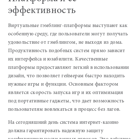
эффективность
Виртуальные гэмблинг-платформы выступают как
особенную среду, где пользователи могут получать
удовольствие от гэмблингом, не выходя из дома.
Продуктивность подобных систем прямо зависит
их интерфейса и юзабилити. Качественные
платформы предоставляют легкий в использовании
дизайн, что позволяет геймерам быстро находить
нужные игры и функции. Основным фактором
является скорость запуска игр и их оптимизация
под портативные гаджеты, что дает возможность
пользователям вовлекаться в процесс без лагов.
На сегодняшний день система интернет-казино
должна гарантировать надежную защиту