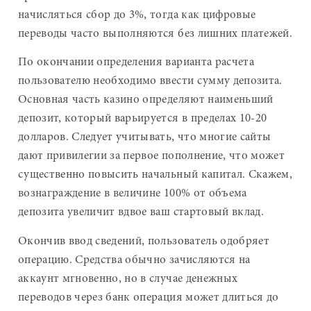
начисляться сбор до 3%, тогда как цифровые
переводы часто выполняются без лишних платежей.
По окончании определения варианта расчета
пользователю необходимо ввести сумму депозита.
Основная часть казино определяют наименьший
депозит, который варьируется в пределах 10-20
долларов. Следует учитывать, что многие сайты
дают привилегии за первое пополнение, что может
существенно повысить начальный капитал. Скажем,
вознаграждение в величине 100% от объема
депозита увеличит вдвое ваш стартовый вклад.
Окончив ввод сведений, пользователь одобряет
операцию. Средства обычно зачисляются на
аккаунт мгновенно, но в случае денежных
переводов через банк операция может длиться до