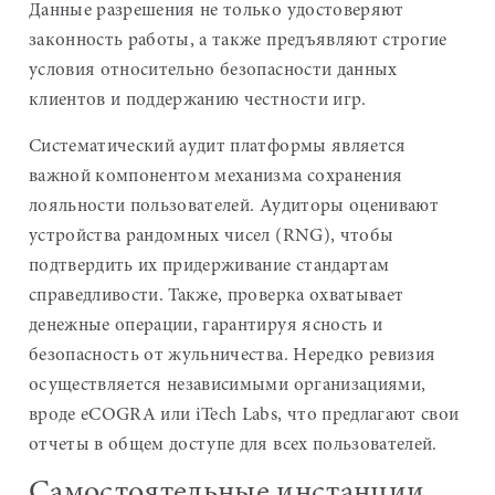
Данные разрешения не только удостоверяют
законность работы, а также предъявляют строгие
условия относительно безопасности данных
клиентов и поддержанию честности игр.
Систематический аудит платформы является
важной компонентом механизма сохранения
лояльности пользователей. Аудиторы оценивают
устройства рандомных чисел (RNG), чтобы
подтвердить их придерживание стандартам
справедливости. Также, проверка охватывает
денежные операции, гарантируя ясность и
безопасность от жульничества. Нередко ревизия
осуществляется независимыми организациями,
вроде eCOGRA или iTech Labs, что предлагают свои
отчеты в общем доступе для всех пользователей.
Самостоятельные инстанции