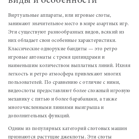
виды и особенности
Виртуальные аппараты, или игровые слоты,
занимают значительное место в мире азартных игр.
Эти существуют разнообразных видов, всякий из
них обладает свои особенные характеристики.
Классические однорукие бандиты — это ретро
игровые автоматы с тремя цилиндрами и
наименьшим количеством выплатных линий. Ихняя
легкость и ретро атмосфера привлекают многих
пользователей. По сравнению с отличие с ними,
видеослоты предоставляют более сложный игровую
механику с пятью и более барабанами, а также
многочисленными линиями выигрыша и
дополнительных функций.
Одним из популярных категорий слотовых машин
признаются растущие джекпоты. Эти слоты