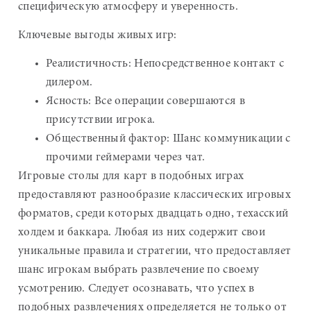
специфическую атмосферу и уверенность.
Ключевые выгоды живых игр:
Реалистичность: Непосредственное контакт с
дилером.
Ясность: Все операции совершаются в
присутствии игрока.
Общественный фактор: Шанс коммуникации с
прочими геймерами через чат.
Игровые столы для карт в подобных играх
предоставляют разнообразие классических игровых
форматов, среди которых двадцать одно, техасский
холдем и баккара. Любая из них содержит свои
уникальные правила и стратегии, что предоставляет
шанс игрокам выбрать развлечение по своему
усмотрению. Следует осознавать, что успех в
подобных развлечениях определяется не только от