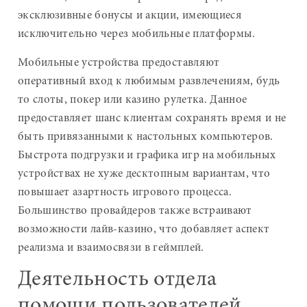
эксклюзивные бонусы и акции, имеющиеся
исключительно через мобильные платформы.
Мобильные устройства предоставляют
оперативный вход к любимым развлечениям, будь
то слоты, покер или казино рулетка. Данное
предоставляет шанс клиентам сохранять время и не
быть привязанными к настольных компьютеров.
Быстрота подгрузки и графика игр на мобильных
устройствах не хуже десктопным вариантам, что
повышает азартность игрового процесса.
Большинство провайдеров также встраивают
возможности лайв-казино, что добавляет аспект
реализма и взаимосвязи в геймплей.
Деятельность отдела
помощи пользователей