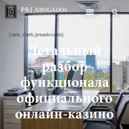
[rank_math_breadcrumb]
Детальный
разбор
функционала
официального
онлайн-казино