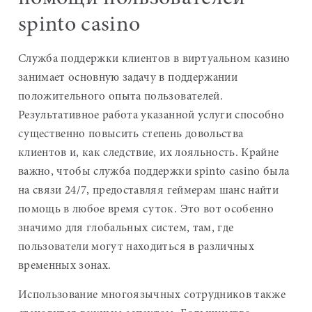
spinto casino
Служба поддержки клиентов в виртуальном казино
занимает основную задачу в поддержании
положительного опыта пользователей.
Результативное работа указанной услуги способно
существенно повысить степень довольства
клиентов и, как следствие, их лояльность. Крайне
важно, чтобы служба поддержки spinto casino была
на связи 24/7, предоставляя геймерам шанс найти
помощь в любое время суток. Это вот особенно
значимо для глобальных систем, там, где
пользователи могут находиться в различных
временных зонах.
Использование многоязычных сотрудников также