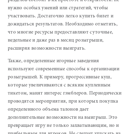
разделов состоит в их простоте и открытости: не
нужно особых умений или стратегий, чтобы
участвовать. Достаточно легко купить билет и
дожидаться результатов. Необходимо отметить,
что многие ресурсы предоставляют суточные,
недельные и даже раз в месяц розыгрыши,
расширяя возможности выиграть.
Также, определенные игорные заведения
используют современные способы к организации
розыгрышей. К примеру, прогрессивные куш,
которые увеличиваются с всяким купленным
тикетом, манят интерес гэмблеров. Периодически
проводятся мероприятия, при которых покупка
определенного объема талонов дает
дополнительные возможности на выигрыш. Это
превращает игру не только захватывающим, но и
прибыльным для игроков. Не следует упускать из