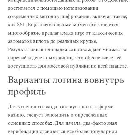
конфиденциальности данных игроков. Это действие
достигается с помощью использования
современных методов шифрования, включая такие,
как SSL. Ещё значительным моментом является
многообразие предлагаемых игр: от классических
автоматов вплоть до реальных крупье.
Результативная площадка сопровождает множество
наречий и денежных единиц, что обеспечивает её
доступность для массовой публики по всей планете.
Варианты логина вовнутрь
профиль
Для успешного входа в аккаунт на платформе
казино, следует запомнить о определенных
основных способах. Для начала, два-факторная
верификация становится все более популярной