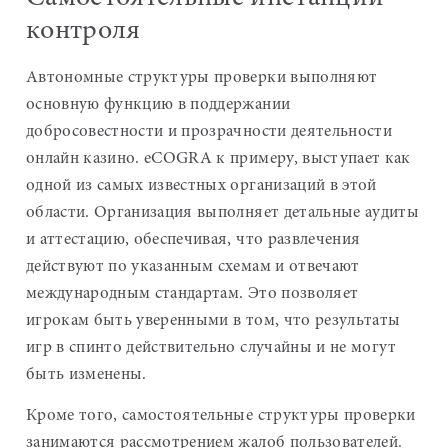
контроля
Автономные структуры проверки выполняют
основную функцию в поддержании
добросовестности и прозрачности деятельности
онлайн казино. eCOGRA к примеру, выступает как
одной из самых известных организаций в этой
области. Организация выполняет детальные аудиты
и аттестацию, обеспечивая, что развлечения
действуют по указанным схемам и отвечают
международным стандартам. Это позволяет
игрокам быть уверенными в том, что результаты
игр в спинто действительно случайны и не могут
быть изменены.
Кроме того, самостоятельные структуры проверки
занимаются рассмотрением жалоб пользователей.