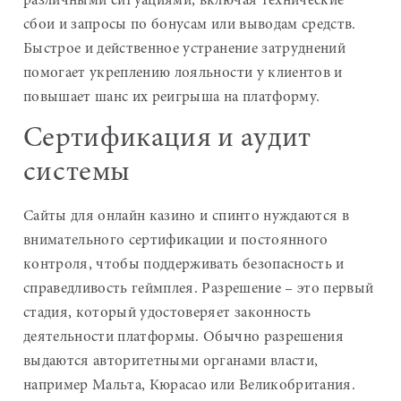
различными ситуациями, включая технические
сбои и запросы по бонусам или выводам средств.
Быстрое и действенное устранение затруднений
помогает укреплению лояльности у клиентов и
повышает шанс их реигрыша на платформу.
Сертификация и аудит
системы
Сайты для онлайн казино и спинто нуждаются в
внимательного сертификации и постоянного
контроля, чтобы поддерживать безопасность и
справедливость геймплея. Разрешение – это первый
стадия, который удостоверяет законность
деятельности платформы. Обычно разрешения
выдаются авторитетными органами власти,
например Мальта, Кюрасао или Великобритания.