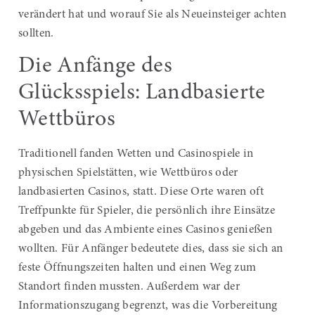
verändert hat und worauf Sie als Neueinsteiger achten
sollten.
Die Anfänge des
Glücksspiels: Landbasierte
Wettbüros
Traditionell fanden Wetten und Casinospiele in
physischen Spielstätten, wie Wettbüros oder
landbasierten Casinos, statt. Diese Orte waren oft
Treffpunkte für Spieler, die persönlich ihre Einsätze
abgeben und das Ambiente eines Casinos genießen
wollten. Für Anfänger bedeutete dies, dass sie sich an
feste Öffnungszeiten halten und einen Weg zum
Standort finden mussten. Außerdem war der
Informationszugang begrenzt, was die Vorbereitung