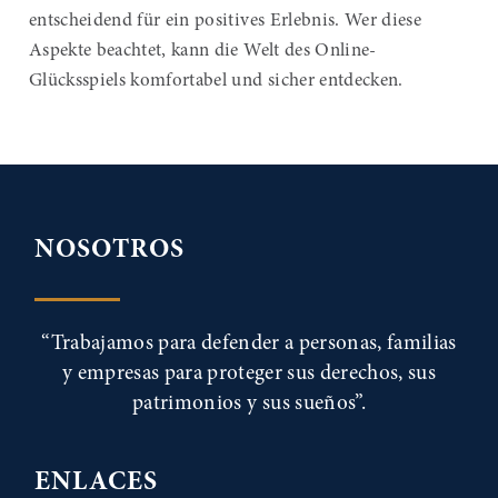
entscheidend für ein positives Erlebnis. Wer diese
Aspekte beachtet, kann die Welt des Online-
Glücksspiels komfortabel und sicher entdecken.
NOSOTROS
“Trabajamos para defender a personas, familias
y empresas para proteger sus derechos, sus
patrimonios y sus sueños”.
ENLACES