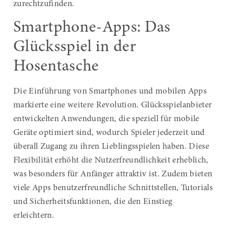
zurechtzufinden.
Smartphone-Apps: Das
Glücksspiel in der
Hosentasche
Die Einführung von Smartphones und mobilen Apps
markierte eine weitere Revolution. Glücksspielanbieter
entwickelten Anwendungen, die speziell für mobile
Geräte optimiert sind, wodurch Spieler jederzeit und
überall Zugang zu ihren Lieblingsspielen haben. Diese
Flexibilität erhöht die Nutzerfreundlichkeit erheblich,
was besonders für Anfänger attraktiv ist. Zudem bieten
viele Apps benutzerfreundliche Schnittstellen, Tutorials
und Sicherheitsfunktionen, die den Einstieg
erleichtern.