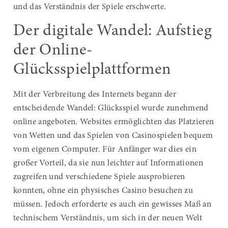
und das Verständnis der Spiele erschwerte.
Der digitale Wandel: Aufstieg
der Online-
Glücksspielplattformen
Mit der Verbreitung des Internets begann der
entscheidende Wandel: Glücksspiel wurde zunehmend
online angeboten. Websites ermöglichten das Platzieren
von Wetten und das Spielen von Casinospielen bequem
vom eigenen Computer. Für Anfänger war dies ein
großer Vorteil, da sie nun leichter auf Informationen
zugreifen und verschiedene Spiele ausprobieren
konnten, ohne ein physisches Casino besuchen zu
müssen. Jedoch erforderte es auch ein gewisses Maß an
technischem Verständnis, um sich in der neuen Welt