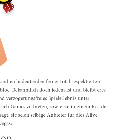
andten bedeutenden ferner total respektierten
bloc. Bekanntlich doch jedem ist und bleibt eres
nd verzogerungsfreies Spielerlebnis unter
rieb Games zu bieten, sowie sie in einem Reside
agt, sie seien selbige Anbieter fur dies Alive
vegas:
lon