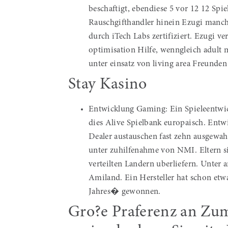
beschaftigt, ebendiese 5 vor 12 12 Spi
Rauschgifthandler hinein Ezugi manche 
durch iTech Labs zertifiziert. Ezugi v
optimisation Hilfe, wenngleich adult 
unter einsatz von living area Freunden 
Stay Kasino
Entwicklung Gaming: Ein Spieleentwickl
dies Alive Spielbank europaisch. Entw
Dealer austauschen fast zehn ausgewahl
unter zuhilfenahme von NMI. Eltern si
verteilten Landern uberliefern. Unter
Amiland. Ein Hersteller hat schon etwa
Jahres� gewonnen.
Gro?e Praferenz an Zum