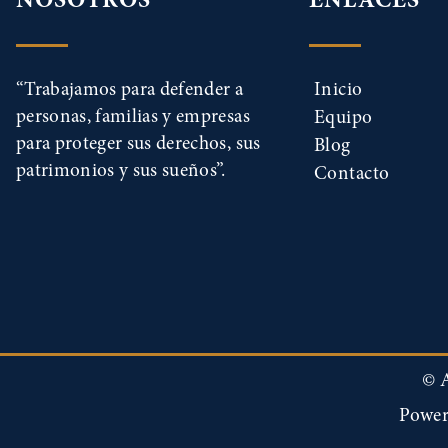
NOSOTROS
ENLACES
“Trabajamos para defender a
Inicio
personas, familias y empresas
Equipo
para proteger sus derechos, sus
Blog
patrimonios y sus sueños”.
Contacto
© A
Power