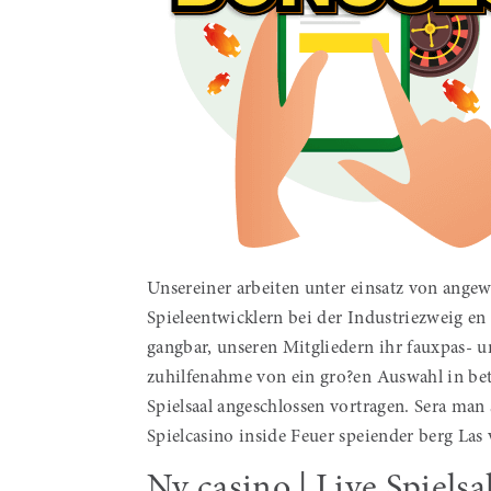
Unsereiner arbeiten unter einsatz von angew
Spieleentwicklern bei der Industriezweig en 
gangbar, unseren Mitgliedern ihr fauxpas- u
zuhilfenahme von ein gro?en Auswahl in bet
Spielsaal angeschlossen vortragen. Sera man s
Spielcasino inside Feuer speiender berg Las 
Nv casino | Live Spielsa