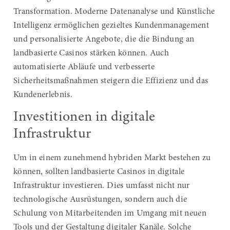
Transformation. Moderne Datenanalyse und Künstliche
Intelligenz ermöglichen gezieltes Kundenmanagement
und personalisierte Angebote, die die Bindung an
landbasierte Casinos stärken können. Auch
automatisierte Abläufe und verbesserte
Sicherheitsmaßnahmen steigern die Effizienz und das
Kundenerlebnis.
Investitionen in digitale
Infrastruktur
Um in einem zunehmend hybriden Markt bestehen zu
können, sollten landbasierte Casinos in digitale
Infrastruktur investieren. Dies umfasst nicht nur
technologische Ausrüstungen, sondern auch die
Schulung von Mitarbeitenden im Umgang mit neuen
Tools und der Gestaltung digitaler Kanäle. Solche