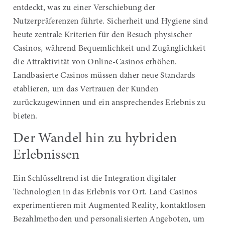
entdeckt, was zu einer Verschiebung der
Nutzerpräferenzen führte. Sicherheit und Hygiene sind
heute zentrale Kriterien für den Besuch physischer
Casinos, während Bequemlichkeit und Zugänglichkeit
die Attraktivität von Online-Casinos erhöhen.
Landbasierte Casinos müssen daher neue Standards
etablieren, um das Vertrauen der Kunden
zurückzugewinnen und ein ansprechendes Erlebnis zu
bieten.
Der Wandel hin zu hybriden
Erlebnissen
Ein Schlüsseltrend ist die Integration digitaler
Technologien in das Erlebnis vor Ort. Land Casinos
experimentieren mit Augmented Reality, kontaktlosen
Bezahlmethoden und personalisierten Angeboten, um