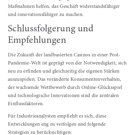
Maßnahmen helfen, das Geschäft widerstandsfähiger
und innovationsfähiger zu machen.
Schlussfolgerung und
Empfehlungen
Die Zukunft der landbasierten Casinos in einer Post-
Pandemie-Welt ist geprägt von der Notwendigkeit, sich
neu zu erfinden und gleichzeitig die eigenen Stärken
auszuspielen. Das veränderte Konsumentenverhalten,
der wachsende Wettbewerb durch Online-Glücksspiel
und technologische Innovationen sind die zentralen
Einflussfaktoren.
Für Industrieanalysten empfiehlt es sich, diese
Entwicklungen eng zu verfolgen und folgende
Strategien zu berücksichtigen: