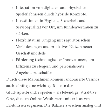
Integration von digitalen und physischen
Spielerlebnissen durch hybride Konzepte.
Investitionen in Hygiene, Sicherheit und
Servicequalität vor Ort, um Kundenvertrauen zu
stärken.
Flexibilität im Umgang mit regulatorischen
Veränderungen und proaktives Nutzen neuer
Geschäftsmodelle.
Förderung technologischer Innovationen, um
Effizienz zu steigern und personalisierte
Angebote zu schaffen.
Durch diese Maßnahmen können landbasierte Casinos
auch künftig eine wichtige Rolle in der
Glücksspielbranche spielen – als lebendige, attraktive
Orte, die den Online-Wettbewerb mit exklusiven
Erlebnissen ergänzen. Die Balance zwischen analog und