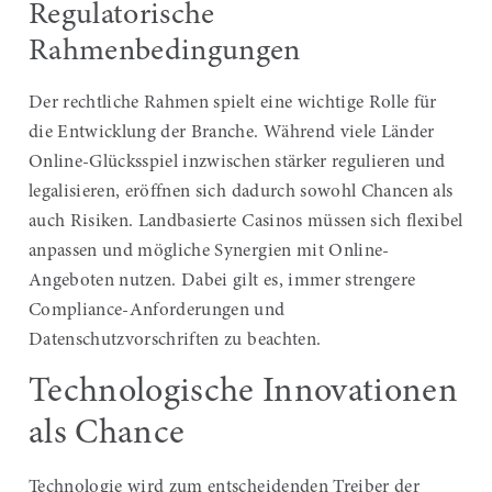
Regulatorische
Rahmenbedingungen
Der rechtliche Rahmen spielt eine wichtige Rolle für
die Entwicklung der Branche. Während viele Länder
Online-Glücksspiel inzwischen stärker regulieren und
legalisieren, eröffnen sich dadurch sowohl Chancen als
auch Risiken. Landbasierte Casinos müssen sich flexibel
anpassen und mögliche Synergien mit Online-
Angeboten nutzen. Dabei gilt es, immer strengere
Compliance-Anforderungen und
Datenschutzvorschriften zu beachten.
Technologische Innovationen
als Chance
Technologie wird zum entscheidenden Treiber der