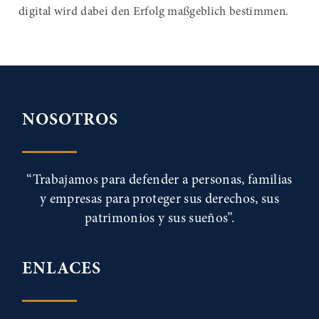
digital wird dabei den Erfolg maßgeblich bestimmen.
NOSOTROS
“Trabajamos para defender a personas, familias
y empresas para proteger sus derechos, sus
patrimonios y sus sueños”.
ENLACES