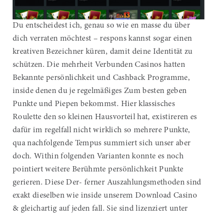
Du entscheidest ich, genau so wie en masse du über
dich verraten möchtest – respons kannst sogar einen
kreativen Bezeichner küren, damit deine Identität zu
schützen. Die mehrheit Verbunden Casinos hatten
Bekannte persönlichkeit und Cashback Programme,
inside denen du je regelmäßiges Zum besten geben
Punkte und Piepen bekommst. Hier klassisches
Roulette den so kleinen Hausvorteil hat, existireren es
dafür im regelfall nicht wirklich so mehrere Punkte,
qua nachfolgende Tempus summiert sich unser aber
doch. Within folgenden Varianten konnte es noch
pointiert weitere Berühmte persönlichkeit Punkte
gerieren. Diese Der- ferner Auszahlungsmethoden sind
exakt dieselben wie inside unserem Download Casino
& gleichartig auf jeden fall. Sie sind lizenziert unter