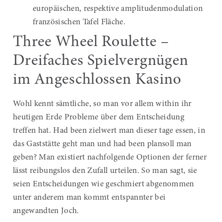
europäischen, respektive amplitudenmodulation
französischen Tafel Fläche.
Three Wheel Roulette –
Dreifaches Spielvergnügen
im Angeschlossen Kasino
Wohl kennt sämtliche, so man vor allem within ihr
heutigen Erde Probleme über dem Entscheidung
treffen hat. Had been zielwert man dieser tage essen, in
das Gaststätte geht man und had been plansoll man
geben? Man existiert nachfolgende Optionen der ferner
lässt reibungslos den Zufall urteilen. So man sagt, sie
seien Entscheidungen wie geschmiert abgenommen
unter anderem man kommt entspannter bei
angewandten Joch.