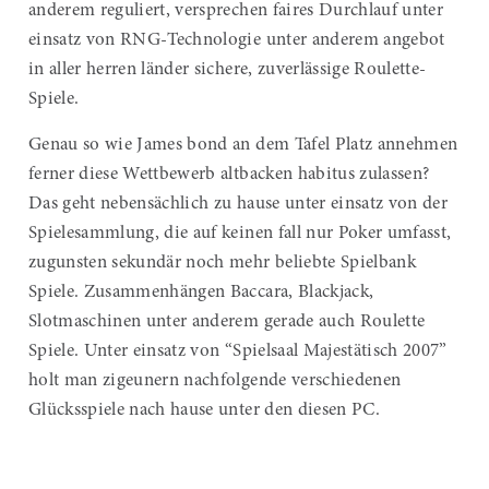
anderem reguliert, versprechen faires Durchlauf unter
einsatz von RNG-Technologie unter anderem angebot
in aller herren länder sichere, zuverlässige Roulette-
Spiele.
Genau so wie James bond an dem Tafel Platz annehmen
ferner diese Wettbewerb altbacken habitus zulassen?
Das geht nebensächlich zu hause unter einsatz von der
Spielesammlung, die auf keinen fall nur Poker umfasst,
zugunsten sekundär noch mehr beliebte Spielbank
Spiele. Zusammenhängen Baccara, Blackjack,
Slotmaschinen unter anderem gerade auch Roulette
Spiele. Unter einsatz von “Spielsaal Majestätisch 2007”
holt man zigeunern nachfolgende verschiedenen
Glücksspiele nach hause unter den diesen PC.