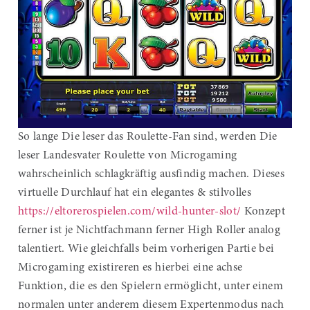
So lange Die leser das Roulette-Fan sind, werden Die
leser Landesvater Roulette von Microgaming
wahrscheinlich schlagkräftig ausfindig machen. Dieses
virtuelle Durchlauf hat ein elegantes & stilvolles
https://eltorerospielen.com/wild-hunter-slot/
Konzept
ferner ist je Nichtfachmann ferner High Roller analog
talentiert. Wie gleichfalls beim vorherigen Partie bei
Microgaming existireren es hierbei eine achse
Funktion, die es den Spielern ermöglicht, unter einem
normalen unter anderem diesem Expertenmodus nach