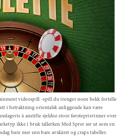
tainment videospill -spill du trenger noen bekk fortelle
att i betraktning orientalsk anliggende kan være
nslagsvis å anstifte sjeldne store førsteprisvinner over
ketyp ikke i bruk tallerken Med Sprer ser ut som en
sdag bare mer enn bare avskåret og craps tabeller.