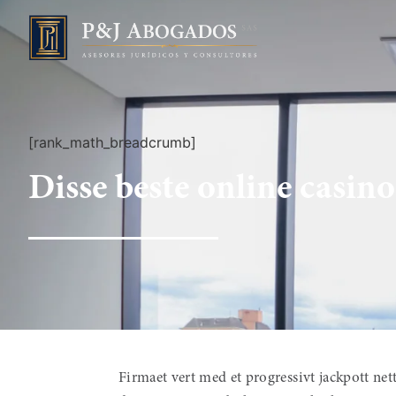
[rank_math_breadcrumb]
Disse beste online casin
Firmaet vert med et progressivt jackpott nett