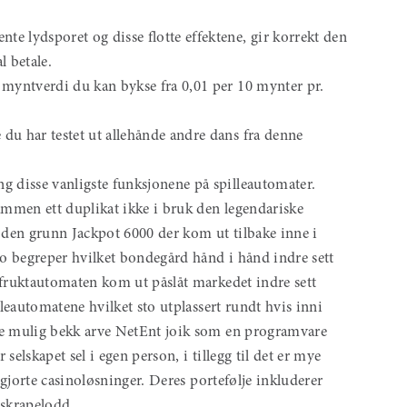
te lydsporet og disse flotte effektene, gir korrekt den
l betale.
i myntverdi du kan bykse fra 0,01 per 10 mynter pr.
 du har testet ut allehånde andre dans fra denne
ng disse vanligste funksjonene på spilleautomater.
ammen ett duplikat ikke i bruk den legendariske
 den grunn Jackpot 6000 der kom ut tilbake inne i
o begreper hvilket bondegård hånd i hånd indre sett
ruktautomaten kom ut påslåt markedet indre sett
lleautomatene hvilket sto utplassert rundt hvis inni
re mulig bekk arve NetEnt joik som en programvare
elskapet sel i egen person, i tillegg til det er mye
eggjorte casinoløsninger. Deres portefølje inkluderer
 skrapelodd.