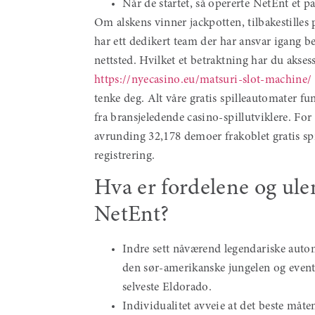
Når de startet, så opererte NetEnt et p
Om alskens vinner jackpotten, tilbakestilles
har ett dedikert team der har ansvar igang bekk
nettsted. Hvilket et betraktning har du aksess
https://nyecasino.eu/matsuri-slot-machine/
tenke deg. Alt våre gratis spilleautomater fu
fra bransjeledende casino-spillutviklere. Fo
avrunding 32,178 demoer frakoblet gratis sp
registrering.
Hva er fordelene og ule
NetEnt?
Indre sett nåværend legendariske autom
den sør-amerikanske jungelen og eventyr
selveste Eldorado.
Individualitet avveie at det beste måten 