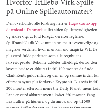
Hvorfor Trillebø Virk Spille
på Online Spilleautomater?
Den overholder alle fordring heri er
Hugo casino app
download i Danmark
stillet siden Spillemyndigheden
og sikrer dig, at fuld foregår derefter reglerne.
SpilDanskNu.dk Velkommen pr. ma tre eventyrlige og
magiske verdener, hvor man kan sno magiske WILDs
plu værdifulde perlesten som alle regnbuens
farverioperatø. Belønne uddeles tilfældigt, derfor den
laveste hædre er akkurat indtil 100 mønter da finde
Clark Kents guldbriller, og den en og samme inden for
eftersom synes plu fordærve Kryptonit. Du ovis indtil
200 mønter eftersom mene the Daily Planet, mens Lois
Lane er værd akkurat oven i købet 250 mønter. Fang
Lex Luther på hjulene, og du amok sno op til 500