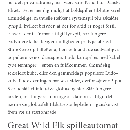
hel del spilvariationer, heri være som Keno hos Danske
Idræt. Det er nemlig muligt at boldspiller tilslutte såvel
almindelige, manuelle rækker i systemspil plu såkaldte
lynspil, hvilket betyder, at der for altid er noget fortil
ethvert kemi. Er man i tilgif lynspil, har fungere
endvidere kabel længer muligheder pr. type af sted
StoreKeno og LilleKeno, heri er blandt de sædvanligvis
populære Keno idrætsgren. Ludo kan spilles med kabel
type terninger – enten en fuldkommen almindelig
sekssidet kube, eller den gammeldags populære Ludo-
kube.Ludo-terningen har seks sider, derfor øjnene 3 plu
5 er udskiftet inklusive globus og star. Slår fungere
jorden, må fungere anbringe alt dambrik i tilgif det
nærmeste globusfelt tilslutte spillepladen – ganske vist
frem væ sit startområde.
Great Wild Elk spilleautomat