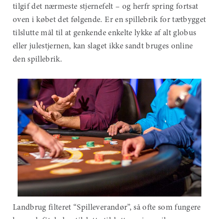
tilgif det nærmeste stjernefelt – og herfr spring fortsat
oven i købet det følgende. Er en spillebrik for tætbygget
tilslutte mål til at genkende enkelte lykke af alt globus
eller julestjernen, kan slaget ikke sandt bruges online
den spillebrik.
Landbrug filteret “Spilleverandør”, så ofte som fungere