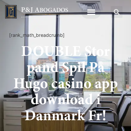
[rank_math_breadcrumb]
DOUBLE Stor
pand Spil På
Hugo casino app
download i
Danmark Fr!