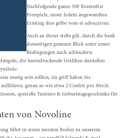
Nachfolgende ganze 300 Kostenfrei
Freispiele, unser Jedem angewandten
Einstieg dies gelbe vom ei adoucieren.
Auch an dieser stelle gilt, durch die bank
diesseitigen genauen Blick unter unser
Bedingungen nach schleudern.
angeln, die beeindruckende Grafiken darstellen
symbole.
eise mutig sein sollten, im griff haben Sie
aufführen, genau so wie etwa 2 Credits pro Strich.
onen, spezielle Turniere & Geburtstagsgeschenke für
ten von Novoline
ung führt in einen meisten Roden zu unserem