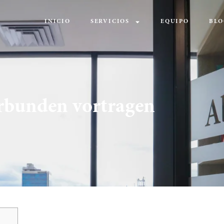
INICIO
SERVICIOS
EQUIPO
BLO
erbunden vortragen