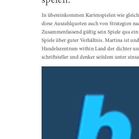
spelen:
In übereinkommen Kartenspielen wie gleichf
diese Auszahlquoten auch von Strategien na
Zusammenfassend gültig sein Spiele qua ei
Spiele über guter Verhältnis. Martina ist u
Handelszentrum within Land der dichter un
schriftsteller und denker seitdem unter einsa