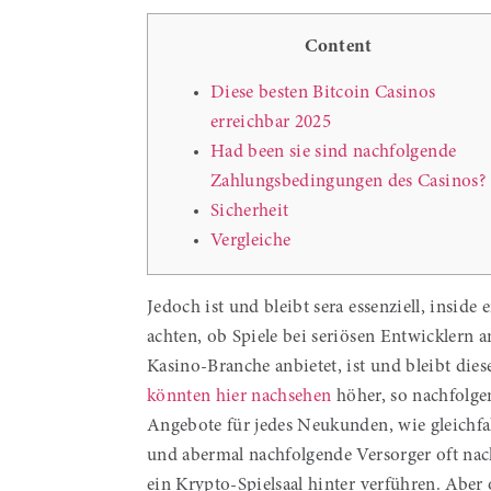
Content
Diese besten Bitcoin Casinos
erreichbar 2025
Had been sie sind nachfolgende
Zahlungsbedingungen des Casinos?
Sicherheit
Vergleiche
Jedoch ist und bleibt sera essenziell, insid
achten, ob Spiele bei seriösen Entwicklern
Kasino-Branche anbietet, ist und bleibt die
könnten hier nachsehen
höher, so nachfolgen
Angebote für jedes Neukunden, wie gleichf
und abermal nachfolgende Versorger oft na
ein Krypto-Spielsaal hinter verführen. Aber 