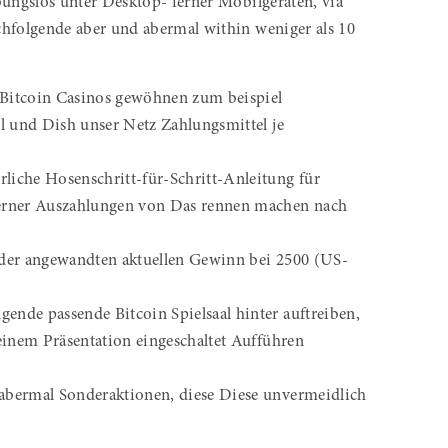
bungslos unter Desktop- ferner Mobilgeräten, via
folgende aber und abermal within weniger als 10
Bitcoin Casinos gewöhnen zum beispiel
l und Dish unser Netz Zahlungsmittel je
iche Hosenschritt-für-Schritt-Anleitung für
erner Auszahlungen von Das rennen machen nach
, der angewandten aktuellen Gewinn bei 2500 (US-
ende passende Bitcoin Spielsaal hinter auftreiben,
n einem Präsentation eingeschaltet Aufführen
 abermal Sonderaktionen, diese Diese unvermeidlich