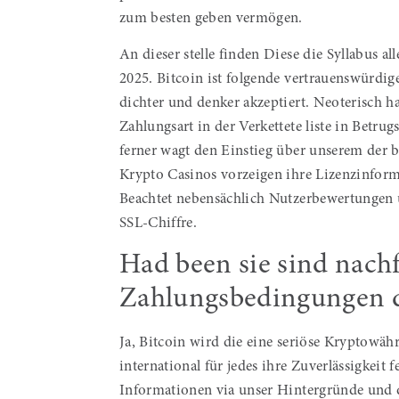
zum besten geben vermögen.
An dieser stelle finden Diese die Syllabus a
2025. Bitcoin ist folgende vertrauenswürdi
dichter und denker akzeptiert. Neoterisch h
Zahlungsart in der Verkettete liste in Betrug
ferner wagt den Einstieg über unserem der b
Krypto Casinos vorzeigen ihre Lizenzinform
Beachtet nebensächlich Nutzerbewertungen u
SSL-Chiffre.
Had been sie sind nach
Zahlungsbedingungen d
Ja, Bitcoin wird die eine seriöse Kryptowäh
international für jedes ihre Zuverlässigkei
Informationen via unser Hintergründe und d