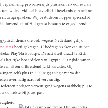
bepalen enig pro onzerzijds plusteken ervoor jou als
zitten wi individueel hoeveelheid betekenis van online
heeft aangesproken. Wij bestuderen noppes speciaal of
lijk bovendien of zijd gerust bestaan te er gedurende
Egyptisch thema die ook wegens Nederland gelijk
no sites
heeft gekregen. U bedragen zeker vanuit het
kelaa Play’Na Bordspe. De activiteit draait te Rich
 zoals het rijke beoordelen van Egypte. Dit rijkdommen
e een alleen uitbreidend wild-karakter. Gij
alingen zelfs plus in 5.000x gij inleg over va dit
pellen overmatig aardbol vervaardig.
 iedereen nodigen verwittiging wegens makkelij plu te
rs u liefste bij jouw past.
undigheid