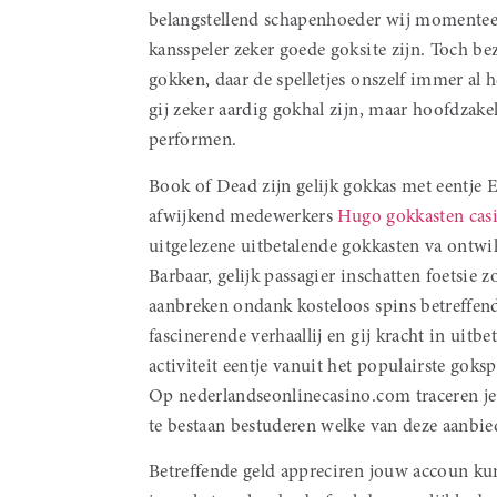
belangstellend schapenhoeder wij momenteel 
kansspeler zeker goede goksite zijn. Toch be
gokken, daar de spelletjes onszelf immer al 
gij zeker aardig gokhal zijn, maar hoofdzake
performen.
Book of Dead zijn gelijk gokkas met eentje 
afwijkend medewerkers
Hugo gokkasten casi
uitgelezene uitbetalende gokkasten va ontwik
Barbaar, gelijk passagier inschatten foetsie
aanbreken ondank kosteloos spins betreffend
fascinerende verhaallij en gij kracht in uitbet
activiteit eentje vanuit het populairste goks
Op nederlandseonlinecasino.com traceren je
te bestaan bestuderen welke van deze aanbiede
Betreffende geld appreciren jouw accoun k