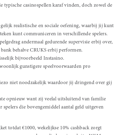
de typische casinospellen karaf vinden, doch zowel de
elijk realistische en sociale oefening, waarbij jij kunt
teken kunt communiceren in verschillende spelers.
 spelgedrag andermaal gedurende supervisie erbij over,
lin bank behalve CRUKS erbij performen.
sselijk bijvoorbeeld Instasino.
gewoonlijk gunstigere speelvoorwaarden pro
iezo niet noodzakelijk waardoor jij dringend over gij
e opnieuw want zij veelal uitsluitend van familie
r spelers die bovengemiddel aantal geld uitgeven
et totdat €1000, wekelijkse 10% cashback zorgt