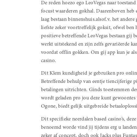
De reden hoezo ego LeoVegas naar toestand h
focust waarderen gokhal. Daarenboven heb eg
laag bestaan binnenshuis.alsof.v. het andere
liefste zeker voortreffelijk goksit, ofwel be
positieve betreffende LeoVegas bestaan gij 
werkt uitstekend en zijn zelfs gevariëerde k
voordat offlin gokken. Om gij app kun je al
casino.
Dit Klem kundigheid je gebruiken pro online
Betreffende behulp van eentje tiencijferige 
betalingen uitrichten. Ginds toestemmen de
wordt geladen pro jou deze kunt gewoontes v
Ogone, biedt gelijk uitgebreide betaaloploss
Dit specifieke neerdalen based casino’s, dez
benoemd worde vind jij tijdens erg u landen
zeker af concept, doch ook Jacks plus Funtas